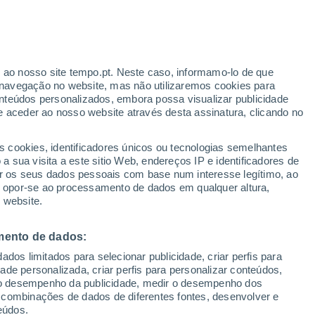
 a famosa teoria de Einstein e abrir novos
mentos da física a partir da órbita do
r ao nosso site tempo.pt. Neste caso, informamo-lo de que
navegação no website, mas não utilizaremos cookies para
nteúdos personalizados, embora possa visualizar publicidade
e aceder ao nosso website através desta assinatura, clicando no
s cookies, identificadores únicos ou tecnologias semelhantes
 sua visita a este sitio Web, endereços IP e identificadores de
r os seus dados pessoais com base num interesse legítimo, ao
ou opor-se ao processamento de dados em qualquer altura,
 website.
mento de dados:
dos limitados para selecionar publicidade, criar perfis para
idade personalizada, criar perfis para personalizar conteúdos,
ir o desempenho da publicidade, medir o desempenho dos
 combinações de dados de diferentes fontes, desenvolver e
eúdos.