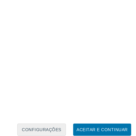
l da Terra
. Por outras palavras, o ACES irá
atividade de Einstein e testar as suas
CONFIGURAÇÕES
ACEITAR E CONTINUAR