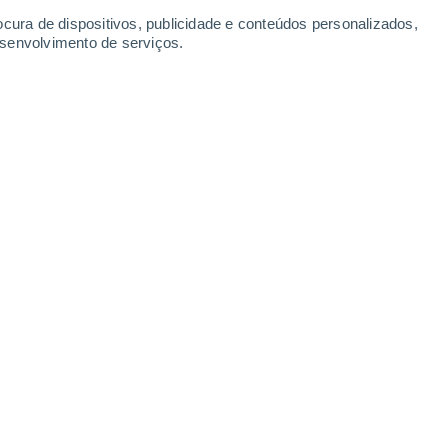
ocura de dispositivos, publicidade e conteúdos personalizados,
esenvolvimento de serviços.
l enquanto esta voa a 400 km acima da Terra. Crédito da
4/2025 06:00
6 min
 em cada 300 milhões de anos é talvez,
 matar moscas com um canhão.
Em
tidiana precisaremos de medir qualquer
ecisão
.