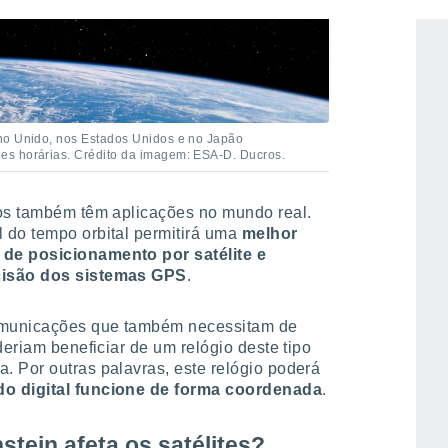
no Unido, nos Estados Unidos e no Japão
es horárias. Crédito da imagem: ESA-D. Ducros.
tos também têm aplicações no mundo real.
 do tempo orbital permitirá uma
melhor
 de posicionamento por satélite
e
cisão dos sistemas GPS
.
comunicações que também necessitam de
deriam beneficiar de um relógio deste tipo
. Por outras palavras, este relógio poderá
o digital funcione de forma coordenada
.
stein afeta os satélites?