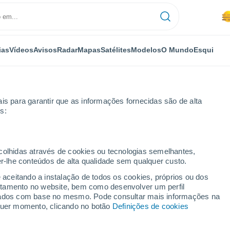
ias
Vídeos
Avisos
Radar
Mapas
Satélites
Modelos
O Mundo
Esqui
OMIA
PLANTAS
LAZER
is para garantir que as informações fornecidas são de alta
s:
ecolhidas através de cookies ou tecnologias semelhantes,
er-lhe conteúdos de alta qualidade sem qualquer custo.
 famosa teoria de Einstein: os relógios atómicos já chegaram ao espa
e aceitando a instalação de todos os cookies, próprios ou dos
rtamento no website, bem como desenvolver um perfil
lizados com base no mesmo. Pode consultar mais informações na
mosa teoria de Einstein:
lquer momento, clicando no botão
Definições de cookies
já chegaram ao espaço