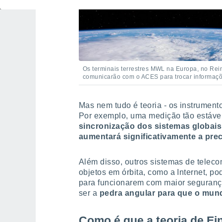
Os terminais terrestres MWL na Europa, no Rei
comunicarão com o ACES para trocar informaçõ
Mas nem tudo é teoria - os instrumen
Por exemplo, uma medição tão estável
sincronização dos sistemas globais
aumentará significativamente a pre
Além disso, outros sistemas de tele
objetos em órbita, como a Internet, po
para funcionarem com maior segurança
ser a
pedra angular para que o mund
Como é que a teoria de Ein