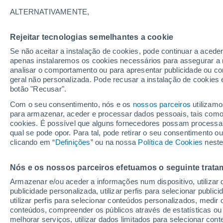
para a missão ACES
ALTERNATIVAMENTE,
A missão ACES tem por objetivo testar
Rejeitar tecnologias semelhantes a cookie
campos de investigação sobre os funda
Se não aceitar a instalação de cookies, pode continuar a acede
apenas instalaremos os cookies necessários para assegurar a 
nosso planeta.
analisar o comportamento ou para apresentar publicidade ou co
geral não personalizada. Pode recusar a instalação de cookies 
botão "Recusar".
Com o seu consentimento, nós e os
nossos parceiros
utilizamo
para armazenar, aceder e processar dados pessoais, tais como a
cookies. É possível que alguns fornecedores possam processa
qual se pode opor. Para tal, pode retirar o seu consentimento 
clicando em “
Definições
” ou na nossa
Política de Cookies
neste
Nós e os nossos parceiros efetuamos o seguinte trata
Armazenar e/ou aceder a informações num dispositivo, utilizar da
publicidade personalizada, utilizar perfis para selecionar public
utilizar perfis para selecionar conteúdos personalizados, med
conteúdos, compreender os públicos através de estatísticas ou
melhorar serviços, utilizar dados limitados para selecionar cont