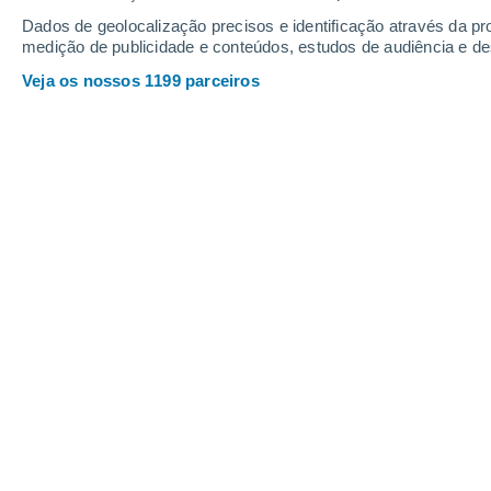
Dados de geolocalização precisos e identificação através da pr
medição de publicidade e conteúdos, estudos de audiência e d
Veja os nossos 1199 parceiros
O ACES irá efetuar medições precisas na Estação Espacia
imagem: ESA - S.Corvaja.
Joana Campos
28/0
Um relógio que retrocede um segundo
para o cidadão comum, o mesmo que
nenhum momento da nossa vida quo
acontecimento temporal com tal pr