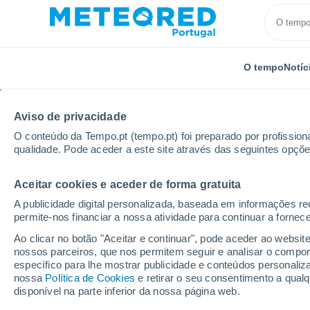
O tempo
Notíc
TODOS
ATUALIDADE
CIÊNCIA
PREVISÃO
ASTRON
Aviso de privacidade
O conteúdo da Tempo.pt (tempo.pt) foi preparado por profissiona
qualidade. Pode aceder a este site através das seguintes opçõe
Aceitar cookies e aceder de forma gratuita
A publicidade digital personalizada, baseada em informações r
permite-nos financiar a nossa atividade para continuar a fornec
Início
Notícias
Astronomia
A ESA põe à prova a
Ao clicar no botão "Aceitar e continuar", pode aceder ao websit
nossos parceiros, que nos permitem seguir e analisar o compo
específico para lhe mostrar publicidade e conteúdos persona
A ESA põe à prova a fa
nossa
Política de Cookies
e retirar o seu consentimento a qua
disponível na parte inferior da nossa página web.
os relógios atómicos 