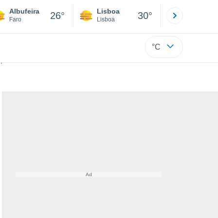
Albufeira
Lisboa
Porto
26°
30°
Faro
Lisboa
Porto
°C
ço para a missão ACES