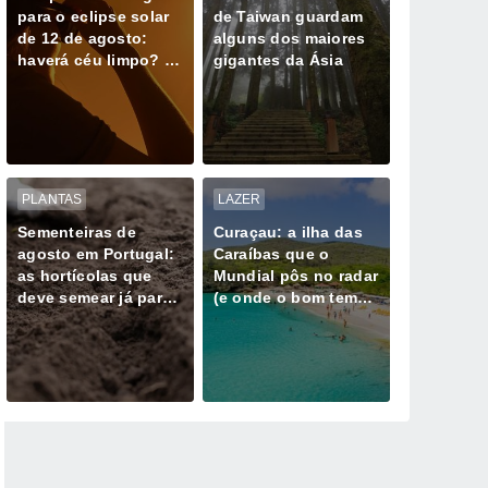
para o eclipse solar
de Taiwan guardam
de 12 de agosto:
alguns dos maiores
haverá céu limpo? O
gigantes da Ásia
que esperar e para
onde olhar
PLANTAS
LAZER
Sementeiras de
Curaçau: a ilha das
agosto em Portugal:
Caraíbas que o
as hortícolas que
Mundial pôs no radar
deve semear já para
(e onde o bom tempo
colher no outono
parece não falhar)