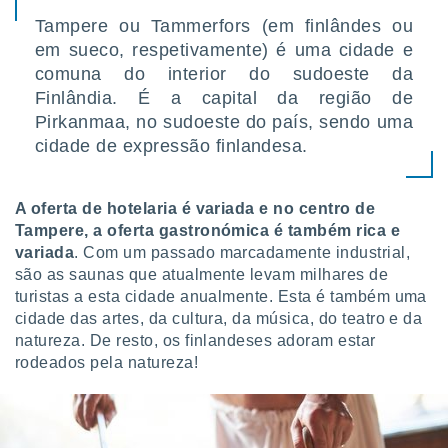
o qual se
Tampere ou Tammerfors (em finlândes ou
ara tal,
em sueco, respetivamente) é uma cidade e
 o seu
to ou opor-
comuna do interior do sudoeste da
essamento
Finlândia. É a capital da região de
m qualquer
Pirkanmaa, no sudoeste do país, sendo uma
ando em “
cidade de expressão finlandesa.
 ou na
 Cookies
te.
A oferta de hotelaria é variada e no centro de
Tampere, a oferta gastronómica é também rica e
 nossos
variada
. Com um passado marcadamente industrial,
são as saunas que atualmente levam milhares de
s o
turistas a esta cidade anualmente. Esta é também uma
cidade das artes, da cultura, da música, do teatro e da
o de
natureza. De resto, os finlandeses adoram estar
rodeados pela natureza!
e/ou aceder
ões num
utilizar
ados para
publicidade,