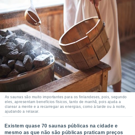
 para
a, utilizar
selecionar
a, criar
personalizar
tilizar
selecionar
dos, medir
nho da
, medir o
o dos
r os
ravés de
As saunas são muito importantes para os finlandeses, pois, segundo
s ou
eles, apresentam benefícios físicos, tanto de manhã, pois ajuda a
s de dados
clarear a mente e a recarregar as energias, como à tarde ou à noite,
ajudando a relaxar.
es fontes,
 e melhorar
ilizar dados
Existem quase 70 saunas públicas na cidade e
ara
mesmo as que não são públicas praticam preços