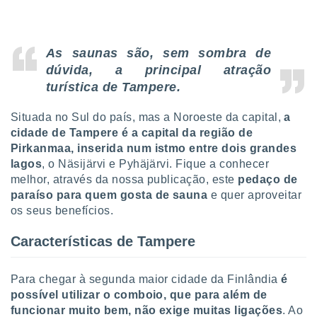
tar a
de cookies,
uar a
osso site
As saunas são, sem sombra de
este caso,
dúvida, a principal atração
lo de que
talaremos
turística de Tampere.
s para
Situada no Sul do país, mas a Noroeste da capital,
a
a navegação
cidade de Tampere é a capital da região de
, mas não
Pirkanmaa, inserida num istmo entre dois grandes
s cookies
lagos
, o Näsijärvi e Pyhäjärvi. Fique a conhecer
ar o
nto ou
melhor, através da nossa publicação, este
pedaço de
ntar
paraíso para quem gosta de sauna
e quer aproveitar
 ou
os seus benefícios.
dos,
Características de Tampere
ssa
ublicidade
Para chegar à segunda maior cidade da Finlândia
é
ada. Pode
possível utilizar o comboio, que para além de
nstalação de
funcionar muito bem, não exige muitas ligações
. Ao
ceder ao