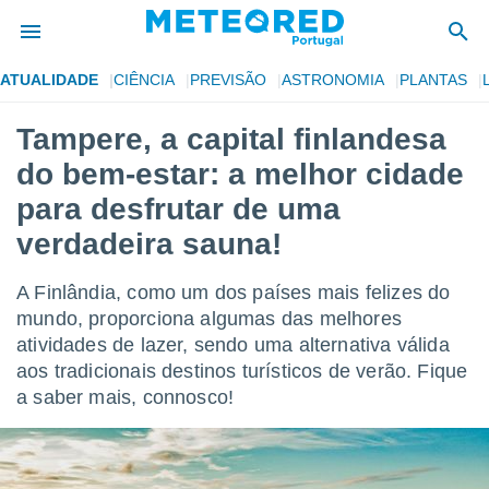
ATUALIDADE
CIÊNCIA
PREVISÃO
ASTRONOMIA
PLANTAS
de
Tampere, a capital finlandesa
 da
do bem-estar: a melhor cidade
empo.pt) foi
or
para desfrutar de uma
is para
verdadeira sauna!
e as
 fornecidas
 qualidade.
A Finlândia, como um dos países mais felizes do
r a este
mundo, proporciona algumas das melhores
s das
opções:
atividades de lazer, sendo uma alternativa válida
aos tradicionais destinos turísticos de verão. Fique
ookies e
a saber mais, connosco!
 forma
e digital
da,