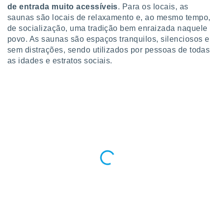
conteúdos.
de entrada muito acessíveis
. Para os locais, as
saunas são locais de relaxamento e, ao mesmo tempo,
ção
de socialização, uma tradição bem enraizada naquele
povo. As saunas são espaços tranquilos, silenciosos e
ão através
sem distrações, sendo utilizados por pessoas de todas
de
as idades e estratos sociais.
,
 e
dos,
publicidade
s, estudos
a e
mento de
ossos 1199
eiros