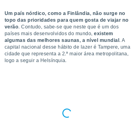
para lhe
licidade e
Um país nórdico, como a Finlândia, não surge no
ados com
topo das prioridades para quem gosta de viajar no
esmo. Pode
verão
. Contudo, sabe-se que neste que é um dos
ais
países mais desenvolvidos do mundo,
existem
s na nossa
algumas das melhores saunas, a nível mundial
. A
 Cookies
e
capital nacional desse hábito de lazer é Tampere, uma
u
cidade que representa a 2.ª maior área metropolitana,
nto a
omento,
logo a seguir a Helsínquia.
 botão
de cookies
na parte
nossa
.
IVAMENTE,
as
tes a