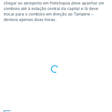
chegar ao aeroporto em Helsínquia deve apanhar um
ite através
atura,
comboio até à estação central da capital e lá deve
 botão
trocar para o comboio em direção ao Tampere –
demora apenas duas horas.
nto, nós e
arceiros
cookies,
ores únicos
ias
s para
 aceder e
dados
ais como a
 este sitio
eços IP e
ores de
possível
es possam
os seus
oais com
nteresse