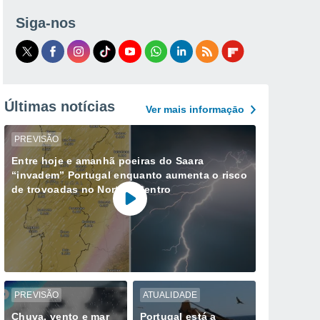
Siga-nos
Últimas notícias
Ver mais informaçāo
PREVISÃO
Entre hoje e amanhã poeiras do Saara
“invadem” Portugal enquanto aumenta o risco
de trovoadas no Norte e Centro
PREVISÃO
ATUALIDADE
Chuva, vento e mar
Portugal está a