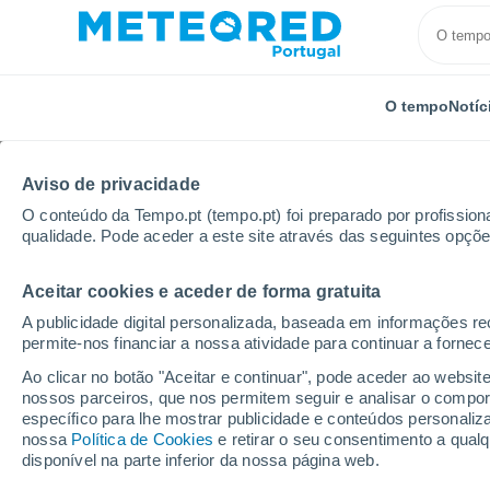
O tempo
Notíc
TODOS
ATUALIDADE
CIÊNCIA
PREVISÃO
ASTRO
Aviso de privacidade
O conteúdo da Tempo.pt (tempo.pt) foi preparado por profissiona
qualidade. Pode aceder a este site através das seguintes opçõe
Aceitar cookies e aceder de forma gratuita
A publicidade digital personalizada, baseada em informações r
permite-nos financiar a nossa atividade para continuar a fornec
Início
Notícias
Atualidade
Poderá a seca transf
Ao clicar no botão "Aceitar e continuar", pode aceder ao websit
nossos parceiros, que nos permitem seguir e analisar o compo
específico para lhe mostrar publicidade e conteúdos persona
Poderá a seca transfo
nossa
Política de Cookies
e retirar o seu consentimento a qua
disponível na parte inferior da nossa página web.
artigos de luxo?