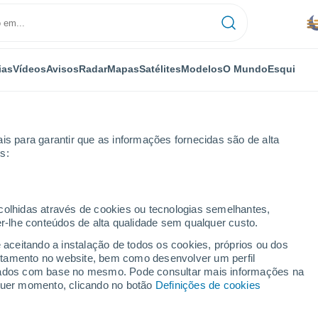
ias
Vídeos
Avisos
Radar
Mapas
Satélites
Modelos
O Mundo
Esqui
NOMIA
PLANTAS
LAZER
is para garantir que as informações fornecidas são de alta
s:
ecolhidas através de cookies ou tecnologias semelhantes,
er-lhe conteúdos de alta qualidade sem qualquer custo.
ormar fruta e legumes em artigos de luxo?
e aceitando a instalação de todos os cookies, próprios ou dos
rtamento no website, bem como desenvolver um perfil
lizados com base no mesmo. Pode consultar mais informações na
rmar fruta e legumes em
lquer momento, clicando no botão
Definições de cookies