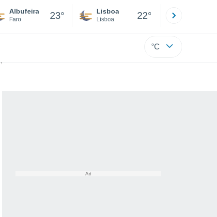
Albufeira
Lisboa
Porto
23°
22°
Faro
Lisboa
Porto
°C