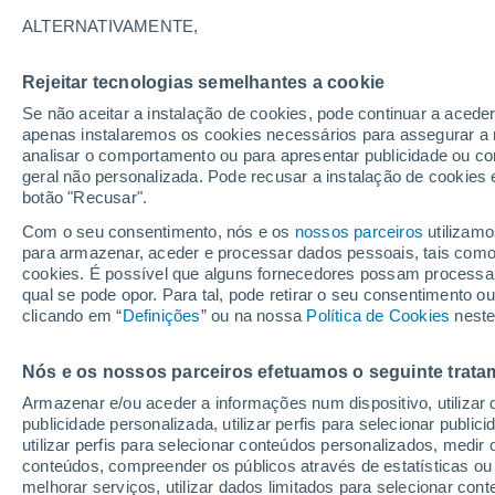
ALTERNATIVAMENTE,
As alterações climáticas e a seca, em 
será que as frutas e os legumes se to
Rejeitar tecnologias semelhantes a cookie
Se não aceitar a instalação de cookies, pode continuar a acede
apenas instalaremos os cookies necessários para assegurar a 
analisar o comportamento ou para apresentar publicidade ou co
geral não personalizada. Pode recusar a instalação de cookies 
botão "Recusar".
Com o seu consentimento, nós e os
nossos parceiros
utilizamo
para armazenar, aceder e processar dados pessoais, tais como a
cookies. É possível que alguns fornecedores possam processa
qual se pode opor. Para tal, pode retirar o seu consentimento 
clicando em “
Definições
” ou na nossa
Política de Cookies
neste
Nós e os nossos parceiros efetuamos o seguinte trata
Armazenar e/ou aceder a informações num dispositivo, utilizar da
publicidade personalizada, utilizar perfis para selecionar public
utilizar perfis para selecionar conteúdos personalizados, med
conteúdos, compreender os públicos através de estatísticas ou
melhorar serviços, utilizar dados limitados para selecionar cont