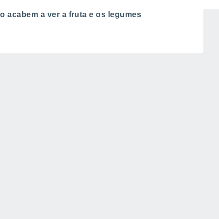
, para que não percam as suas colheitas,
 acabem a ver a fruta e os legumes