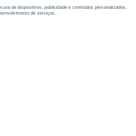
ocura de dispositivos, publicidade e conteúdos personalizados,
esenvolvimento de serviços.
 vermelho dos sinais de alarme, com números proibitivos para
4/2023 15:30
4 min
frescos aumentou 27,8% em relação ao
 5,7% em relação ao mês passado.
ícolas também viram os seus preços
 o mesmo mês do ano passado
, e no caso
escida de preços de 0,1% em comparação
 de 5,6%.