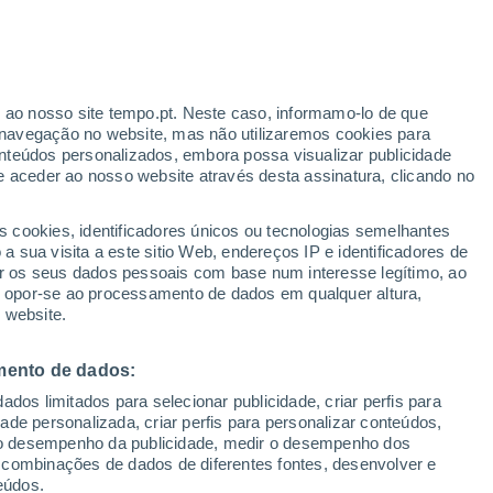
particular, estão a levantar a questão:
rnarão bens de luxo? Saiba tudo aqui!
r ao nosso site tempo.pt. Neste caso, informamo-lo de que
navegação no website, mas não utilizaremos cookies para
nteúdos personalizados, embora possa visualizar publicidade
e aceder ao nosso website através desta assinatura, clicando no
s cookies, identificadores únicos ou tecnologias semelhantes
 sua visita a este sitio Web, endereços IP e identificadores de
r os seus dados pessoais com base num interesse legítimo, ao
ou opor-se ao processamento de dados em qualquer altura,
 website.
mento de dados:
dos limitados para selecionar publicidade, criar perfis para
idade personalizada, criar perfis para personalizar conteúdos,
ir o desempenho da publicidade, medir o desempenho dos
 combinações de dados de diferentes fontes, desenvolver e
eúdos.