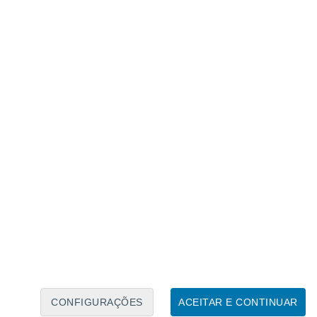
 devido à sua baixa rentabilidade
, como já
ologias poderia aliviar os
em a ocorrer constantemente ao longo dos
iminuição total da precipitação
, segundo
tigador ligado ao
Campus de Excelência
áticas estarem a influenciar
e, devido à falta de
 importância tentar mitigar
os produtores, como para os
CONFIGURAÇÕES
ACEITAR E CONTINUAR
 tornou estrutural com medidas paliativas,
é