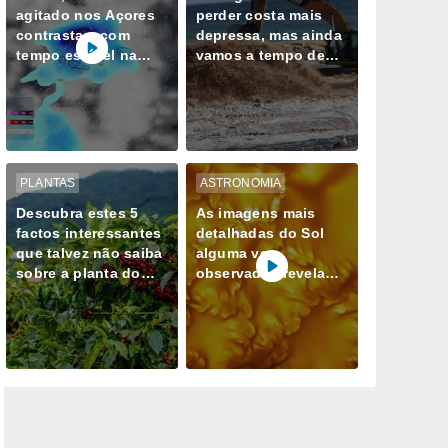
agitado nos Açores
perder costa mais
contrastam com
depressa, mas ainda
tempo estável na
vamos a tempo de
Madeira até quarta-
mudar esse destino
feira, 12 de agosto
PLANTAS
ASTRONOMIA
Descubra estes 5
As imagens mais
factos interessantes
detalhadas do Sol
que talvez não saiba
alguma vez
sobre a planta do
observadas revelam
café
redemoinhos de
energia magnética