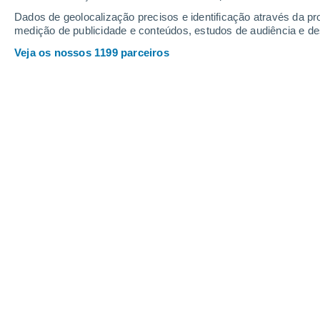
Dados de geolocalização precisos e identificação através da pr
medição de publicidade e conteúdos, estudos de audiência e d
Veja os nossos 1199 parceiros
A fruta e os legumes nas lojas passaram do verde para o
alguns bolsos.
Joana Campos
24/0
Só em Março,
o preço dos legumes 
mesmo período do ano passado
, e
Para além disto,
os preparados hort
aumentar 15% em comparação com
da fruta fresca houve uma pequena d
com Fevereiro, mas um aumento anual