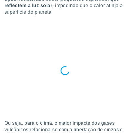
ite através
reflectem a luz solar
, impedindo que o calor atinja a
atura,
superfície do planeta.
 botão
nto, nós e
arceiros
cookies,
ores únicos
ias
s para
 aceder e
dados
ais como a
 este sitio
eços IP e
ores de
possível
es possam
os seus
Ou seja, para o clima, o maior impacte dos gases
oais com
vulcânicos relaciona-se com a libertação de cinzas e
nteresse