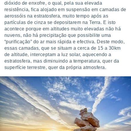
dióxido de enxofre, o qual, pela sua elevada
o qual se
resistência, fica alojado em suspensão em camadas de
ara tal,
 o seu
aerossóis na estratosfera, muito tempo após as
to ou opor-
partículas de cinza se depositarem na Terra. E isto
essamento
acontece porque em altitudes muito elevadas não há
m qualquer
nuvens, não há precipitação que possibilite uma
ando em “
“purificação” do ar mais rápida e efectiva. Deste modo,
 ou na
essas camadas, que se situam a cerca de 15 a 30km
 Cookies
de altitude, interceptam a luz solar, aquecendo a
te.
estratosfera, mas diminuindo a temperatura, quer da
superfície terrestre, quer da própria atmosfera.
 nossos
s o
o de
e/ou aceder
ões num
utilizar
ados para
publicidade,