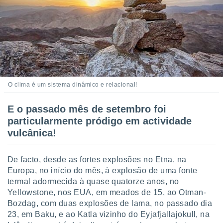
 para
a, utilizar
selecionar
a, criar
personalizar
tilizar
selecionar
O clima é um sistema dinâmico e relacional!
dos, medir
E o passado mês de setembro foi
nho da
particularmente pródigo em actividade
, medir o
o dos
vulcânica!
r os
ravés de
De facto, desde as fortes explosões no Etna, na
s ou
Europa, no início do mês, à explosão de uma fonte
s de dados
termal adormecida à quase quatorze anos, no
es fontes,
Yellowstone, nos EUA, em meados de 15, ao Otman-
 e melhorar
Bozdag, com duas explosões de lama, no passado dia
ilizar dados
23, em Baku, e ao Katla vizinho do Eyjafjallajokull, na
ara