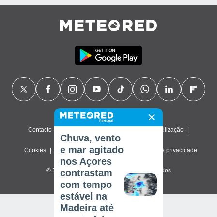
Contacto
Sobre nós
FAQ
Termos de utilização
Chuva, vento
e mar agitado
Cookies
Política de privacidade
Definições de privacidade
nos Açores
© 2026 Meteored. Todos os direitos reservados
contrastam
com tempo
estável na
Madeira até