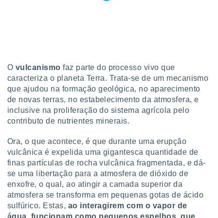
tar a
de cookies,
uar a
osso site
este caso,
lo de que
talaremos
O
vulcanismo
faz parte do processo vivo que
s para
caracteriza o planeta Terra. Trata-se de um mecanismo
a navegação
que ajudou na formação geológica, no aparecimento
, mas não
de novas terras, no estabelecimento da atmosfera, e
s cookies
inclusive na proliferação do sistema agrícola pelo
ar o
contributo de nutrientes minerais.
nto ou
ntar
Ora, o que acontece, é que durante uma erupção
 ou
vulcânica é expelida uma gigantesca quantidade de
dos,
finas partículas de rocha vulcânica fragmentada, e dá-
ssa
se uma libertação para a atmosfera de dióxido de
ublicidade
enxofre, o qual, ao atingir a camada superior da
atmosfera se transforma em pequenas gotas de ácido
ada. Pode
sulfúrico. Estas,
ao interagirem com o vapor de
nstalação de
ceder ao
água, funcionam como pequenos espelhos, que