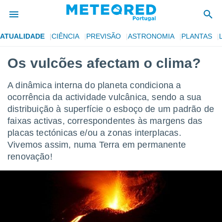
ATUALIDADE
CIÊNCIA
PREVISÃO
ASTRONOMIA
PLANTAS
de
Os vulcões afectam o clima?
 da
empo.pt) foi
A dinâmica interna do planeta condiciona a
or
ocorrência da actividade vulcânica, sendo a sua
is para
e as
distribuição à superfície o esboço de um padrão de
 fornecidas
faixas activas, correspondentes às margens das
 qualidade.
placas tectónicas e/ou a zonas interplacas.
r a este
Vivemos assim, numa Terra em permanente
s das
opções:
renovação!
ookies e
 forma
e digital
da,