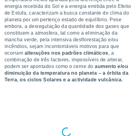
para lhe
energia recebida do Sol e a energia emitida pelo Efeito
licidade e
de Estufa, caracterizam a busca constante do clima do
ados com
planeta por um pertenço estado de equilíbrio. Pese
esmo. Pode
embora, a desregulação da quantidade dos gases que
ais
constituem a atmosfera, tal como a eliminação da
s na nossa
mancha verde, pela intensiva desflorestação e/ou
 Cookies
e
incêndios, sejam incontornáveis motivos para que
u
ocorram
alterações nos padrões climáticos
, a
nto a
combinação de três factores, impossíveis de alterar,
omento,
 botão
podem ser apontados como o cerne do
aumento e/ou
de cookies
diminuição da temperatura no planeta – a órbita da
na parte
Terra, os ciclos Solares e a actividade vulcânica.
nossa
.
IVAMENTE,
as
tes a