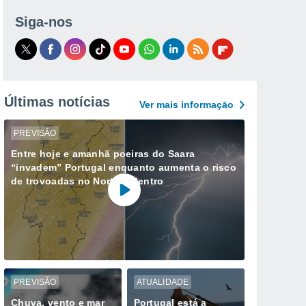
Siga-nos
Últimas notícias
Ver mais informaçāo
PREVISÃO
Entre hoje e amanhã poeiras do Saara
“invadem” Portugal enquanto aumenta o risco
de trovoadas no Norte e Centro
PREVISÃO
ATUALIDADE
Chuva, vento e mar
Portugal está a