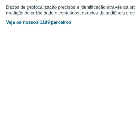
Dados de geolocalização precisos e identificação através da pr
medição de publicidade e conteúdos, estudos de audiência e d
Veja os nossos 1199 parceiros
Este território é conhecido pelo clima extremo (frio), ma
pequenas vilas e cidades.
João Tomás
02/02/2025 0
Acredita-se que
há inúmeras riqueza
subsolo daquela que é considerada 
Atlântico Norte, povoado há mais de m
Açores, uma importância geoestratégic