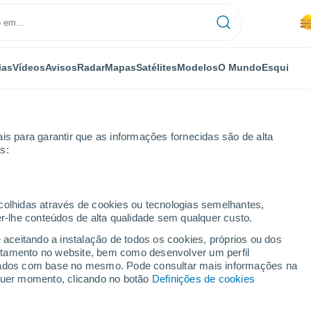
ias
Vídeos
Avisos
Radar
Mapas
Satélites
Modelos
O Mundo
Esqui
NOMIA
PLANTAS
LAZER
is para garantir que as informações fornecidas são de alta
s:
ecolhidas através de cookies ou tecnologias semelhantes,
er-lhe conteúdos de alta qualidade sem qualquer custo.
ar na Gronelândia: será possível extrair minerais sem prejudicar o me
e aceitando a instalação de todos os cookies, próprios ou dos
rtamento no website, bem como desenvolver um perfil
lizados com base no mesmo. Pode consultar mais informações na
r na Gronelândia: será
lquer momento, clicando no botão
Definições de cookies
ais sem prejudicar o meio