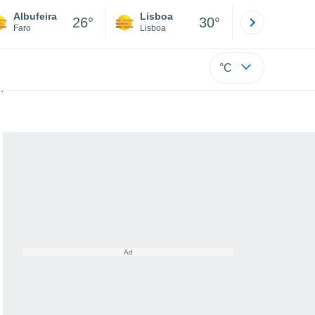
Albufeira
Lisboa
Porto
26°
30°
Faro
Lisboa
Porto
°C
io ambiente?