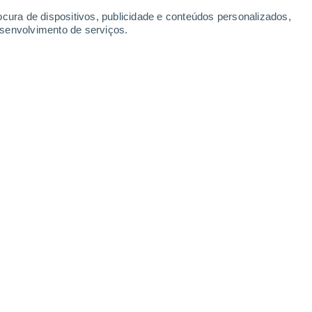
ocura de dispositivos, publicidade e conteúdos personalizados,
esenvolvimento de serviços.
s também pelas casas multicoloridas que se multiplicam pelas
6:00
6 min
s inexploradas, principalmente no
a maior ilha do planeta
. Este território do
il anos, teve tal como o Arquipélago dos
a durante a 2.ª Guerra Mundial. Entretanto