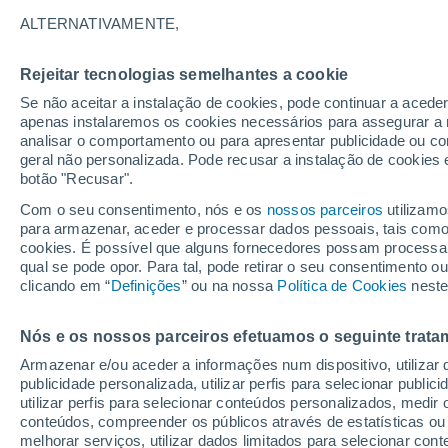
ambiente?
ALTERNATIVAMENTE,
O cenário calmo e tranquilo da Grone
Rejeitar tecnologias semelhantes a cookie
internacional que tem tido nas última
Se não aceitar a instalação de cookies, pode continuar a acede
apenas instalaremos os cookies necessários para assegurar a 
importância deste território, no nosso 
analisar o comportamento ou para apresentar publicidade ou co
geral não personalizada. Pode recusar a instalação de cookies 
botão "Recusar".
Com o seu consentimento, nós e os
nossos parceiros
utilizamo
para armazenar, aceder e processar dados pessoais, tais como a
cookies. É possível que alguns fornecedores possam processa
qual se pode opor. Para tal, pode retirar o seu consentimento 
clicando em “
Definições
” ou na nossa
Política de Cookies
neste
Nós e os nossos parceiros efetuamos o seguinte trata
Armazenar e/ou aceder a informações num dispositivo, utilizar da
publicidade personalizada, utilizar perfis para selecionar public
utilizar perfis para selecionar conteúdos personalizados, med
conteúdos, compreender os públicos através de estatísticas ou
melhorar serviços, utilizar dados limitados para selecionar cont