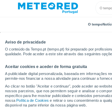
O tempo
Notíc
TODOS
ATUALIDADE
CIÊNCIA
PREVISÃO
ASTRO
Aviso de privacidade
O conteúdo da Tempo.pt (tempo.pt) foi preparado por profissiona
qualidade. Pode aceder a este site através das seguintes opçõe
Aceitar cookies e aceder de forma gratuita
A publicidade digital personalizada, baseada em informações r
permite-nos financiar a nossa atividade para continuar a fornec
Início
Notícias
Atualidade
Os desafios de miner
Ao clicar no botão "Aceitar e continuar", pode aceder ao websit
nossos parceiros, que nos permitem seguir e analisar o compo
específico para lhe mostrar publicidade e conteúdos persona
Os desafios de minera
nossa
Política de Cookies
e retirar o seu consentimento a qua
disponível na parte inferior da nossa página web.
possível extrair miner