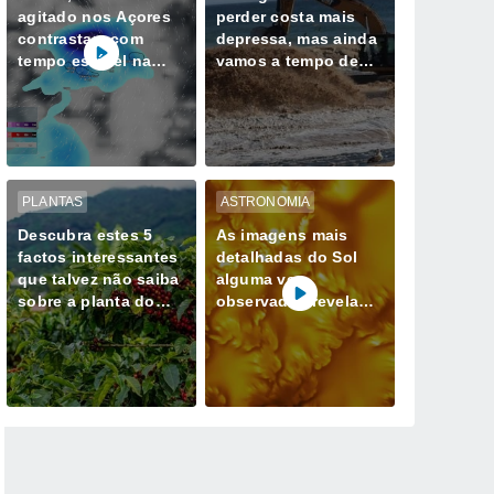
agitado nos Açores
perder costa mais
contrastam com
depressa, mas ainda
tempo estável na
vamos a tempo de
Madeira até quarta-
mudar esse destino
feira, 12 de agosto
PLANTAS
ASTRONOMIA
Descubra estes 5
As imagens mais
factos interessantes
detalhadas do Sol
que talvez não saiba
alguma vez
sobre a planta do
observadas revelam
café
redemoinhos de
energia magnética