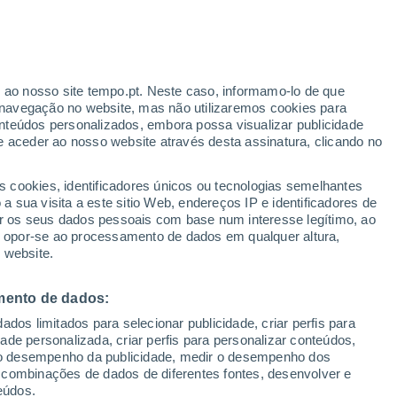
lândia contrasta com o destaque mediático
s semanas. Fique a saber mais sobre a
r ao nosso site tempo.pt. Neste caso, informamo-lo de que
navegação no website, mas não utilizaremos cookies para
portal!
nteúdos personalizados, embora possa visualizar publicidade
e aceder ao nosso website através desta assinatura, clicando no
s cookies, identificadores únicos ou tecnologias semelhantes
 sua visita a este sitio Web, endereços IP e identificadores de
r os seus dados pessoais com base num interesse legítimo, ao
ou opor-se ao processamento de dados em qualquer altura,
 website.
mento de dados:
dos limitados para selecionar publicidade, criar perfis para
idade personalizada, criar perfis para personalizar conteúdos,
ir o desempenho da publicidade, medir o desempenho dos
 combinações de dados de diferentes fontes, desenvolver e
eúdos.