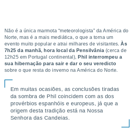
tar a
de cookies,
uar a
osso site
este caso,
lo de que
Não é a única marmota “meteorologista” da América do
talaremos
Norte, mas é a mais mediática, o que a torna um
evento muito popular e atrai milhares de visitantes.
Às
s para
7h25 da manhã, hora local da Pensilvânia
(cerca de
a navegação
12h25 em Portugal continental),
Phil interrompeu a
, mas não
sua hibernação para sair e dar o seu veredicto
s cookies
ar o
sobre o que resta do inverno na América do Norte.
nto ou
ntar
 ou
Em muitas ocasiões, as conclusões tiradas
da sombra de Phil coincidem com as dos
dos,
provérbios espanhóis e europeus, já que a
ssa
ublicidade
origem desta tradição está na Nossa
Senhora das Candeias.
ada. Pode
nstalação de
ceder ao