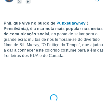
para lhe
licidade e
ados com
esmo. Pode
Phil, que vive no burgo de
Punxsutawney
(
ais
Pensilvânia), é a marmota mais popular nos meios
s na nossa
de comunicação social
, ao ponto de saltar para o
 Cookies
e
u
grande ecrã: muitos de nós lembram-se do divertido
nto a
filme de Bill Murray, “O Feitiço do Tempo”, que ajudou
omento,
a dar a conhecer este colorido costume para além das
 botão
fronteiras dos EUA e do Canadá.
de cookies
na parte
nossa
.
IVAMENTE,
as
tes a