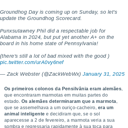
o qual se
ara tal,
Groundhog Day is coming up on Sunday, so let's
 o seu
update the Groundhog Scorecard.
to ou opor-
essamento
Punxsutawney Phil did a respectable job for
m qualquer
Alabama in 2024, but put yet another A+ on the
ando em “
 ou na
board in his home state of Pennsylvania!
 Cookies
(there's still a lot of bad mixed with the good )
te.
pic.twitter.com/urA0vy6nef
 nossos
— Zack Webster (@ZackWebWx)
January 31, 2025
s o
Os primeiros colonos da Pensilvânia eram alemães
,
o de
que encontraram marmotas em muitas partes do
estado.
Os alemães determinaram que a marmota
,
e/ou aceder
que se assemelhava a um ouriço-cacheiro,
era um
ões num
animal inteligente
e decidiram que, se o sol
utilizar
aparecesse a 2 de fevereiro, a marmota veria a sua
ados para
publicidade,
sombra e regressaria rapidamente à sua toca para