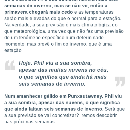
conteúdos.
semanas de inverno, mas se não vir, então a
primavera chegará mais cedo
e as temperaturas
ção
serão mais elevadas do que o normal para a estação.
Na verdade, a sua previsão é mais climatológica do
ão através
que meteorológica, uma vez que não faz uma previsão
de
,
de um fenómeno específico num determinado
 e
momento, mas prevê o fim do inverno, que é uma
estação.
dos,
publicidade
Hoje, Phil viu a sua sombra,
s, estudos
apesar das muitas nuvens no céu,
a e
mento de
o que significa que ainda há mais
seis semanas de inverno.
ossos 1199
eiros
Num amanhecer gélido em Punxsutawney, Phil viu
a sua sombra, apesar das nuvens, o que significa
que ainda faltam seis semanas de inverno
. Será que
a sua previsão se vai concretizar? Iremos descobrir
nas próximas semanas.