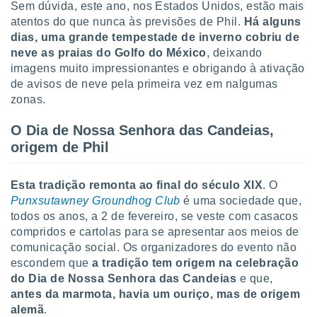
Sem dúvida, este ano, nos Estados Unidos, estão mais
ite através
atentos do que nunca às previsões de Phil.
Há alguns
atura,
 botão
dias, uma grande tempestade de inverno cobriu de
neve as praias do Golfo do México
, deixando
imagens muito impressionantes e obrigando à ativação
de avisos de neve pela primeira vez em nalgumas
nto, nós e
arceiros
zonas.
cookies,
ores únicos
O Dia de Nossa Senhora das Candeias,
ias
origem de Phil
s para
 aceder e
dados
Esta tradição remonta ao final do século XIX
. O
ais como a
Punxsutawney Groundhog Club
é uma sociedade que,
 este sitio
todos os anos, a 2 de fevereiro, se veste com casacos
eços IP e
compridos e cartolas para se apresentar aos meios de
ores de
possível
comunicação social. Os organizadores do evento não
escondem que
a tradição tem origem na celebração
es possam
do Dia de Nossa Senhora das Candeias
e que,
os seus
antes da marmota, havia um ouriço, mas de origem
oais com
alemã
.
nteresse