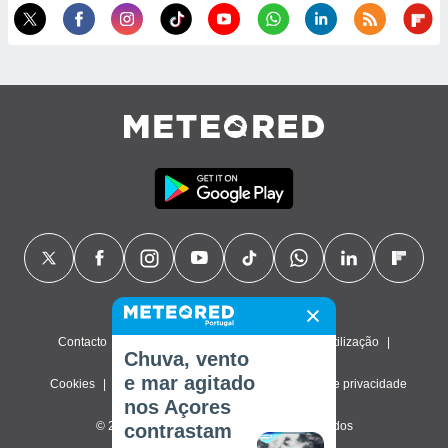
Contacto
Sobre nós
FAQ
Termos de utilização
Chuva, vento
e mar agitado
Cookies
Política de privacidade
Definições de privacidade
nos Açores
© 2026 Meteored. Todos os direitos reservados
contrastam