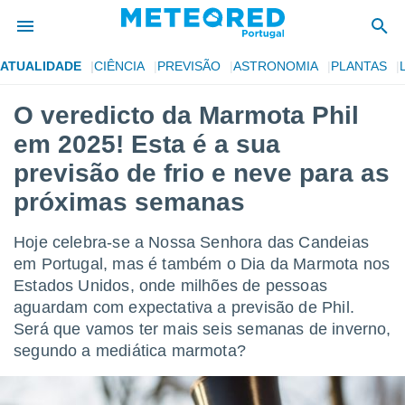
ATUALIDADE
CIÊNCIA
PREVISÃO
ASTRONOMIA
PLANTAS
de
O veredicto da Marmota Phil
 da
em 2025! Esta é a sua
empo.pt) foi
or
previsão de frio e neve para as
is para
próximas semanas
e as
 fornecidas
 qualidade.
Hoje celebra-se a Nossa Senhora das Candeias
r a este
em Portugal, mas é também o Dia da Marmota nos
s das
opções:
Estados Unidos, onde milhões de pessoas
aguardam com expectativa a previsão de Phil.
ookies e
Será que vamos ter mais seis semanas de inverno,
 forma
segundo a mediática marmota?
e digital
da,