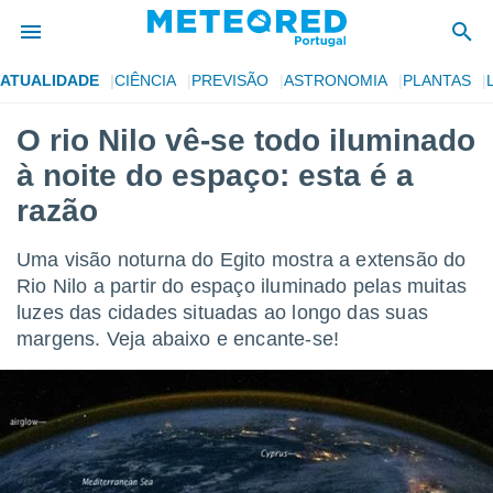
ATUALIDADE
CIÊNCIA
PREVISÃO
ASTRONOMIA
PLANTAS
de
O rio Nilo vê-se todo iluminado
 da
à noite do espaço: esta é a
empo.pt) foi
or
razão
is para
e as
Uma visão noturna do Egito mostra a extensão do
 fornecidas
 qualidade.
Rio Nilo a partir do espaço iluminado pelas muitas
r a este
luzes das cidades situadas ao longo das suas
s das
margens. Veja abaixo e encante-se!
opções:
ookies e
 forma
e digital
da,