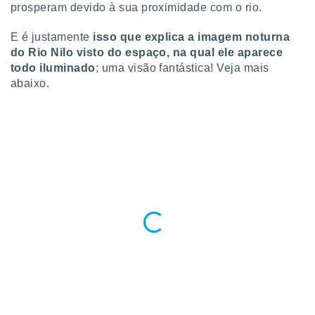
prosperam devido à sua proximidade com o rio.
ite através
atura,
 botão
E é justamente
isso que explica a
imagem noturna
do Rio Nilo visto do espaço, na qual ele aparece
todo iluminado
; uma visão fantástica! Veja mais
abaixo.
nto, nós e
arceiros
cookies,
ores únicos
ias
s para
 aceder e
dados
ais como a
 este sitio
eços IP e
ores de
possível
es possam
os seus
oais com
nteresse