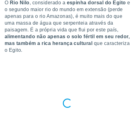
para lhe
O
Rio Nilo
, considerado a
espinha dorsal do Egito
e
licidade e
o segundo maior rio do mundo em extensão (perde
apenas para o rio Amazonas), é muito mais do que
ados com
uma massa de água que serpenteia através da
esmo. Pode
paisagem. É a própria vida que flui por este país,
ais
alimentando não apenas o solo fértil em seu redor,
s na nossa
 Cookies
mas também a rica herança cultural
e
que caracteriza
u
o Egito.
nto a
omento,
 botão
de cookies
na parte
nossa
.
IVAMENTE,
as
tes a