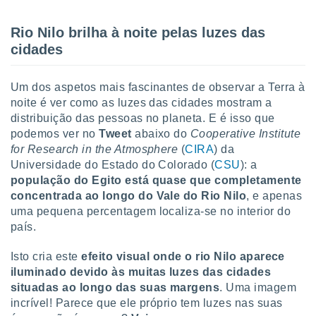
o qual se
ara tal,
Rio Nilo brilha à noite pelas luzes das
 o seu
cidades
to ou opor-
essamento
m qualquer
Um dos aspetos mais fascinantes de observar a Terra à
ando em “
noite é ver como as luzes das cidades mostram a
 ou na
distribuição das pessoas no planeta. E é isso que
 Cookies
podemos ver no
Tweet
abaixo do
Cooperative Institute
te.
for Research in the Atmosphere
(
CIRA
) da
Universidade do Estado do Colorado (
CSU
): a
 nossos
população do Egito está quase que completamente
concentrada ao longo do Vale do Rio Nilo
, e apenas
s o
uma pequena percentagem localiza-se no interior do
o de
país.
Isto cria este
efeito visual onde o rio Nilo aparece
e/ou aceder
ões num
iluminado devido às muitas luzes das cidades
utilizar
situadas ao longo das suas margens
. Uma imagem
ados para
incrível! Parece que ele próprio tem luzes nas suas
publicidade,