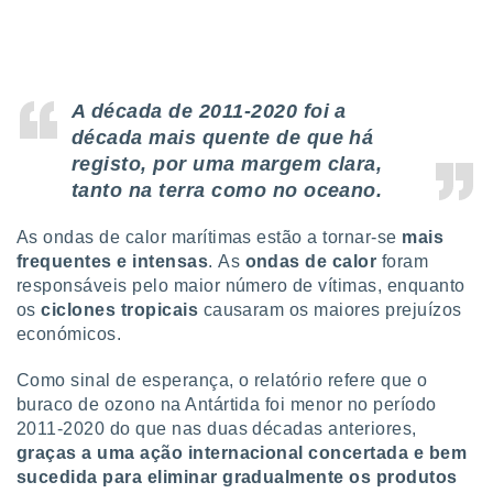
 para
a, utilizar
selecionar
A década de 2011-2020 foi a
a, criar
década mais quente de que há
personalizar
tilizar
registo, por uma margem clara,
selecionar
tanto na terra como no oceano.
dos, medir
As ondas de calor marítimas estão a tornar-se
mais
nho da
frequentes e intensas
.
As
ondas de calor
foram
, medir o
responsáveis pelo maior número de vítimas, enquanto
o dos
os
ciclones tropicais
causaram os maiores prejuízos
r os
económicos.
ravés de
s ou
Como sinal de esperança, o relatório refere que o
s de dados
buraco de ozono na Antártida foi menor no período
es fontes,
2011-2020 do que nas duas décadas anteriores,
 e melhorar
graças a uma ação internacional concertada e bem
ilizar dados
ara
sucedida para eliminar gradualmente os produtos