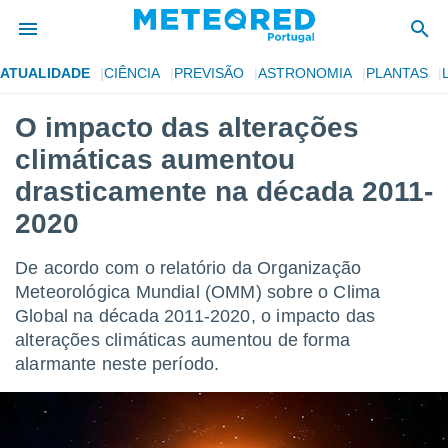
ATUALIDADE
CIÊNCIA
PREVISÃO
ASTRONOMIA
PLANTAS
de
O impacto das alterações
 da
climáticas aumentou
empo.pt) foi
or
drasticamente na década 2011-
is para
2020
e as
 fornecidas
 qualidade.
De acordo com o relatório da Organização
r a este
Meteorológica Mundial (OMM) sobre o Clima
s das
opções:
Global na década 2011-2020, o impacto das
alterações climáticas aumentou de forma
ookies e
alarmante neste período.
 forma
e digital
da,