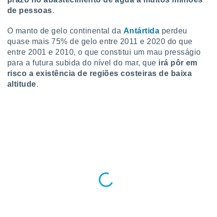
o qual se
de pessoas
.
ara tal,
 o seu
O manto de gelo continental da
Antártida
perdeu
to ou opor-
quase mais 75% de gelo entre 2011 e 2020 do que
essamento
entre 2001 e 2010, o que constitui um mau presságio
m qualquer
ando em “
para a futura subida do nível do mar, que
irá pôr em
 ou na
risco a existência de regiões costeiras de baixa
altitude
.
 Cookies
te.
 nossos
s o
o de
e/ou aceder
ões num
utilizar
ados para
publicidade,