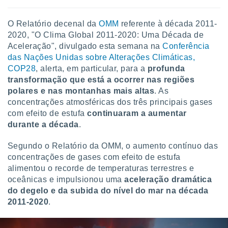
tar a
de cookies,
uar a
O Relatório decenal da
OMM
referente à década 2011-
osso site
2020, "O Clima Global 2011-2020: Uma Década de
este caso,
Aceleração", divulgado esta semana na
Conferência
lo de que
das Nações Unidas sobre Alterações Climáticas,
talaremos
COP28
, alerta, em particular, para a
profunda
transformação que está a ocorrer nas regiões
s para
a navegação
polares e nas montanhas mais altas
. As
, mas não
concentrações atmosféricas dos três principais gases
s cookies
com efeito de estufa
continuaram a aumentar
ar o
durante a década
.
nto ou
ntar
Segundo o Relatório da OMM, o aumento contínuo das
 ou
concentrações de gases com efeito de estufa
dos,
alimentou o recorde de temperaturas terrestres e
ssa
oceânicas e impulsionou uma
aceleração dramática
ublicidade
do degelo e da subida do nível do mar na década
2011-2020
.
ada. Pode
nstalação de
ceder ao