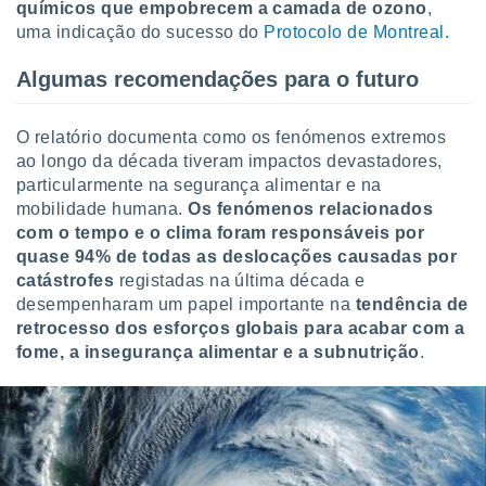
conteúdos.
químicos que empobrecem a camada de ozono
,
uma indicação do sucesso do
Protocolo de Montreal.
ção
Algumas recomendações para o futuro
ão através
de
O relatório documenta como os fenómenos extremos
,
 e
ao longo da década tiveram impactos devastadores,
particularmente na segurança alimentar e na
dos,
mobilidade humana.
Os fenómenos relacionados
publicidade
com o tempo e o clima foram responsáveis por
s, estudos
quase 94% de todas as deslocações causadas por
a e
catástrofes
registadas na última década e
mento de
desempenharam um papel importante na
tendência de
retrocesso dos esforços globais para acabar com a
ossos 1199
fome, a insegurança alimentar e a subnutrição
.
eiros