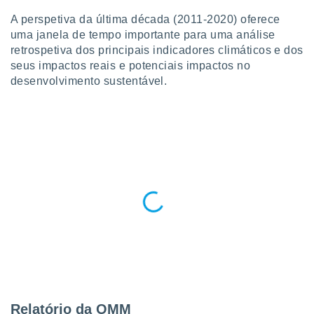
para lhe
licidade e
A perspetiva da última década (2011-2020) oferece
uma janela de tempo importante para uma análise
ados com
retrospetiva dos principais indicadores climáticos e dos
esmo. Pode
seus impactos reais e potenciais impactos no
ais
desenvolvimento sustentável.
s na nossa
 Cookies
e
u
nto a
omento,
 botão
de cookies
na parte
nossa
.
IVAMENTE,
as
tes a
Relatório da OMM