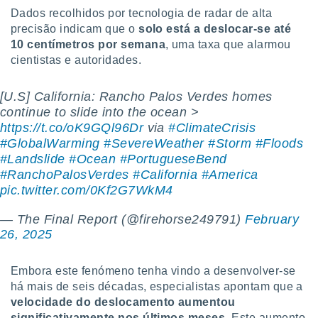
tar a
Dados recolhidos por tecnologia de radar de alta
de cookies,
precisão indicam que o
solo está a deslocar-se até
uar a
10 centímetros por semana
, uma taxa que alarmou
osso site
este caso,
cientistas e autoridades.
lo de que
talaremos
[U.S] California: Rancho Palos Verdes homes
continue to slide into the ocean >
s para
a navegação
https://t.co/oK9GQl96Dr
via
#ClimateCrisis
, mas não
#GlobalWarming
#SevereWeather
#Storm
#Floods
s cookies
#Landslide
#Ocean
#PortugueseBend
ar o
#RanchoPalosVerdes
#California
#America
nto ou
pic.twitter.com/0Kf2G7WkM4
ntar
 ou
— The Final Report (@firehorse249791)
February
26, 2025
dos,
ssa
ublicidade
Embora este fenómeno tenha vindo a desenvolver-se
há mais de seis décadas, especialistas apontam que a
ada. Pode
nstalação de
velocidade do deslocamento aumentou
ceder ao
significativamente nos últimos meses
. Este aumento