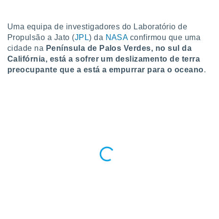
para lhe
licidade e
Uma equipa de investigadores do Laboratório de
ados com
Propulsão a Jato (
JPL
) da
NASA
confirmou que uma
esmo. Pode
cidade na
Península de Palos Verdes, no sul da
ais
Califórnia, está a sofrer um deslizamento de terra
s na nossa
 Cookies
e
preocupante que a está a empurrar para o oceano
.
u
nto a
omento,
 botão
de cookies
na parte
nossa
.
IVAMENTE,
as
tes a