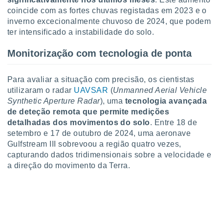
ite através
coincide com as fortes chuvas registadas em 2023 e o
atura,
inverno excecionalmente chuvoso de 2024, que podem
 botão
ter intensificado a instabilidade do solo.
Monitorização com tecnologia de ponta
nto, nós e
arceiros
cookies,
Para avaliar a situação com precisão, os cientistas
ores únicos
utilizaram o radar
UAVSAR
(
Unmanned Aerial Vehicle
ias
Synthetic Aperture Radar
), uma
tecnologia avançada
s para
de deteção remota que permite medições
 aceder e
detalhadas dos movimentos do solo
. Entre 18 de
dados
setembro e 17 de outubro de 2024, uma aeronave
ais como a
 este sitio
Gulfstream III sobrevoou a região quatro vezes,
eços IP e
capturando dados tridimensionais sobre a velocidade e
ores de
a direção do movimento da Terra.
possível
es possam
os seus
oais com
nteresse