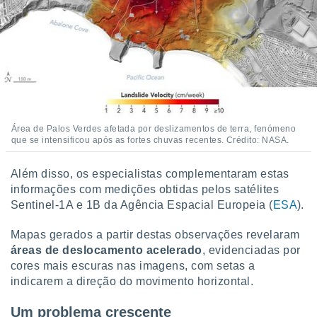
 para
a, utilizar
selecionar
a, criar
personalizar
tilizar
selecionar
Área de Palos Verdes afetada por deslizamentos de terra, fenómeno
que se intensificou após as fortes chuvas recentes. Crédito: NASA.
dos, medir
nho da
, medir o
Além disso, os especialistas complementaram estas
o dos
informações com medições obtidas pelos satélites
Sentinel-1A e 1B da Agência Espacial Europeia (
ESA
).
r os
ravés de
Mapas gerados a partir destas observações revelaram
s ou
áreas de deslocamento acelerado
, evidenciadas por
s de dados
es fontes,
cores mais escuras nas imagens, com setas a
 e melhorar
indicarem a direção do movimento horizontal.
ilizar dados
ara
Um problema crescente