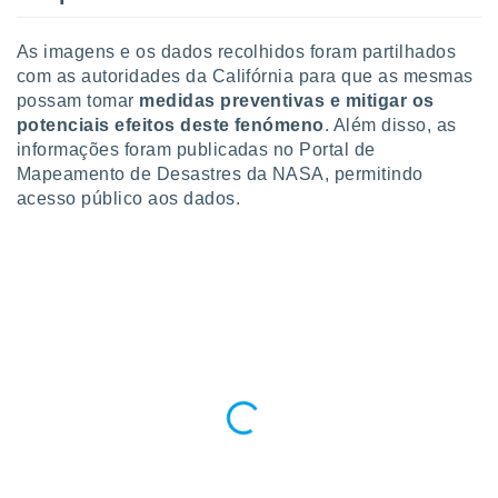
conteúdos.
As imagens e os dados recolhidos foram partilhados
ção
com as autoridades da Califórnia para que as mesmas
ão através
possam tomar
medidas preventivas e mitigar os
de
potenciais efeitos deste fenómeno
. Além disso, as
,
informações foram publicadas no Portal de
 e
Mapeamento de Desastres da NASA, permitindo
acesso público aos dados.
dos,
publicidade
s, estudos
a e
mento de
ossos 1199
eiros