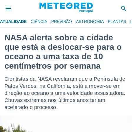
ATUALIDADE
CIÊNCIA
PREVISÃO
ASTRONOMIA
PLANTAS
de
NASA alerta sobre a cidade
 da
que está a deslocar-se para o
empo.pt) foi
or
oceano a uma taxa de 10
is para
centímetros por semana
e as
 fornecidas
 qualidade.
Cientistas da NASA revelaram que a Península de
r a este
Palos Verdes, na Califórnia, está a mover-se em
s das
opções:
direção ao oceano a uma velocidade assustadora.
Chuvas extremas nos últimos anos teriam
ookies e
acelerado o processo.
 forma
e digital
da,