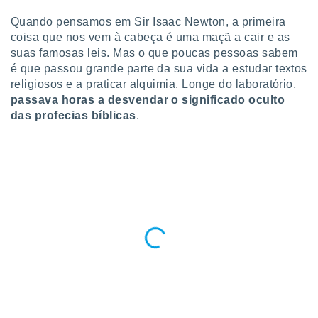
para lhe
licidade e
Quando pensamos em Sir Isaac Newton, a primeira
coisa que nos vem à cabeça é uma maçã a cair e as
ados com
suas famosas leis. Mas o que poucas pessoas sabem
esmo. Pode
é que passou grande parte da sua vida a estudar textos
ais
religiosos e a praticar alquimia. Longe do laboratório,
s na nossa
 Cookies
passava horas a desvendar o significado oculto
e
u
das profecias bíblicas
.
nto a
omento,
 botão
de cookies
na parte
nossa
.
IVAMENTE,
as
tes a