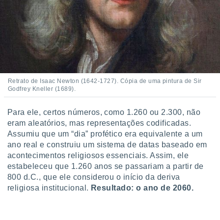
o qual se
ara tal,
 o seu
to ou opor-
essamento
m qualquer
ando em “
 ou na
Retrato de Isaac Newton (1642-1727). Cópia de uma pintura de Sir
Godfrey Kneller (1689).
 Cookies
te.
Para ele, certos números, como 1.260 ou 2.300, não
 nossos
eram aleatórios, mas representações codificadas.
Assumiu que um “dia” profético era equivalente a um
s o
ano real e construiu um sistema de datas baseado em
acontecimentos religiosos essenciais. Assim, ele
o de
estabeleceu que 1.260 anos se passariam a partir de
800 d.C., que ele considerou o início da deriva
e/ou aceder
religiosa institucional.
Resultado: o ano de 2060.
ões num
utilizar
ados para
publicidade,