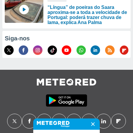
“Língua” de poeiras do Saara
aproxima-se a toda a velocidade de
Portugal: poderá trazer chuva de
lama, explica Ana Palma
Siga-nos