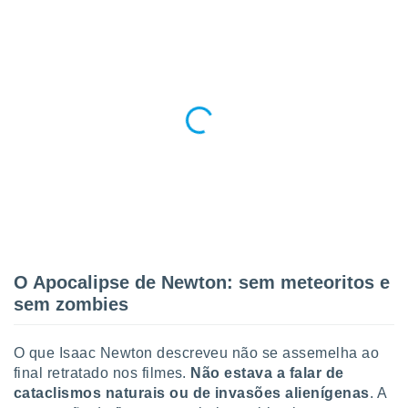
 para
a, utilizar
selecionar
a, criar
personalizar
tilizar
selecionar
dos, medir
nho da
, medir o
o dos
r os
O Apocalipse de Newton: sem meteoritos e
ravés de
sem zombies
s ou
s de dados
es fontes,
O que Isaac Newton descreveu não se assemelha ao
 e melhorar
final retratado nos filmes.
Não estava a falar de
ilizar dados
ara
cataclismos naturais ou de invasões alienígenas
. A