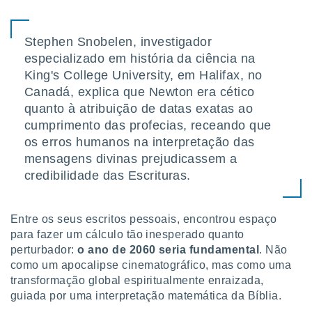
tar a
de cookies,
uar a
Stephen Snobelen, investigador
osso site
este caso,
especializado em história da ciência na
lo de que
King's College University, em Halifax, no
talaremos
Canadá, explica que Newton era cético
quanto à atribuição de datas exatas ao
s para
a navegação
cumprimento das profecias, receando que
, mas não
os erros humanos na interpretação das
s cookies
mensagens divinas prejudicassem a
ar o
credibilidade das Escrituras.
nto ou
ntar
 ou
Entre os seus escritos pessoais, encontrou espaço
dos,
para fazer um cálculo tão inesperado quanto
ssa
perturbador:
o ano de 2060 seria fundamental
. Não
ublicidade
como um apocalipse cinematográfico, mas como uma
transformação global espiritualmente enraizada,
ada. Pode
nstalação de
guiada por uma interpretação matemática da Bíblia.
ceder ao