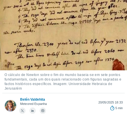
m
 recolhidas
cookies ou
, permite-
ar a nossa
ara
ACEITAR
 fornecer-
E
os de alta
CONTINUAR
sem
sto.
CONFIGURAÇÕES
o botão
ontinuar",
r ao
O cálculo de Newton sobre o fim do mundo baseia-se em sete pontos
fundamentais, cada um dos quais relacionado com figuras sagradas e
itando a
factos históricos específicos. Imagem: Universidade Hebraica de
de todos os
Jerusalém
óprios ou
parceiros,
Belén Valdehita
rmitem
20/05/2025 18:33
Meteored Espanha
lisar o
5 min
nto no
em como
 um perfil