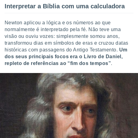
ite através
Interpretar a Bíblia com uma calculadora
atura,
 botão
Newton aplicou a lógica e os números ao que
normalmente é interpretado pela fé. Não teve uma
visão ou ouviu vozes: simplesmente somou anos,
nto, nós e
transformou dias em símbolos de eras e cruzou datas
arceiros
cookies,
históricas com passagens do Antigo Testamento.
Um
ores únicos
dos seus principais focos era o Livro de Daniel,
ias
repleto de referências ao “fim dos tempos”
.
s para
 aceder e
dados
ais como a
 este sitio
eços IP e
ores de
possível
es possam
os seus
oais com
nteresse