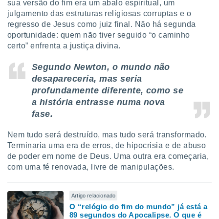
conteúdos.
sua versão do fim era um abalo espiritual, um
julgamento das estruturas religiosas corruptas e o
regresso de Jesus como juiz final. Não há segunda
ção
oportunidade: quem não tiver seguido “o caminho
ão através
certo” enfrenta a justiça divina.
de
,
Segundo Newton, o mundo não
 e
desapareceria, mas seria
profundamente diferente, como se
dos,
publicidade
a história entrasse numa nova
s, estudos
fase.
a e
mento de
Nem tudo será destruído, mas tudo será transformado.
Terminaria uma era de erros, de hipocrisia e de abuso
ossos 1199
de poder em nome de Deus. Uma outra era começaria,
eiros
com uma fé renovada, livre de manipulações.
Artigo relacionado
O “relógio do fim do mundo” já está a
89 segundos do Apocalipse. O que é