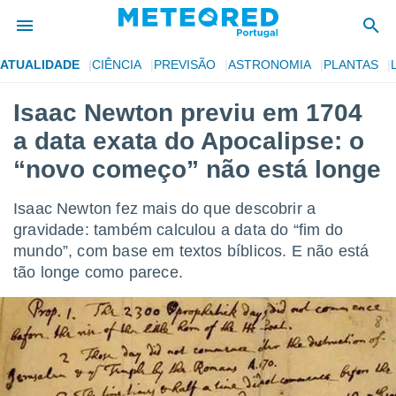
ATUALIDADE
CIÊNCIA
PREVISÃO
ASTRONOMIA
PLANTAS
de
Isaac Newton previu em 1704
 da
a data exata do Apocalipse: o
empo.pt) foi
or
“novo começo” não está longe
is para
e as
Isaac Newton fez mais do que descobrir a
 fornecidas
 qualidade.
gravidade: também calculou a data do “fim do
r a este
mundo”, com base em textos bíblicos. E não está
s das
tão longe como parece.
opções:
ookies e
 forma
e digital
da,