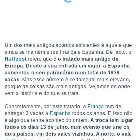
tar a
de cookies,
uar a
osso site
este caso,
lo de que
talaremos
Um dos mais antigos acordos existentes é aquele que
s para
ainda se mantém entre França e Espanha. De facto, o
a navegação
Huffpost
refere que
é o tratado mais antigo da
, mas não
Europa. Desde a sua entrada em vigor, a Espanha
s cookies
aumentou o seu património num total de 1938
ar o
nto ou
vacas
. Mas esse número é certamente mais elevado,
ntar
porque as coisas são mais antigas. Vejamos de onde
 ou
vem a história e do que se trata.
dos,
Concretamente, por este tratado, a
França
tem de
ssa
entregar 3 vacas a
Espanha
todos os anos. E isso não
ublicidade
é algo que tenha acontecido ontem.
A troca tem lugar
ada. Pode
todos os dias 13 de julho, num evento que une os
nstalação de
dois países, em dois vales vizinhos. A norte, o vale
ceder ao