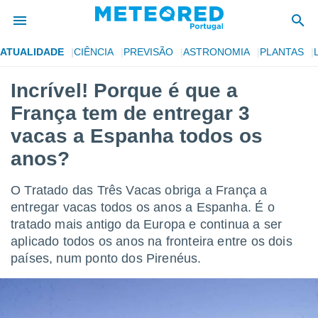
ATUALIDADE
CIÊNCIA
PREVISÃO
ASTRONOMIA
PLANTAS
de
Incrível! Porque é que a
 da
França tem de entregar 3
empo.pt) foi
or
vacas a Espanha todos os
is para
anos?
e as
 fornecidas
 qualidade.
O Tratado das Três Vacas obriga a França a
r a este
entregar vacas todos os anos a Espanha. É o
s das
opções:
tratado mais antigo da Europa e continua a ser
aplicado todos os anos na fronteira entre os dois
ookies e
países, num ponto dos Pirenéus.
 forma
e digital
da,