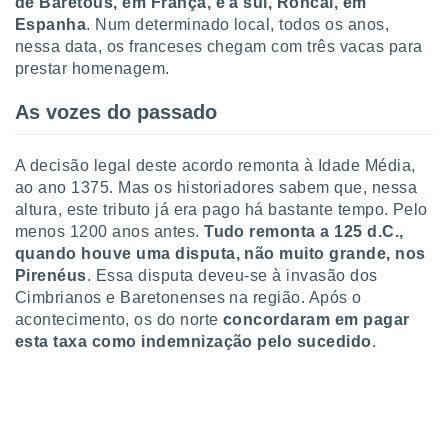
de Baretous, em França, e a sul, Roncal, em
ite através
Espanha
. Num determinado local, todos os anos,
atura,
nessa data, os franceses chegam com três vacas para
 botão
prestar homenagem.
As vozes do passado
nto, nós e
arceiros
cookies,
A decisão legal deste acordo remonta à Idade Média,
ores únicos
ao ano 1375. Mas os historiadores sabem que, nessa
ias
altura, este tributo já era pago há bastante tempo. Pelo
s para
menos 1200 anos antes.
Tudo remonta a 125 d.C.,
 aceder e
quando houve uma disputa, não muito grande, nos
dados
ais como a
Pirenéus
. Essa disputa deveu-se à invasão dos
 este sitio
Cimbrianos e Baretonenses na região. Após o
eços IP e
acontecimento, os do norte
concordaram em pagar
ores de
esta taxa como indemnização pelo sucedido
.
possível
es possam
os seus
oais com
nteresse