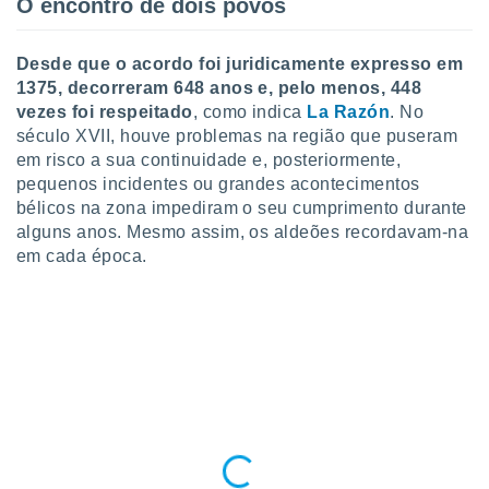
conteúdos.
O encontro de dois povos
ção
Desde que o acordo foi juridicamente expresso em
1375, decorreram 648 anos e, pelo menos, 448
ão através
vezes foi respeitado
, como indica
La Razón
. No
de
século XVII, houve problemas na região que puseram
,
em risco a sua continuidade e, posteriormente,
 e
pequenos incidentes ou grandes acontecimentos
dos,
bélicos na zona impediram o seu cumprimento durante
publicidade
alguns anos. Mesmo assim, os aldeões recordavam-na
s, estudos
em cada época.
a e
mento de
ossos 1199
eiros