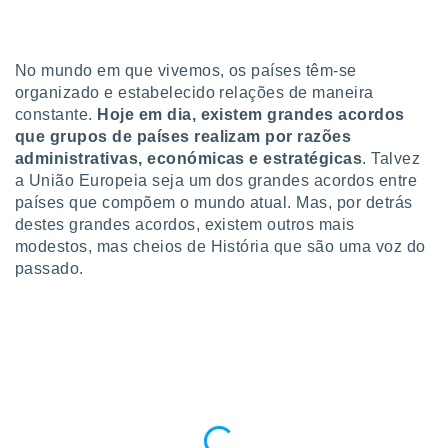
para lhe
licidade e
ados com
No mundo em que vivemos, os países têm-se
esmo. Pode
organizado e estabelecido relações de maneira
ais
constante.
Hoje em dia, existem grandes acordos
s na nossa
que grupos de países realizam por razões
 Cookies
e
administrativas, económicas e estratégicas
. Talvez
u
nto a
a União Europeia seja um dos grandes acordos entre
omento,
países que compõem o mundo atual. Mas, por detrás
 botão
destes grandes acordos, existem outros mais
de cookies
modestos, mas cheios de História que são uma voz do
na parte
passado.
nossa
.
IVAMENTE,
as
tes a