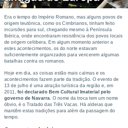
 para
a, utilizar
Era o tempo do Império Romano, mas alguns povos de
selecionar
origem teutónica, como os Cimbrianos, tinham feito
incursões para sul, chegando mesmo à Península
a, criar
Ibérica, onde encontraram resistência dos povos locais
personalizar
tilizar
de origem celtibera. Em algum momento anterior a
selecionar
estes acontecimentos, os do norte estavam
suficientemente organizados para vencerem algumas
dos, medir
batalhas contra os romanos.
nho da
, medir o
Hoje em dia, as coisas estão mais calmas e os
o dos
acontecimentos fazem parte da tradição. O evento de
r os
13 de julho é uma atração turística da região e, em
ravés de
2011,
foi declarado Bem Cultural Imaterial pelo
s ou
governo de Navarra
. O nome da troca tem um nome
s de dados
óbvio, é o Tratado das Três Vacas. Há aldeias que
es fontes,
mantêm estas tradições para além da passagem do
 e melhorar
tempo.
ilizar dados
ara