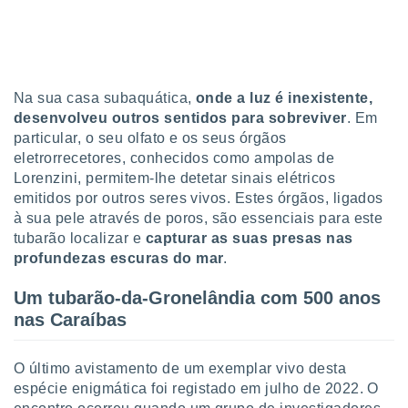
conteúdos.
ção
ão através
Na sua casa subaquática,
onde a luz é inexistente,
de
,
desenvolveu outros sentidos para sobreviver
. Em
 e
particular, o seu olfato e os seus órgãos
eletrorrecetores, conhecidos como ampolas de
dos,
Lorenzini, permitem-lhe detetar sinais elétricos
publicidade
emitidos por outros seres vivos. Estes órgãos, ligados
s, estudos
à sua pele através de poros, são essenciais para este
a e
mento de
tubarão localizar e
capturar as suas presas nas
profundezas escuras do mar
.
ossos 1199
Um tubarão-da-Gronelândia com 500 anos
eiros
nas Caraíbas
O último avistamento de um exemplar vivo desta
espécie enigmática foi registado em julho de 2022. O