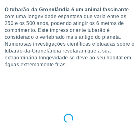
para lhe
licidade e
O tubarão-da-Gronelândia é um animal fascinant
e,
com uma longevidade espantosa que varia entre os
ados com
250 e os 500 anos, podendo atingir os 6 metros de
esmo. Pode
comprimento. Este impressionante tubarão é
ais
considerado o vertebrado mais antigo do planeta.
s na nossa
 Cookies
Numerosas investigações científicas efetuadas sobre o
e
u
tubarão-da-Gronelândia revelaram que a sua
nto a
extraordinária longevidade se deve ao seu habitat em
omento,
águas extremamente frias.
 botão
de cookies
na parte
nossa
.
IVAMENTE,
as
tes a