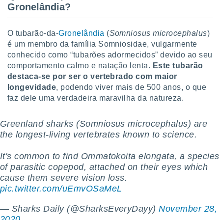
Gronelândia?
o qual se
ara tal,
 o seu
O tubarão-da-
Gronelândia
(
Somniosus microcephalus
)
to ou opor-
é um membro da família Somniosidae, vulgarmente
essamento
m qualquer
conhecido como “tubarões adormecidos” devido ao seu
ando em “
comportamento calmo e natação lenta.
Este tubarão
 ou na
destaca-se por ser o vertebrado com maior
longevidade
, podendo viver mais de 500 anos, o que
 Cookies
faz dele uma verdadeira maravilha da natureza.
te.
 nossos
Greenland sharks (Somniosus microcephalus) are
the longest-living vertebrates known to science.
s o
It's common to find Ommatokoita elongata, a species
o de
of parasitic copepod, attached on their eyes which
cause them severe vision loss.
e/ou aceder
pic.twitter.com/uEmvOSaMeL
ões num
utilizar
ados para
— Sharks Daily (@SharksEveryDayy)
November 28,
publicidade,
2020