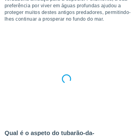
ite através
preferência por viver em águas profundas ajudou a
atura,
proteger muitos destes antigos predadores, permitindo-
 botão
lhes continuar a prosperar no fundo do mar.
nto, nós e
arceiros
cookies,
ores únicos
ias
s para
 aceder e
dados
ais como a
 este sitio
eços IP e
ores de
possível
es possam
os seus
oais com
Qual é o aspeto do tubarão-da-
nteresse