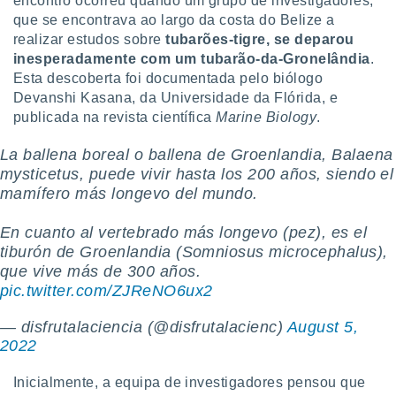
encontro ocorreu quando um grupo de investigadores,
que se encontrava ao largo da costa do Belize a
realizar estudos sobre
tubarões-tigre, se deparou
inesperadamente com um tubarão-da-Gronelândia
.
Esta descoberta foi documentada pelo biólogo
Devanshi Kasana, da Universidade da Flórida, e
publicada na revista científica
Marine Biology
.
La ballena boreal o ballena de Groenlandia, Balaena
mysticetus, puede vivir hasta los 200 años, siendo el
mamífero más longevo del mundo.
En cuanto al vertebrado más longevo (pez), es el
tiburón de Groenlandia (Somniosus microcephalus),
que vive más de 300 años.
pic.twitter.com/ZJReNO6ux2
— disfrutalaciencia (@disfrutalacienc)
August 5,
2022
Inicialmente, a equipa de investigadores pensou que