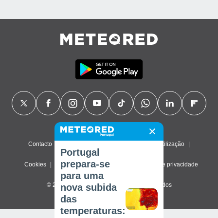
Contacto
Sobre nós
FAQ
Termos de utilização
Portugal
prepara-se
Cookies
Política de privacidade
Definições de privacidade
para uma
© 2026 Meteored. Todos os direitos reservados
nova subida
das
temperaturas: