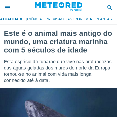
ATUALIDADE
CIÊNCIA
PREVISÃO
ASTRONOMIA
PLANTAS
de
Este é o animal mais antigo do
 da
mundo, uma criatura marinha
empo.pt) foi
or
com 5 séculos de idade
is para
e as
Esta espécie de tubarão que vive nas profundezas
 fornecidas
 qualidade.
das águas geladas dos mares do norte da Europa
r a este
tornou-se no animal com vida mais longa
s das
conhecido até à data.
opções:
ookies e
 forma
e digital
da,