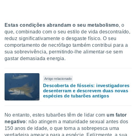
tar a
de cookies,
uar a
osso site
este caso,
Estas condições abrandam o seu metabolismo
, o
lo de que
que, combinado com o seu estilo de vida descontraído,
talaremos
reduz significativamente o desgaste físico. O seu
comportamento de necrófago também contribui para a
s para
sua sobrevivência, permitindo-lhe alimentar-se sem
a navegação
gastar demasiada energia.
, mas não
s cookies
ar o
nto ou
Artigo relacionado
ntar
Descoberta de fósseis: investigadores
 ou
desenterram e descrevem duas novas
espécies de tubarões antigos
dos,
ssa
ublicidade
No entanto, estes tubarões têm de lidar com
um fator
negativo
: não atingem a maturidade sexual antes dos
ada. Pode
150 anos de idade, o que torna a sobrepesca uma
nstalação de
ceder ao
verdadeira ameaça para a espécie. Felizmente, a sua