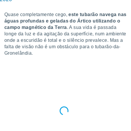
 para
Quase completamente cego,
este tubarão navega nas
a, utilizar
selecionar
águas profundas e geladas do Ártico utilizando o
campo magnético da Terra
. A sua vida é passada
a, criar
longe da luz e da agitação da superfície, num ambiente
personalizar
onde a escuridão é total e o silêncio prevalece. Mas a
tilizar
falta de visão não é um obstáculo para o tubarão-da-
selecionar
Gronelândia.
dos, medir
nho da
, medir o
o dos
r os
ravés de
s ou
s de dados
es fontes,
 e melhorar
ilizar dados
ara