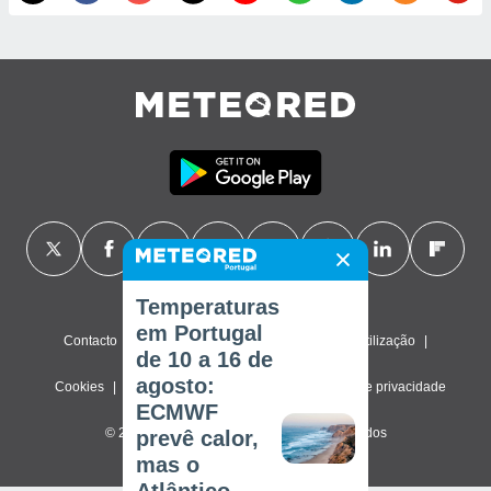
Temperaturas
em Portugal
Contacto
Sobre nós
FAQ
Termos de utilização
de 10 a 16 de
agosto:
Cookies
Política de privacidade
Definições de privacidade
ECMWF
© 2026 Meteored. Todos os direitos reservados
prevê calor,
mas o