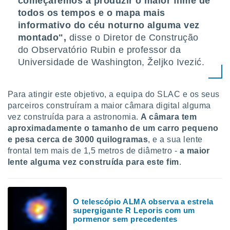
começaremos a produzir o maior filme de
ite através
todos os tempos e o mapa mais
atura,
informativo do céu noturno alguma vez
 botão
montado",
disse o Diretor de Construção
do Observatório Rubin e professor da
Universidade de Washington, Željko Ivezić.
nto, nós e
arceiros
cookies,
ores únicos
Para atingir este objetivo, a equipa do SLAC e os seus
ias
parceiros construíram a maior câmara digital alguma
s para
vez construída para a astronomia.
A câmara tem
 aceder e
aproximadamente o tamanho de um carro pequeno
dados
e pesa cerca de 3000 quilogramas
, e a sua lente
ais como a
 este sitio
frontal tem mais de 1,5 metros de diâmetro -
a maior
eços IP e
lente alguma vez construída para este fim
.
ores de
possível
es possam
O telescópio ALMA observa a estrela
os seus
supergigante R Leporis com um
oais com
pormenor sem precedentes
nteresse