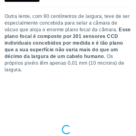
o qual se
ara tal,
 o seu
Outra lente, com 90 centímetros de largura, teve de ser
to ou opor-
especialmente concebida para selar a câmara de
essamento
vácuo que aloja o enorme plano focal da câmara.
Esse
m qualquer
plano focal é composto por 201 sensores CCD
ando em “
individuais concebidos por medida e é tão plano
 ou na
que a sua superfície não varia mais do que um
décimo da largura de um cabelo humano
. Os
 Cookies
te.
próprios pixéis têm apenas 0,01 mm (10 microns) de
largura.
 nossos
s o
o de
e/ou aceder
ões num
utilizar
ados para
publicidade,