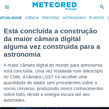
ATUALIDADE
CIÊNCIA
PREVISÃO
ASTRONOMIA
PLANTAS
de
Está concluída a construção
 da
da maior câmara digital
empo.pt) foi
or
alguma vez construída para a
is para
astronomia
e as
 fornecidas
 qualidade.
A maior câmara digital do mundo para astronomia
r a este
está concluída. Uma vez instalada num telescópio
s das
opções:
no Chile, a câmara LSST irá recolher uma
quantidade de dados sem precedentes sobre o
ookies e
nosso Universo, produzindo novos conhecimentos
 forma
sobre tudo, desde a energia escura até aos
asteroides.
e digital
da,