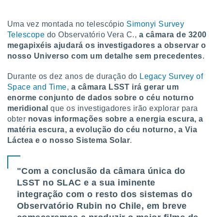
tar a
de cookies,
uar a
Uma vez montada no telescópio
Simonyi Survey
osso site
Telescope
do Observatório Vera C.,
a câmara de 3200
este caso,
megapixéis ajudará os investigadores a observar o
lo de que
nosso Universo com um detalhe sem precedentes
.
talaremos
Durante os dez anos de duração do
Legacy Survey of
s para
a navegação
Space and Time
,
a câmara LSST irá gerar um
, mas não
enorme conjunto de dados sobre o céu noturno
s cookies
meridional
que os investigadores irão explorar para
ar o
obter
novas informações sobre a energia escura, a
nto ou
matéria escura, a evolução do céu noturno, a Via
ntar
Láctea e o nosso Sistema Solar
.
 ou
dos,
ssa
"Com a conclusão da câmara única do
ublicidade
LSST no SLAC e a sua iminente
integração com o resto dos sistemas do
ada. Pode
Observatório Rubin no Chile, em breve
nstalação de
ceder ao