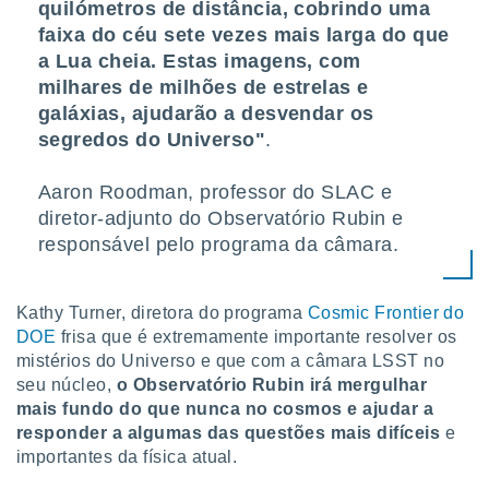
conteúdos.
quilómetros de distância, cobrindo uma
faixa do céu sete vezes mais larga do que
ção
a Lua cheia. Estas imagens, com
milhares de milhões de estrelas e
ão através
galáxias, ajudarão a desvendar os
de
segredos do Universo"
.
,
 e
Aaron Roodman, professor do SLAC e
dos,
diretor-adjunto do Observatório Rubin e
publicidade
responsável pelo programa da câmara.
s, estudos
a e
mento de
Kathy Turner, diretora do programa
Cosmic Frontier do
DOE
frisa que é extremamente importante resolver os
ossos 1199
mistérios do Universo e que com a câmara LSST no
eiros
seu núcleo,
o Observatório Rubin irá mergulhar
mais fundo do que nunca no cosmos e ajudar a
responder a algumas das questões mais difíceis
e
importantes da física atual.