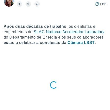
para lhe
6 min
licidade e
ados com
esmo. Pode
ais
Após duas décadas de trabalho
, os cientistas e
s na nossa
engenheiros do
SLAC National Accelerator Laboratory
 Cookies
e
do Departamento de Energia e os seus colaboradores
u
estão a celebrar a conclusão da
Câmara LSST
.
nto a
omento,
 botão
de cookies
na parte
nossa
.
IVAMENTE,
as
tes a