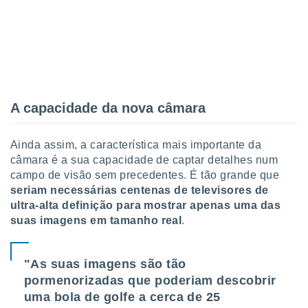
 para
a, utilizar
selecionar
a, criar
personalizar
tilizar
A capacidade da nova câmara
selecionar
dos, medir
Ainda assim, a característica mais importante da
nho da
câmara é a sua capacidade de captar detalhes num
, medir o
campo de visão sem precedentes. É tão grande que
o dos
seriam necessárias centenas de televisores de
r os
ultra-alta definição para mostrar apenas uma das
ravés de
suas imagens em tamanho real
.
s ou
s de dados
es fontes,
"As suas imagens são tão
 e melhorar
pormenorizadas que poderiam descobrir
ilizar dados
uma bola de golfe a cerca de 25
ara