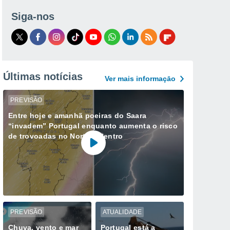
Siga-nos
Últimas notícias
Ver mais informaçāo
PREVISÃO
Entre hoje e amanhã poeiras do Saara
“invadem” Portugal enquanto aumenta o risco
de trovoadas no Norte e Centro
PREVISÃO
ATUALIDADE
Chuva, vento e mar
Portugal está a