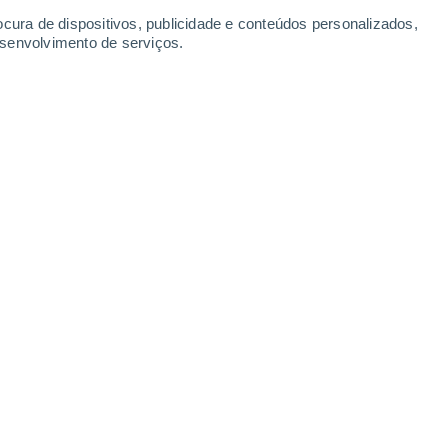
ocura de dispositivos, publicidade e conteúdos personalizados,
esenvolvimento de serviços.
 é o vigésimo primeiro país mais populoso do mundo. O seu
024 17:49
4 min
ia, gastronomia requintada e história rica,
pular na Europa. Este país
possui uma
stingue
dos seus vizinhos europeus:
é o
ende por três continentes diferentes
.