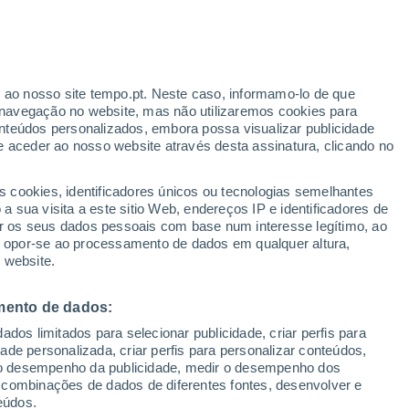
gabar-se de estar presentes em vários
 território está dividido entre a Europa, a
r ao nosso site tempo.pt. Neste caso, informamo-lo de que
navegação no website, mas não utilizaremos cookies para
nteúdos personalizados, embora possa visualizar publicidade
e aceder ao nosso website através desta assinatura, clicando no
s cookies, identificadores únicos ou tecnologias semelhantes
 sua visita a este sitio Web, endereços IP e identificadores de
r os seus dados pessoais com base num interesse legítimo, ao
ou opor-se ao processamento de dados em qualquer altura,
 website.
mento de dados:
dos limitados para selecionar publicidade, criar perfis para
idade personalizada, criar perfis para personalizar conteúdos,
ir o desempenho da publicidade, medir o desempenho dos
 combinações de dados de diferentes fontes, desenvolver e
eúdos.