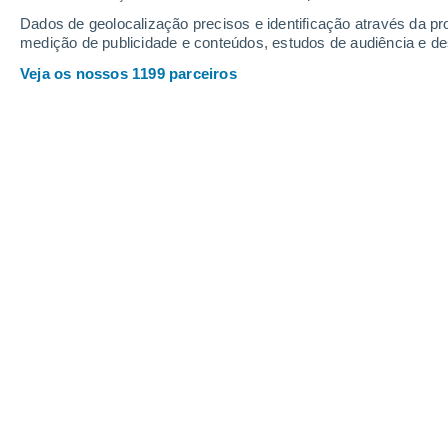
Dados de geolocalização precisos e identificação através da pr
medição de publicidade e conteúdos, estudos de audiência e d
Veja os nossos 1199 parceiros
Com mais de 67 milhões de habitantes, este famoso país
território esconde alguns lugares muito exóticos.
Montse Hidalgo
07/02/2
Meteored Espanha
A
França
, conhecida pela sua elegânc
é mais do que um destino turístico po
particularidade geográfica que a di
único país do continente que se est