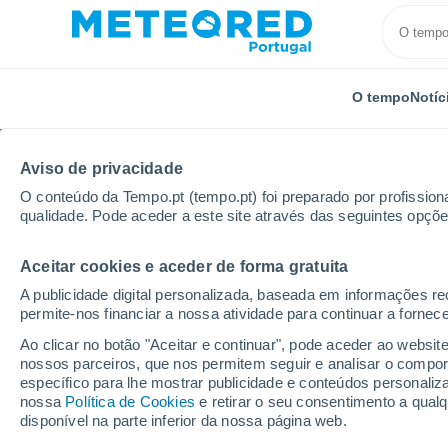
O tempo
Notíc
TODOS
ATUALIDADE
CIÊNCIA
PREVISÃO
ASTRO
Aviso de privacidade
O conteúdo da Tempo.pt (tempo.pt) foi preparado por profissiona
qualidade. Pode aceder a este site através das seguintes opçõe
Aceitar cookies e aceder de forma gratuita
A publicidade digital personalizada, baseada em informações r
permite-nos financiar a nossa atividade para continuar a fornec
Início
Notícias
Atualidade
Descubra qual é o ún
Ao clicar no botão "Aceitar e continuar", pode aceder ao websit
nossos parceiros, que nos permitem seguir e analisar o compo
específico para lhe mostrar publicidade e conteúdos persona
Descubra qual é o úni
nossa
Política de Cookies
e retirar o seu consentimento a qua
disponível na parte inferior da nossa página web.
presença em três cont