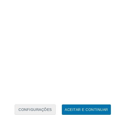
 norte da América do Sul, é outro
 presença francesa na América. E não fica
 a sua presença na América não só através
avés de
Saint-Barthélemy nas Caraíbas e
CONFIGURAÇÕES
ACEITAR E CONTINUAR