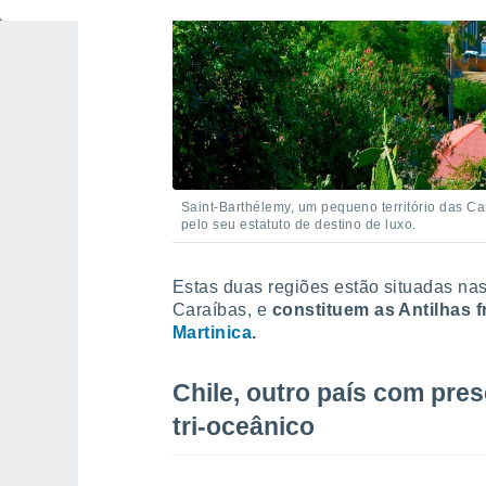
Saint-Barthélemy, um pequeno território das Ca
pelo seu estatuto de destino de luxo.
Estas duas regiões estão situadas na
Caraíbas, e
constituem as Antilhas 
Martinica
.
Chile, outro país com pres
tri-oceânico