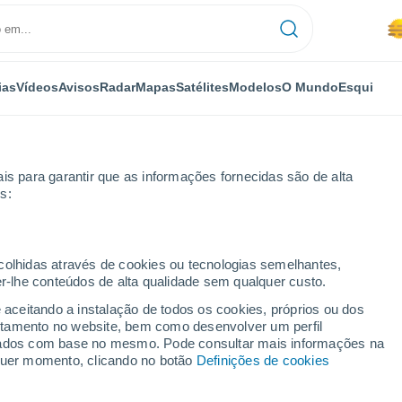
ias
Vídeos
Avisos
Radar
Mapas
Satélites
Modelos
O Mundo
Esqui
NOMIA
PLANTAS
LAZER
is para garantir que as informações fornecidas são de alta
s:
ecolhidas através de cookies ou tecnologias semelhantes,
er-lhe conteúdos de alta qualidade sem qualquer custo.
ico país europeu com presença em três continentes
e aceitando a instalação de todos os cookies, próprios ou dos
rtamento no website, bem como desenvolver um perfil
lizados com base no mesmo. Pode consultar mais informações na
co país europeu com
lquer momento, clicando no botão
Definições de cookies
inentes