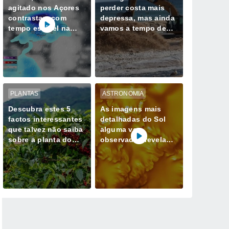
agitado nos Açores
perder costa mais
contrastam com
depressa, mas ainda
tempo estável na
vamos a tempo de
Madeira até quarta-
mudar esse destino
feira, 12 de agosto
PLANTAS
ASTRONOMIA
Descubra estes 5
As imagens mais
factos interessantes
detalhadas do Sol
que talvez não saiba
alguma vez
sobre a planta do
observadas revelam
café
redemoinhos de
energia magnética