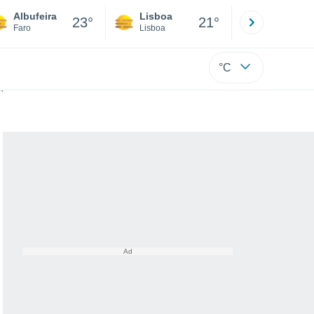
Albufeira
Lisboa
Porto
23°
21°
Faro
Lisboa
Porto
°C