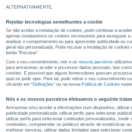
ALTERNATIVAMENTE,
Não são muitas as nações que podem 
continentes. Este país é um deles, cujo
Rejeitar tecnologias semelhantes a cookie
América e a África.
Se não aceitar a instalação de cookies, pode continuar a acede
apenas instalaremos os cookies necessários para assegurar a 
analisar o comportamento ou para apresentar publicidade ou co
geral não personalizada. Pode recusar a instalação de cookies 
botão "Recusar".
Com o seu consentimento, nós e os
nossos parceiros
utilizamo
para armazenar, aceder e processar dados pessoais, tais como a
cookies. É possível que alguns fornecedores possam processa
qual se pode opor. Para tal, pode retirar o seu consentimento 
clicando em “
Definições
” ou na nossa
Política de Cookies
neste
Nós e os nossos parceiros efetuamos o seguinte trata
Armazenar e/ou aceder a informações num dispositivo, utilizar da
publicidade personalizada, utilizar perfis para selecionar public
utilizar perfis para selecionar conteúdos personalizados, med
conteúdos, compreender os públicos através de estatísticas ou
melhorar serviços, utilizar dados limitados para selecionar cont