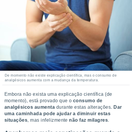
 para
a, utilizar
selecionar
a, criar
personalizar
tilizar
selecionar
dos, medir
nho da
, medir o
De momento não existe explicação científica, mas o consumo de
o dos
analgésicos aumenta com a mudança da temperatura.
r os
ravés de
Embora não exista uma explicação científica (de
s ou
momento), está provado que o
consumo de
s de dados
analgésicos aumenta
durante estas alterações.
Dar
es fontes,
uma caminhada pode ajudar a diminuir estas
 e melhorar
situações
, mas infelizmente
não faz milagres
.
ilizar dados
ara