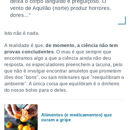
deixa o corpo lânguido e preguiçoso. O
tar a
de cookies,
vento de Aquilão (norte) produz horrores,
uar a
dores..."
osso site
este caso,
lo de que
Isto não é nada.
talaremos
A realidade é que,
de momento, a ciência não tem
s para
a navegação
provas concludentes
. O mau é que sempre que
, mas não
encontramos algo a que a ciência ainda não deu
s cookies
resposta, os especuladores preenchem a lacuna, pelo
ar o
que não é invulgar encontrar amuletos que prometem
nto ou
iões dos "bons", ou sais milenares que "reequilibram o
ntar
ambiente". A única coisa que equilibram é o dinheiro
 ou
do nosso bolso para o deles.
dos,
ssa
ublicidade
Alimentos (e medicamentos) que
ada. Pode
curam a gripe
nstalação de
ceder ao