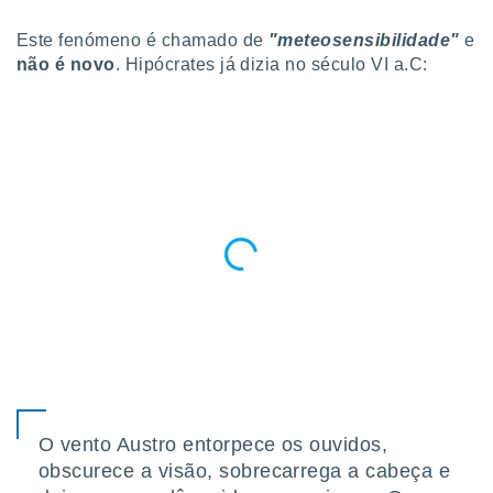
para lhe
licidade e
Este fenómeno é chamado de
"meteosensibilidade"
e
não é novo
. Hipócrates já dizia no século VI a.C:
ados com
esmo. Pode
ais
s na nossa
 Cookies
e
u
nto a
omento,
 botão
de cookies
na parte
nossa
.
IVAMENTE,
as
O vento Austro entorpece os ouvidos,
tes a
obscurece a visão, sobrecarrega a cabeça e