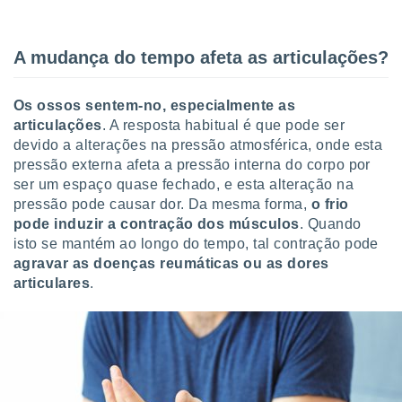
o qual se
ara tal,
 o seu
A mudança do tempo afeta as articulações?
to ou opor-
essamento
m qualquer
Os ossos sentem-no, especialmente as
ando em “
articulações
. A resposta habitual é que pode ser
 ou na
devido a alterações na pressão atmosférica, onde esta
pressão externa afeta a pressão interna do corpo por
 Cookies
te.
ser um espaço quase fechado, e esta alteração na
pressão pode causar dor. Da mesma forma,
o frio
 nossos
pode induzir a contração dos músculos
. Quando
isto se mantém ao longo do tempo, tal contração pode
s o
agravar as doenças reumáticas ou as dores
articulares
.
o de
e/ou aceder
ões num
utilizar
ados para
publicidade,