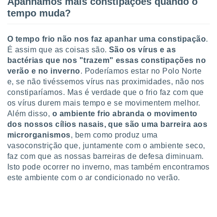
Apanhamos mais constipações quando o
conteúdos.
tempo muda?
ção
O tempo frio não nos faz apanhar uma constipação
.
ão através
É assim que as coisas são.
São os vírus e as
de
bactérias que nos "trazem" essas constipações no
,
verão e no inverno
. Poderíamos estar no Polo Norte
 e
e, se não tivéssemos vírus nas proximidades, não nos
dos,
constiparíamos. Mas é verdade que o frio faz com que
publicidade
os vírus durem mais tempo e se movimentem melhor.
s, estudos
Além disso,
o ambiente frio abranda o movimento
a e
dos nossos cílios nasais, que são uma barreira aos
mento de
microrganismos
, bem como produz uma
vasoconstrição que, juntamente com o ambiente seco,
ossos 1199
faz com que as nossas barreiras de defesa diminuam.
eiros
Isto pode ocorrer no inverno, mas também encontramos
este ambiente com o ar condicionado no verão.