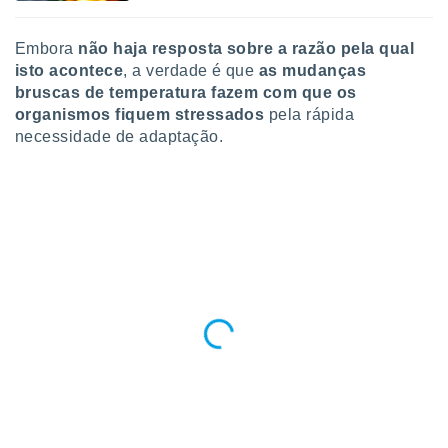
ite através
atura,
Embora
não haja resposta sobre a razão pela qual
 botão
isto acontece
, a verdade é que
as mudanças
bruscas de temperatura fazem com que os
organismos fiquem stressados
pela rápida
nto, nós e
necessidade de adaptação.
arceiros
cookies,
ores únicos
ias
s para
 aceder e
dados
ais como a
 este sitio
eços IP e
ores de
possível
es possam
os seus
oais com
nteresse