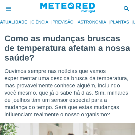
ATUALIDADE
CIÊNCIA
PREVISÃO
ASTRONOMIA
PLANTAS
de
Como as mudanças bruscas
 da
de temperatura afetam a nossa
empo.pt) foi
or
saúde?
is para
e as
Ouvimos sempre nas notícias que vamos
 fornecidas
 qualidade.
experimentar uma descida brusca da temperatura,
r a este
mas provavelmente conhece alguém, incluindo
s das
você mesmo, que já o sabe há dias. Sim, milhares
opções:
de joelhos têm um sensor especial para a
ookies e
mudança do tempo. Será que estas mudanças
 forma
influenciam realmente o nosso organismo?
e digital
da,