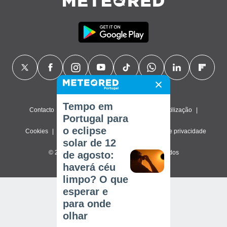
Tempo em
Contacto
Sobre nós
FAQ
Termos de utilização
Portugal para
o eclipse
Cookies
Política de privacidade
Definições de privacidade
solar de 12
© 2026 Meteored. Todos os direitos reservados
de agosto:
haverá céu
limpo? O que
esperar e
para onde
olhar