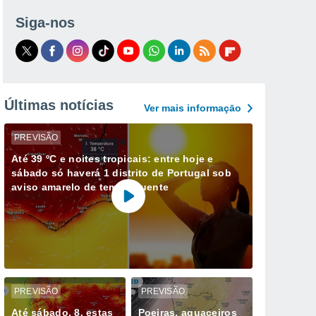
Siga-nos
Últimas notícias
Ver mais informaçāo
PREVISÃO
Até 39 ºC e noites tropicais: entre hoje e
sábado só haverá 1 distrito de Portugal sob
aviso amarelo de tempo quente
PREVISÃO
PREVISÃO
Até sábado, 8, estas
Poeiras, aguaceiros