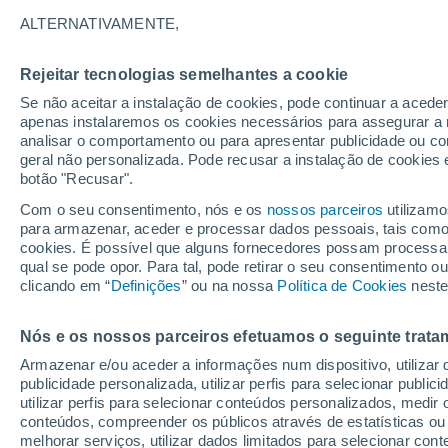
ALTERNATIVAMENTE,
Celebra-se este sábado o Dia Internac
Barragens. Um dia em que se celebram
Rejeitar tecnologias semelhantes a cookie
preservação dos recursos hídricos. A
Se não aceitar a instalação de cookies, pode continuar a acede
apenas instalaremos os cookies necessários para assegurar a 
analisar o comportamento ou para apresentar publicidade ou co
geral não personalizada. Pode recusar a instalação de cookies 
botão "Recusar".
Com o seu consentimento, nós e os
nossos parceiros
utilizamo
para armazenar, aceder e processar dados pessoais, tais como a
cookies. É possível que alguns fornecedores possam processa
qual se pode opor. Para tal, pode retirar o seu consentimento 
clicando em “
Definições
” ou na nossa
Política de Cookies
neste
Nós e os nossos parceiros efetuamos o seguinte trata
Armazenar e/ou aceder a informações num dispositivo, utilizar da
publicidade personalizada, utilizar perfis para selecionar public
utilizar perfis para selecionar conteúdos personalizados, med
conteúdos, compreender os públicos através de estatísticas ou
melhorar serviços, utilizar dados limitados para selecionar cont