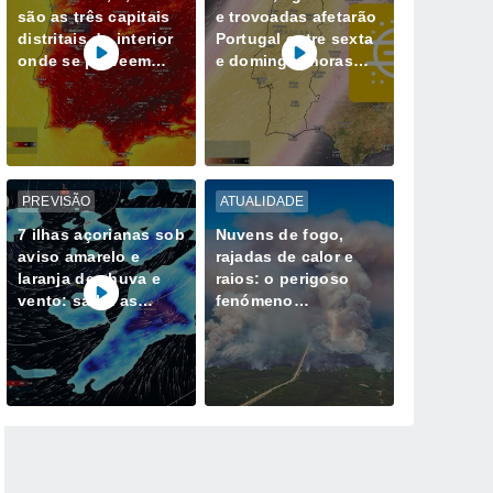
são as três capitais
e trovoadas afetarão
distritais do interior
Portugal entre sexta
onde se preveem
e domingo: horas
máximas iguais ou
mais críticas e zonas
superiores a 35 ºC
mais expostas
PREVISÃO
ATUALIDADE
7 ilhas açorianas sob
Nuvens de fogo,
aviso amarelo e
rajadas de calor e
laranja de chuva e
raios: o perigoso
vento: saiba as
fenómeno
horas mais críticas
meteorológico
desta quinta, 6 de
gerado por mega-
agosto
incêndios