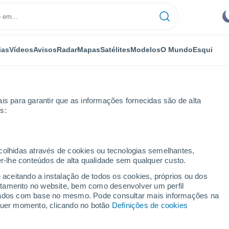
ias
Vídeos
Avisos
Radar
Mapas
Satélites
Modelos
O Mundo
Esqui
NOMIA
PLANTAS
LAZER
is para garantir que as informações fornecidas são de alta
s:
ecolhidas através de cookies ou tecnologias semelhantes,
er-lhe conteúdos de alta qualidade sem qualquer custo.
ia Internacional de Ação pelos Rios
e aceitando a instalação de todos os cookies, próprios ou dos
rtamento no website, bem como desenvolver um perfil
lizados com base no mesmo. Pode consultar mais informações na
a Internacional de Ação
lquer momento, clicando no botão
Definições de cookies