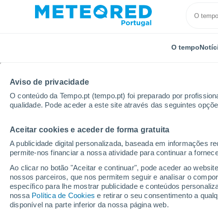
O tempo
Notíc
TODOS
ATUALIDADE
CIÊNCIA
PREVISÃO
ASTRO
Aviso de privacidade
O conteúdo da Tempo.pt (tempo.pt) foi preparado por profissiona
qualidade. Pode aceder a este site através das seguintes opçõe
Aceitar cookies e aceder de forma gratuita
A publicidade digital personalizada, baseada em informações r
permite-nos financiar a nossa atividade para continuar a fornec
Início
Notícias
Atualidade
Comemora-se hoje o D
Ao clicar no botão "Aceitar e continuar", pode aceder ao websit
nossos parceiros, que nos permitem seguir e analisar o compo
específico para lhe mostrar publicidade e conteúdos persona
Comemora-se hoje o Di
nossa
Política de Cookies
e retirar o seu consentimento a qua
disponível na parte inferior da nossa página web.
pelos Rios