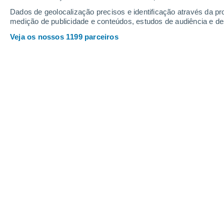
Dados de geolocalização precisos e identificação através da pr
medição de publicidade e conteúdos, estudos de audiência e d
Veja os nossos 1199 parceiros
A cada 14 de março celebra-se o Dia Internacional de Aç
João Tomás
14/03/2020 1
A celebração do Dia Internacional 
acontece todos os anos, sempre no
mundo. Tem como finalidade lutar pelo
restauração dos rios com leitos natur
depende deles.
Celebrou-se pela pr
no Brasil
, durante o primeiro Encontr
Barragens.