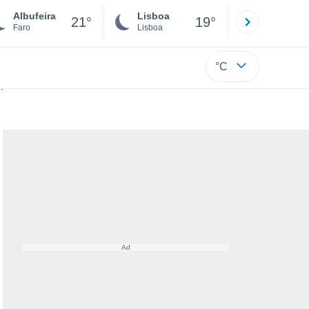
Albufeira
Lisboa
Porto
21°
19°
Faro
Lisboa
Porto
°C