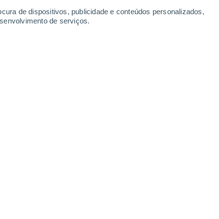
ocura de dispositivos, publicidade e conteúdos personalizados,
esenvolvimento de serviços.
ão pelos Rios.
3:21
4 min
de Ação pelos Rios e contra as Barragens
 dia 14 de março
, um pouco por todo o
s rios livres, sem barragens e pela
ais, defendendo os direitos de quem
imeira vez em março de 1997, em
Curitiba
o Internacional de Pessoas Afetadas pelas