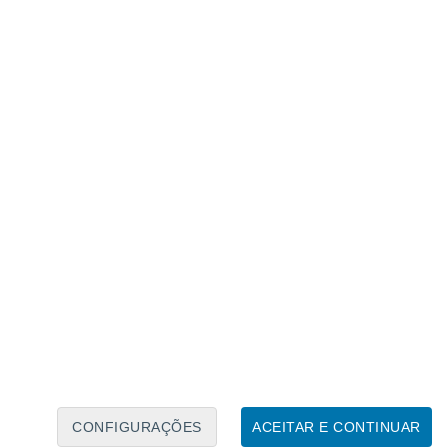
ncipalmente, sensibilize a respetiva família
dricos, honrando desta forma o seu
es.
 a sua utilização deve ser regrada e
m afetado cada vez mais áreas no mundo,
alguns países. Para além da escassez,
a
 a restrições na sua utilização, podendo
Está nas mãos de todos a proteção da
CONFIGURAÇÕES
ACEITAR E CONTINUAR