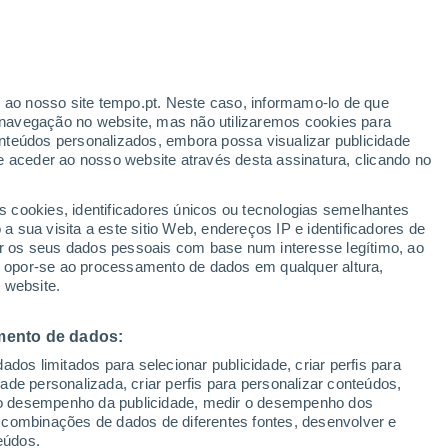
ional de Ação pelos Rios e contra as
 os rios e a importância da proteção e da
companhe as atividades connosco.
r ao nosso site tempo.pt. Neste caso, informamo-lo de que
navegação no website, mas não utilizaremos cookies para
nteúdos personalizados, embora possa visualizar publicidade
e aceder ao nosso website através desta assinatura, clicando no
s cookies, identificadores únicos ou tecnologias semelhantes
 sua visita a este sitio Web, endereços IP e identificadores de
r os seus dados pessoais com base num interesse legítimo, ao
ou opor-se ao processamento de dados em qualquer altura,
 website.
mento de dados:
dos limitados para selecionar publicidade, criar perfis para
idade personalizada, criar perfis para personalizar conteúdos,
ir o desempenho da publicidade, medir o desempenho dos
 combinações de dados de diferentes fontes, desenvolver e
eúdos.