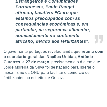
conteúdos.
Estrangeiros e Comunidades
Portuguesas, Paulo Rangel
afirmou, taxativo: “Claro que
ção
estamos preocupados com as
ão através
consequências económicas e, em
de
particular, da segurança alimentar,
,
 e
nomeadamente no continente
africano, devido aos fertilizantes”.
dos,
publicidade
O governante português revelou ainda que
reuniu com
s, estudos
o secretário-geral das Nações Unidas, António
a e
Guterres, a 27 de março
, precisamente o dia em que
mento de
Jorge Moreira da Silva foi destacado para liderar o
mecanismo da ONU para facilitar o comércio de
ossos 1199
fertilizantes no estreito de Ormuz.
eiros