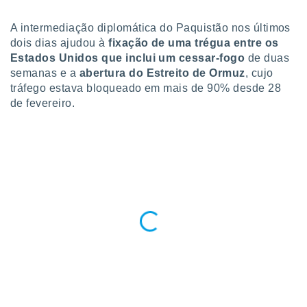
para lhe
licidade e
A intermediação diplomática do Paquistão nos últimos
dois dias ajudou à
fixação de uma trégua entre os
ados com
esmo. Pode
Estados Unidos que inclui um cessar-fogo
de duas
ais
semanas e a
abertura do Estreito de Ormuz
, cujo
s na nossa
tráfego estava bloqueado em mais de 90% desde 28
 Cookies
e
de fevereiro.
u
nto a
omento,
 botão
de cookies
na parte
nossa
.
IVAMENTE,
as
tes a