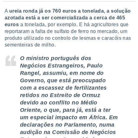
 para
A
ureia ronda já os 760 euros a tonelada, a solução
a, utilizar
azotada está a ser comercializada a cerca de 465
selecionar
euros
a tonelada, por exemplo. E há agricultores que
reportaram a falta de sulfato de ferro no mercado, um
a, criar
produto utilizado no controlo de lesmas e caracóis nas
personalizar
sementeiras de milho.
tilizar
selecionar
O ministro português dos
dos, medir
Negócios Estrangeiros, Paulo
nho da
Rangel, assumiu, em nome do
, medir o
Governo, que está preocupado
o dos
com a escassez de fertilizantes
r os
retidos no Estreito de Ormuz
ravés de
devido ao conflito no Médio
s ou
s de dados
Oriente, o que, para já, está a ter
es fontes,
um especial impacto em África. Em
 e melhorar
declarações no Parlamento, numa
ilizar dados
audição na Comissão de Negócios
ara