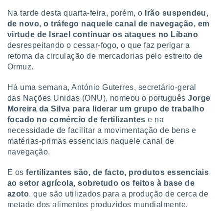
tar a
de cookies,
Na tarde desta quarta-feira, porém, o
Irão suspendeu,
uar a
de novo, o tráfego naquele canal de navegação, em
osso site
virtude de Israel continuar os ataques no Líbano
este caso,
desrespeitando o cessar-fogo, o que faz perigar a
lo de que
retoma da circulação de mercadorias pelo estreito de
talaremos
Ormuz.
s para
a navegação
Há uma semana, António Guterres, secretário-geral
, mas não
das Nações Unidas (ONU), nomeou o português
Jorge
s cookies
Moreira da Silva para liderar um grupo de trabalho
ar o
focado no comércio de fertilizantes
e na
nto ou
necessidade de facilitar a movimentação de bens e
ntar
matérias-primas essenciais naquele canal de
 ou
navegação.
dos,
ssa
E os
fertilizantes são, de facto, produtos essenciais
ublicidade
ao setor agrícola, sobretudo os feitos à base de
azoto
, que são utilizados para a produção de cerca de
ada. Pode
metade dos alimentos produzidos mundialmente.
nstalação de
ceder ao