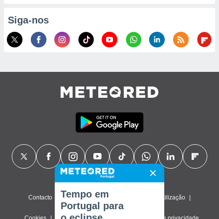
Siga-nos
Tempo em
Contacto
Sobre nós
FAQ
Termos de utilização
Portugal para
o eclipse
Cookies
Política de privacidade
Definições de privacidade