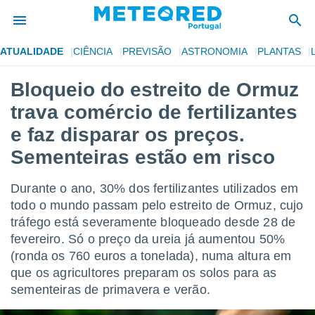
ATUALIDADE
CIÊNCIA
PREVISÃO
ASTRONOMIA
PLANTAS
de
Bloqueio do estreito de Ormuz
 da
trava comércio de fertilizantes
empo.pt) foi
or
e faz disparar os preços.
is para
Sementeiras estão em risco
e as
 fornecidas
 qualidade.
Durante o ano, 30% dos fertilizantes utilizados em
r a este
todo o mundo passam pelo estreito de Ormuz, cujo
s das
opções:
tráfego está severamente bloqueado desde 28 de
fevereiro. Só o preço da ureia já aumentou 50%
ookies e
(ronda os 760 euros a tonelada), numa altura em
 forma
que os agricultores preparam os solos para as
sementeiras de primavera e verão.
e digital
da,