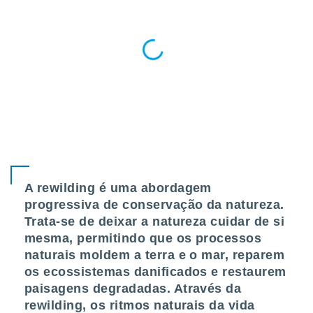
ite através
atura,
 botão
nto, nós e
arceiros
cookies,
ores únicos
ias
s para
 aceder e
dados
A rewilding é uma abordagem
ais como a
progressiva de conservação da natureza.
 este sitio
eços IP e
Trata-se de deixar a natureza cuidar de si
ores de
mesma, permitindo que os processos
possível
naturais moldem a terra e o mar, reparem
es possam
os ecossistemas danificados e restaurem
os seus
paisagens degradadas. Através da
oais com
rewilding, os ritmos naturais da vida
nteresse