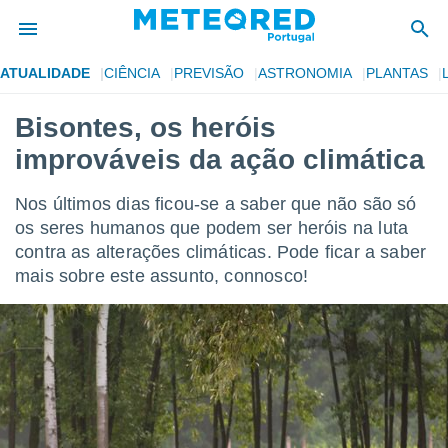
ATUALIDADE
CIÊNCIA
PREVISÃO
ASTRONOMIA
PLANTAS
de
Bisontes, os heróis
 da
improváveis da ação climática
empo.pt) foi
or
is para
Nos últimos dias ficou-se a saber que não são só
e as
os seres humanos que podem ser heróis na luta
 fornecidas
contra as alterações climáticas. Pode ficar a saber
 qualidade.
r a este
mais sobre este assunto, connosco!
s das
opções:
ookies e
 forma
e digital
da,