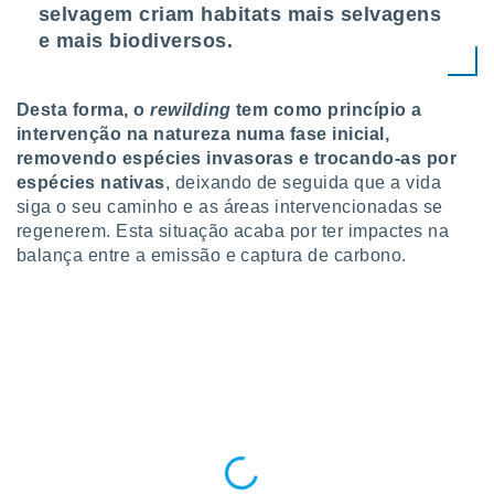
selvagem criam habitats mais selvagens
o qual se
ara tal,
e mais biodiversos.
 o seu
to ou opor-
essamento
Desta forma, o
rewilding
tem como princípio a
m qualquer
intervenção na natureza numa fase inicial,
ando em “
removendo espécies invasoras e trocando-as por
 ou na
espécies nativas
, deixando de seguida que a vida
 Cookies
siga o seu caminho e as áreas intervencionadas se
te.
regenerem. Esta situação acaba por ter impactes na
balança entre a emissão e captura de carbono.
 nossos
s o
o de
e/ou aceder
ões num
utilizar
ados para
publicidade,