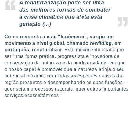
tar a
A renaturalização pode ser uma
de cookies,
das melhores formas de combater
uar a
a crise climática que afeta esta
osso site
geração (...)
este caso,
lo de que
talaremos
Como resposta a este “fenómeno”, surgiu um
movimento a nível global, chamado
rewilding
, em
s para
português, renaturalizar
. Este movimento acaba por
a navegação
ser “uma forma prática, progressista e inovadora de
, mas não
conservação da natureza e da biodiversidade, em que
s cookies
o nosso papel é promover que a natureza atinja o seu
ar o
nto ou
potencial máximo, com todas as espécies nativas da
ntar
região presentes e desempenhando as suas funções –
 ou
quer sejam processos naturais, quer outros importantes
serviços ecossistémicos”.
dos,
ssa
ublicidade
ada. Pode
nstalação de
ceder ao