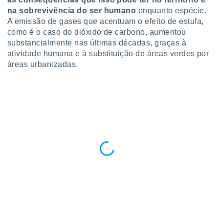
para lhe
na sobrevivência do ser humano
enquanto espécie.
licidade e
A emissão de gases que acentuam o efeito de estufa,
ados com
como é o caso do dióxido de carbono, aumentou
esmo. Pode
substancialmente nas últimas décadas, graças à
ais
atividade humana e à substituição de áreas verdes por
s na nossa
áreas urbanizadas.
 Cookies
e
u
nto a
omento,
 botão
de cookies
na parte
nossa
.
IVAMENTE,
as
tes a