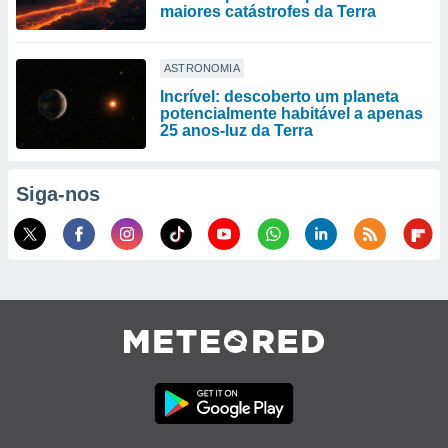
maiores catástrofes da Terra
ASTRONOMIA
Incrível: descoberto um planeta
potencialmente habitável a apenas
25 anos-luz da Terra
Siga-nos