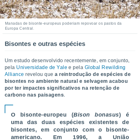
conteúdos.
ção
Manadas de bisonte-europeus poderiam repovoar os pastos da
ão através
Europa Central.
de
,
Bisontes e outras espécies
 e
dos,
Um estudo desenvolvido recentemente, em conjunto,
publicidade
pela
Universidade de Yale
e pela
Global Rewilding
s, estudos
Alliance
revelou que
a reintrodução de espécies de
a e
bisontes no ambiente natural e selvagem acabou
mento de
por ter impactes significativos na retenção de
carbono nas paisagens
.
ossos 1199
eiros
O bisonte-europeu (
Bison bonasus
) é
uma das duas espécies existentes de
bisontes, em conjunto com o bisonte-
americano. Em 1996, a União