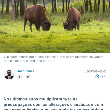
m
 recolhidas
cookies ou
, permite-
ar a nossa
ara
ACEITAR
 fornecer-
E
os de alta
CONTINUAR
sem
sto.
CONFIGURAÇÕES
o botão
O bisonte americano é uma espécie que vive em ambiente selvagem,
ontinuar",
nas pastagens da América do Norte.
r ao
itando a
João Tomás
18/05/2024 06:00
de todos os
4 min
óprios ou
parceiros,
rmitem
lisar o
nto no
Nos últimos anos multiplicaram-se as
em como
preocupações com as alterações climáticas e com
 um perfil
as consequências que isso pode ter no território e