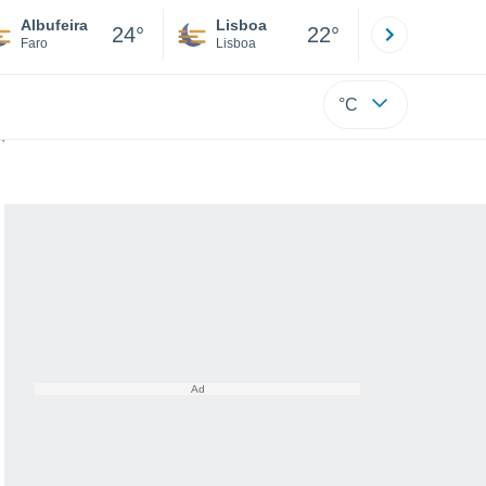
Albufeira
Lisboa
Porto
24°
22°
Faro
Lisboa
Porto
°C
es