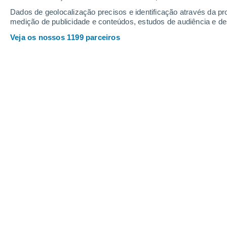
Dados de geolocalização precisos e identificação através da pr
medição de publicidade e conteúdos, estudos de audiência e d
Veja os nossos 1199 parceiros
Na década de 60, o astrónomo Nikolai Kardashev propôs u
Roberta Duarte
14/05/202
Meteored Brasil
A escala ficou conhecida como esca
astrónomo e divulgador científico 
Kardashev era a a quantidade de energ
Segundo Carl Sagan, com base na es