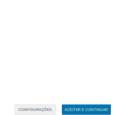
trela.
simples e seria impossível para a
as formas mais conhecidas das esferas
 em torno da estrela ou através de
rgia da estrela.
ão do tipo II
S, as esferas de Dyson poderiam emitir
m.
A ideia é que elas emitiriam em
 uma radiação diferente da estrela que
 encontrar esferas de Dyson ao observar
CONFIGURAÇÕES
ACEITAR E CONTINUAR