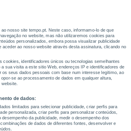
procurar sinais tecnológicos de
as em forma de uma estrutura chamada
r ao nosso site tempo.pt. Neste caso, informamo-lo de que
navegação no website, mas não utilizaremos cookies para
nteúdos personalizados, embora possa visualizar publicidade
e aceder ao nosso website através desta assinatura, clicando no
s cookies, identificadores únicos ou tecnologias semelhantes
 sua visita a este sitio Web, endereços IP e identificadores de
r os seus dados pessoais com base num interesse legítimo, ao
ou opor-se ao processamento de dados em qualquer altura,
 website.
mento de dados:
dos limitados para selecionar publicidade, criar perfis para
idade personalizada, criar perfis para personalizar conteúdos,
ir o desempenho da publicidade, medir o desempenho dos
 combinações de dados de diferentes fontes, desenvolver e
eúdos.