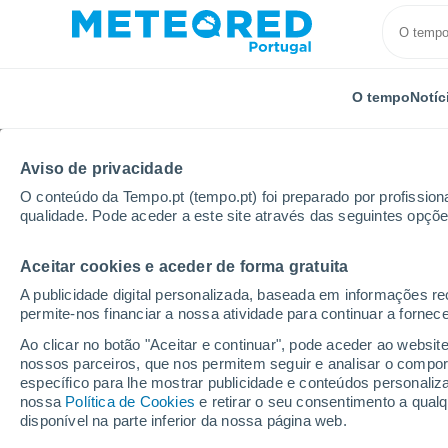
O tempo
Notíc
TODOS
ATUALIDADE
CIÊNCIA
PREVISÃO
ASTRO
Aviso de privacidade
O conteúdo da Tempo.pt (tempo.pt) foi preparado por profissiona
qualidade. Pode aceder a este site através das seguintes opçõe
Aceitar cookies e aceder de forma gratuita
A publicidade digital personalizada, baseada em informações r
permite-nos financiar a nossa atividade para continuar a fornec
Início
Notícias
Atualidade
Astrónomos procuram 
Ao clicar no botão "Aceitar e continuar", pode aceder ao websit
nossos parceiros, que nos permitem seguir e analisar o compo
específico para lhe mostrar publicidade e conteúdos persona
Astrónomos procuram 
nossa
Política de Cookies
e retirar o seu consentimento a qua
disponível na parte inferior da nossa página web.
de Dyson criadas por c