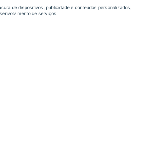
ocura de dispositivos, publicidade e conteúdos personalizados,
esenvolvimento de serviços.
ma escala que avaliava o nível tecnológico de uma civilização.
4 07:00
5 min
la de Kardashev e foi popularizada pelo
Carl Sagan
. A medida para classificação de
ia utilizada por uma civilização.
cala de Kardashev, a civilização na