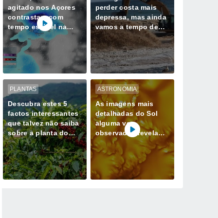
agitado nos Açores
perder costa mais
contrastam com
depressa, mas ainda
tempo estável na
vamos a tempo de
Madeira até quarta-
mudar esse destino
feira, 12 de agosto
PLANTAS
ASTRONOMIA
Descubra estes 5
As imagens mais
factos interessantes
detalhadas do Sol
que talvez não saiba
alguma vez
sobre a planta do
observadas revelam
café
redemoinhos de
energia magnética