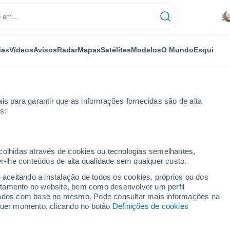
ias
Vídeos
Avisos
Radar
Mapas
Satélites
Modelos
O Mundo
Esqui
NOMIA
PLANTAS
LAZER
is para garantir que as informações fornecidas são de alta
s:
ecolhidas através de cookies ou tecnologias semelhantes,
er-lhe conteúdos de alta qualidade sem qualquer custo.
evidências de Esferas de Dyson criadas por civilizações extraterrestr
e aceitando a instalação de todos os cookies, próprios ou dos
rtamento no website, bem como desenvolver um perfil
lizados com base no mesmo. Pode consultar mais informações na
evidências de Esferas
lquer momento, clicando no botão
Definições de cookies
ivilizações