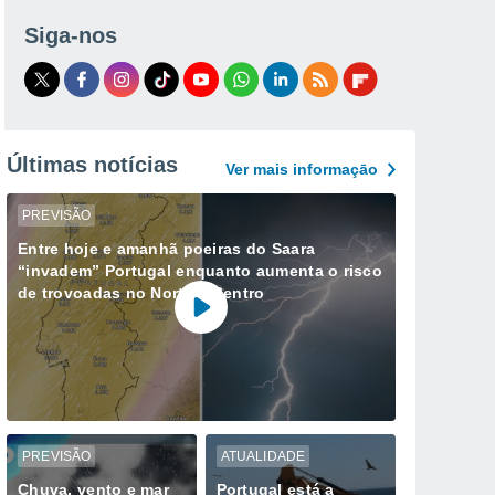
Siga-nos
Últimas notícias
Ver mais informaçāo
PREVISÃO
Entre hoje e amanhã poeiras do Saara
“invadem” Portugal enquanto aumenta o risco
de trovoadas no Norte e Centro
PREVISÃO
ATUALIDADE
Chuva, vento e mar
Portugal está a