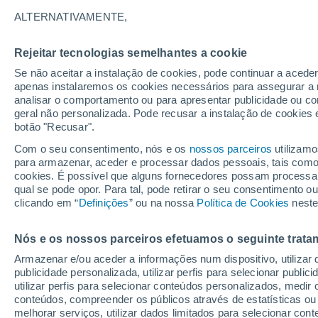
extraterrestres
ALTERNATIVAMENTE,
Projeto Hephaistos tem como objetivo 
Rejeitar tecnologias semelhantes a cookie
civilizações extraterrestres avançad
Se não aceitar a instalação de cookies, pode continuar a acede
apenas instalaremos os cookies necessários para assegurar a 
esfera de Dyson.
analisar o comportamento ou para apresentar publicidade ou co
geral não personalizada. Pode recusar a instalação de cookies 
botão "Recusar".
Com o seu consentimento, nós e os
nossos parceiros
utilizamo
para armazenar, aceder e processar dados pessoais, tais como a
cookies. É possível que alguns fornecedores possam processa
qual se pode opor. Para tal, pode retirar o seu consentimento 
clicando em “
Definições
” ou na nossa
Política de Cookies
neste
Nós e os nossos parceiros efetuamos o seguinte trata
Armazenar e/ou aceder a informações num dispositivo, utilizar da
publicidade personalizada, utilizar perfis para selecionar public
utilizar perfis para selecionar conteúdos personalizados, med
conteúdos, compreender os públicos através de estatísticas ou
melhorar serviços, utilizar dados limitados para selecionar cont