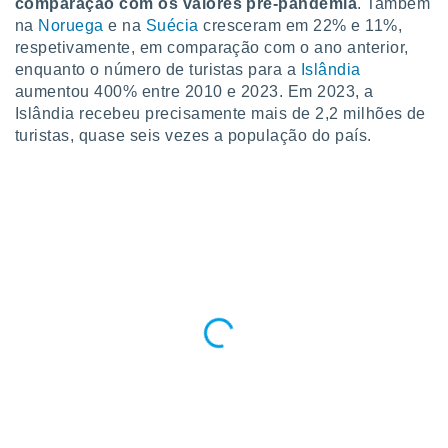
comparação com os valores pré-pandemia
. Também
o qual se
na
Noruega
e na
Suécia
cresceram em 22% e 11%,
ara tal,
respetivamente, em comparação com o ano anterior,
 o seu
enquanto o número de turistas para a
Islândia
to ou opor-
essamento
aumentou 400% entre 2010 e 2023. Em 2023, a
m qualquer
Islândia recebeu precisamente mais de 2,2 milhões de
ando em “
turistas, quase seis vezes a população do país.
 ou na
 Cookies
te.
 nossos
s o
o de
e/ou aceder
ões num
utilizar
ados para
publicidade,