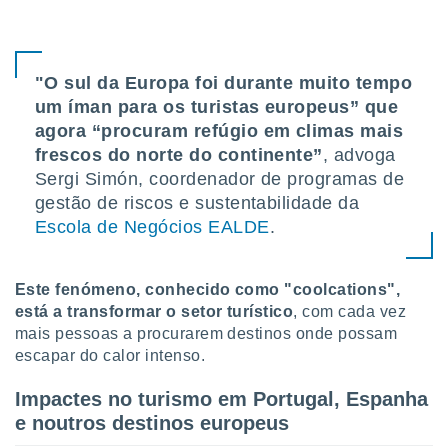
 para
a, utilizar
selecionar
"O sul da Europa foi durante muito tempo
um íman para os turistas europeus” que
a, criar
personalizar
agora “procuram refúgio em climas mais
tilizar
frescos do norte do continente”
, advoga
selecionar
Sergi Simón, coordenador de programas de
gestão de riscos e sustentabilidade da
dos, medir
nho da
Escola de Negócios EALDE
.
, medir o
o dos
Este fenómeno, conhecido como "coolcations",
r os
está a transformar o setor turístico
, com cada vez
ravés de
mais pessoas a procurarem destinos onde possam
s ou
s de dados
escapar do calor intenso.
es fontes,
 e melhorar
Impactes no turismo em Portugal, Espanha
ilizar dados
e noutros destinos europeus
ara