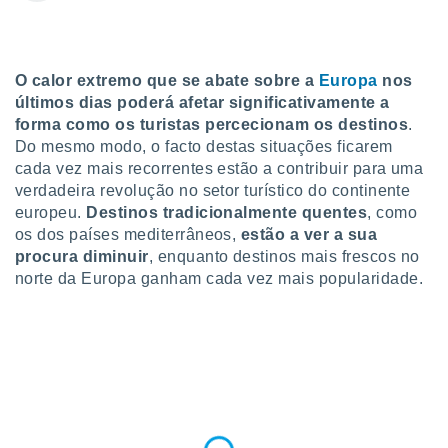
para lhe
licidade e
ados com
O calor extremo que se abate sobre a
Europa
nos
esmo. Pode
ais
últimos dias poderá afetar significativamente a
s na nossa
forma como os turistas percecionam os destinos
.
 Cookies
e
Do mesmo modo, o facto destas situações ficarem
u
cada vez mais recorrentes estão a contribuir para uma
nto a
verdadeira revolução no setor turístico do continente
omento,
europeu.
Destinos tradicionalmente quentes
, como
 botão
os dos países mediterrâneos,
estão a ver a sua
de cookies
na parte
procura diminuir
, enquanto destinos mais frescos no
nossa
norte da Europa ganham cada vez mais popularidade.
.
IVAMENTE,
as
tes a