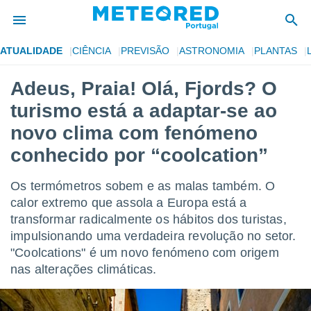
ATUALIDADE
CIÊNCIA
PREVISÃO
ASTRONOMIA
PLANTAS
de
Adeus, Praia! Olá, Fjords? O
 da
turismo está a adaptar-se ao
empo.pt) foi
or
novo clima com fenómeno
is para
conhecido por “coolcation”
e as
 fornecidas
 qualidade.
Os termómetros sobem e as malas também. O
r a este
calor extremo que assola a Europa está a
s das
opções:
transformar radicalmente os hábitos dos turistas,
impulsionando uma verdadeira revolução no setor.
ookies e
"Coolcations" é um novo fenómeno com origem
 forma
nas alterações climáticas.
e digital
da,