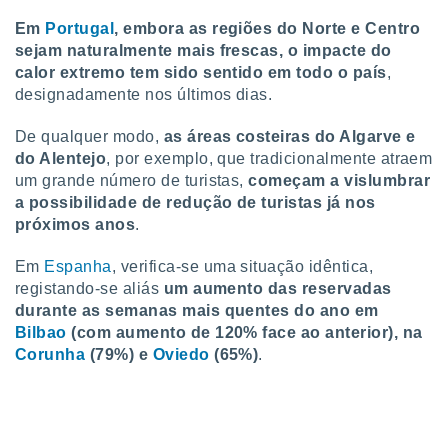
conteúdos.
Em
Portugal
, embora as regiões do Norte e Centro
sejam naturalmente mais frescas, o impacte do
ção
calor extremo tem sido sentido em todo o país
,
ão através
designadamente nos últimos dias.
de
,
De qualquer modo,
as áreas costeiras do Algarve e
 e
do Alentejo
, por exemplo, que tradicionalmente atraem
um grande número de turistas,
começam a vislumbrar
dos,
a possibilidade de redução de turistas já nos
publicidade
s, estudos
próximos anos
.
a e
mento de
Em
Espanha
, verifica-se uma situação idêntica,
registando-se aliás
um aumento das reservadas
durante as semanas mais quentes do ano em
ossos 1199
eiros
Bilbao
(com aumento de 120% face ao anterior), na
Corunha
(79%) e
Oviedo
(65%)
.