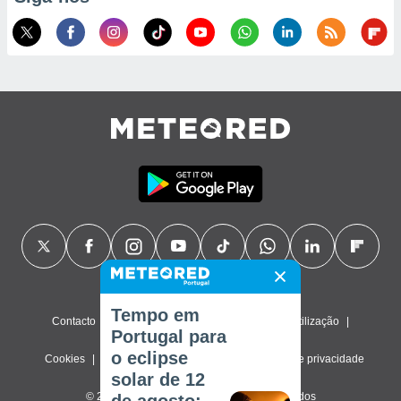
Tempo em
Contacto
Sobre nós
FAQ
Termos de utilização
Portugal para
o eclipse
Cookies
Política de privacidade
Definições de privacidade
solar de 12
© 2026 Meteored. Todos os direitos reservados