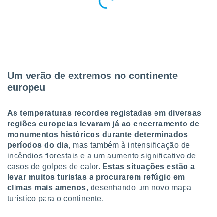
tar a
de cookies,
uar a
osso site
este caso,
lo de que
talaremos
Um verão de extremos no continente
s para
a navegação
europeu
, mas não
s cookies
As temperaturas recordes registadas em diversas
ar o
nto ou
regiões europeias levaram já ao encerramento de
ntar
monumentos históricos durante determinados
 ou
períodos do dia
, mas também à intensificação de
incêndios florestais e a um aumento significativo de
dos,
casos de golpes de calor.
Estas situações estão a
ssa
levar
muitos turistas a procurarem refúgio em
ublicidade
climas mais amenos
, desenhando um novo mapa
ada. Pode
turístico para o continente.
nstalação de
ceder ao