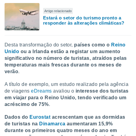
ite através
atura,
Artigo relacionado
 botão
Estará o setor do turismo pronto a
responder às alterações climáticas?
nto, nós e
arceiros
Desta transformação do setor,
países como o
Reino
cookies,
Unido
ou a Irlanda estão a registar um aumento
ores únicos
significativo no número de turistas, atraídos pelas
ias
temperaturas mais frescas durante os meses de
s para
 aceder e
verão
.
dados
ais como a
A título de exemplo, um estudo realizado pela agência
 este sitio
de viagens
eDreams
avaliou o
interesse dos turistas
eços IP e
em viajar para o Reino Unido, tendo verificado um
ores de
acréscimo de 75%
.
possível
Dados do
Eurostat
acrescentam que as dormidas
es possam
os seus
de turistas na
Dinamarca
aumentaram 15,9%
oais com
durante os primeiros quatro meses do ano em
nteresse