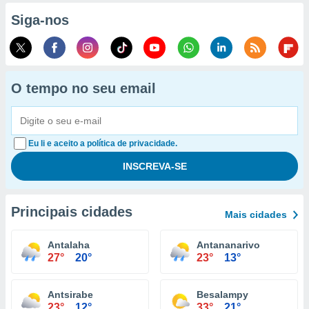
Siga-nos
O tempo no seu email
Eu li e aceito a política de privacidade.
Principais cidades
Mais cidades
Antalaha
Antananarivo
27°
20°
23°
13°
Antsirabe
Besalampy
23°
12°
33°
21°