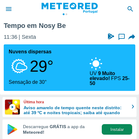
Tempo em Nosy Be
de
11:36
Sexta
...
 da
empo.pt) foi
Nuvens dispersas
or
29°
is para
e as
 fornecidas
UV
9 Muito
elevado!
FPS
25-
 qualidade.
Sensação de 30°
50
r a este
s das
opções:
Última hora
Aviso amarelo de tempo quente neste distrito:
ookies e
até 39 ºC e noites tropicais; saiba até quando
 forma
Descarregue
GRÁTIS
a app da
e digital
Instalar
Meteored!
da,