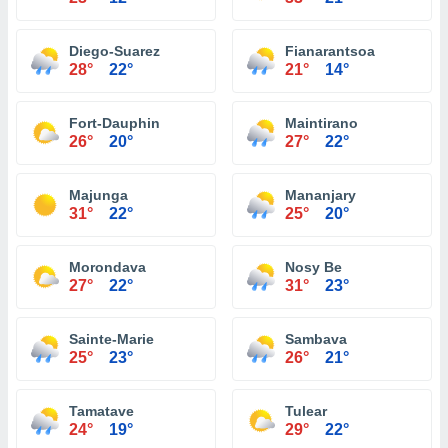
Diego-Suarez
Fianarantsoa
28°
22°
21°
14°
Fort-Dauphin
Maintirano
26°
20°
27°
22°
Majunga
Mananjary
31°
22°
25°
20°
Morondava
Nosy Be
27°
22°
31°
23°
Sainte-Marie
Sambava
25°
23°
26°
21°
Tamatave
Tulear
24°
19°
29°
22°