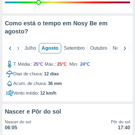
conteúdos.
ção
Como está o tempo em Nosy Be em
ão através
agosto
?
de
,
 e
o
Junho
Julho
Agosto
Setembro
Outubro
Novembro
dos,
publicidade
T. Média :
25°C
Máx.:
25°C
Min:
24°C
s, estudos
a e
Dias de chuva:
12
dias
mento de
Acum. de chuva:
36 mm
Vento médio:
12 km/h
ossos 1199
eiros
Nascer e Pôr do sol
Nascer do sol
Pôr do sol
06:05
17:40