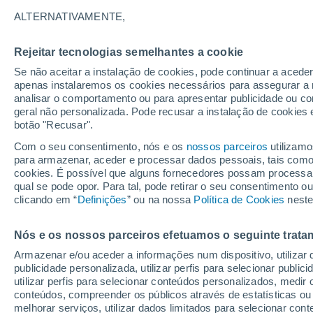
26°
ALTERNATIVAMENTE,
Rejeitar tecnologias semelhantes a cookie
Lua mingu
Se não aceitar a instalação de cookies, pode continuar a acede
Iluminada
Sensação de 29°
apenas instalaremos os cookies necessários para assegurar a 
analisar o comportamento ou para apresentar publicidade ou co
geral não personalizada. Pode recusar a instalação de cookies 
botão "Recusar".
Última hora
Aviso amarelo de tempo quente neste distrito:
Com o seu consentimento, nós e os
nossos parceiros
utilizamo
39 ºC e noites tropicais; saiba até quando
para armazenar, aceder e processar dados pessoais, tais como a
cookies. É possível que alguns fornecedores possam processa
O Tempo 1 - 7 Dias
Atualidade
Mapas de chuva
R
qual se pode opor. Para tal, pode retirar o seu consentimento 
clicando em “
Definições
” ou na nossa
Política de Cookies
neste
Nós e os nossos parceiros efetuamos o seguinte trata
Amanhã
Domingo
S
Hoje
Armazenar e/ou aceder a informações num dispositivo, utilizar da
8 Ago.
9 Ago.
7 Ago.
publicidade personalizada, utilizar perfis para selecionar public
utilizar perfis para selecionar conteúdos personalizados, med
conteúdos, compreender os públicos através de estatísticas ou
melhorar serviços, utilizar dados limitados para selecionar cont
50%
70%