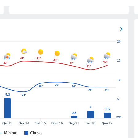
20
34°
33°
33°
15
32°
32°
32°
31°
10
27°
26°
26°
25°
25°
5.3
24°
5
2
1.5
0.6
mm
Qui
13
Sex
14
Sáb
15
Dom
16
Seg
17
Ter
18
Qua
19
Mínima
Chuva