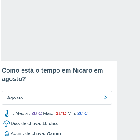
Como está o tempo em Nicaro em
agosto
?
Agosto
T. Média :
28°C
Máx.:
31°C
Min:
26°C
Dias de chuva:
18
dias
Acum. de chuva:
75 mm