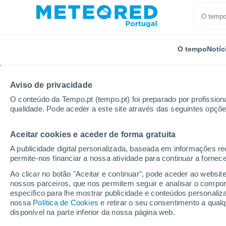
O tempo
Notíc
Aviso de privacidade
O conteúdo da Tempo.pt (tempo.pt) foi preparado por profissiona
qualidade. Pode aceder a este site através das seguintes opçõe
Aceitar cookies e aceder de forma gratuita
Início
Cuba
Província de Holguín
Nicaro
A publicidade digital personalizada, baseada em informações r
permite-nos financiar a nossa atividade para continuar a fornec
Tempo em Nicaro
Ao clicar no botão "Aceitar e continuar", pode aceder ao websit
nossos parceiros, que nos permitem seguir e analisar o compo
08:18
Sexta
específico para lhe mostrar publicidade e conteúdos persona
nossa
Política de Cookies
e retirar o seu consentimento a qua
disponível na parte inferior da nossa página web.
Nuvens dispersas