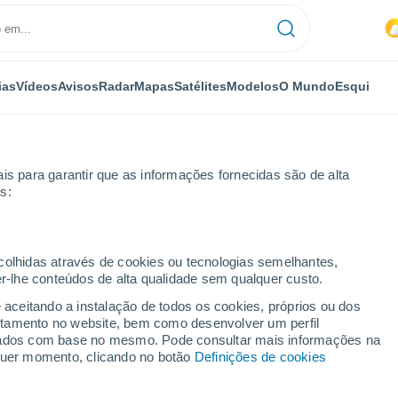
ias
Vídeos
Avisos
Radar
Mapas
Satélites
Modelos
O Mundo
Esqui
is para garantir que as informações fornecidas são de alta
s:
ecolhidas através de cookies ou tecnologias semelhantes,
er-lhe conteúdos de alta qualidade sem qualquer custo.
e aceitando a instalação de todos os cookies, próprios ou dos
rtamento no website, bem como desenvolver um perfil
...
lizados com base no mesmo. Pode consultar mais informações na
lquer momento, clicando no botão
Definições de cookies
Por horas
Calor húmido sufocante nas
próximas horas