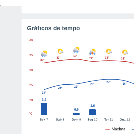
Gráficos de tempo
40
35
34°
33°
33°
33°
33°
32°
30
27°
26°
26°
25
25°
25°
23°
3.2
20
1.6
0.6
°C
Sex
7
Sáb
8
Dom
9
Seg
10
Ter
11
Qua
12
Máxima