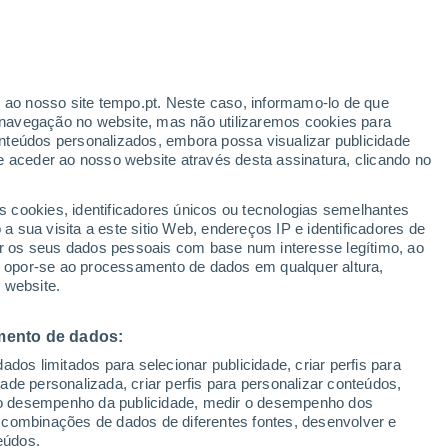
ante
r ao nosso site tempo.pt. Neste caso, informamo-lo de que
:
32%
navegação no website, mas não utilizaremos cookies para
nteúdos personalizados, embora possa visualizar publicidade
e aceder ao nosso website através desta assinatura, clicando no
 até
s cookies, identificadores únicos ou tecnologias semelhantes
 sua visita a este sitio Web, endereços IP e identificadores de
r os seus dados pessoais com base num interesse legítimo, ao
adar de Chuva
Satélites
Modelos
ou opor-se ao processamento de dados em qualquer altura,
 website.
mento de dados:
egunda
Terça
Quarta
Quinta
dos limitados para selecionar publicidade, criar perfis para
10 Ago.
11 Ago.
12 Ago.
13 Ago.
idade personalizada, criar perfis para personalizar conteúdos,
ir o desempenho da publicidade, medir o desempenho dos
 combinações de dados de diferentes fontes, desenvolver e
eúdos.
70%
80%