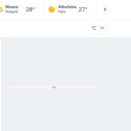
Nicaro
Albufeira
Lisboa
28°
27°
Holguín
Faro
Lisboa
°C