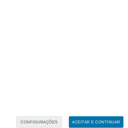
Calendário Lunar
Seg
Ter
Qua
Qui
Sex
Sáb
Domo
7
8
9
10
11
12
13
14
15
16
17
18
19
20
CONFIGURAÇÕES
ACEITAR E CONTINUAR