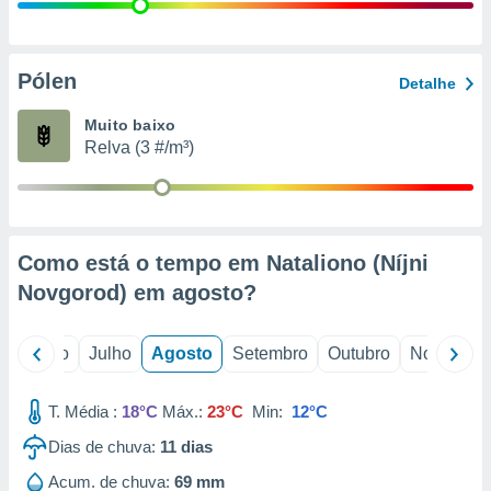
conteúdos.
ção
Pólen
Detalhe
ão através
de
Muito baixo
,
Relva (3 #/m³)
 e
dos,
publicidade
s, estudos
Como está o tempo em Nataliono (Níjni
a e
mento de
Novgorod) em
agosto
?
ossos 1199
o
Junho
Julho
Agosto
Setembro
Outubro
Novembro
eiros
T. Média :
18°C
Máx.:
23°C
Min:
12°C
Dias de chuva:
11
dias
Acum. de chuva:
69 mm