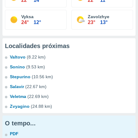
22°
14°
22°
11°
Vyksa
Zavolzhye
24°
12°
23°
13°
Localidades próximas
Valtovo
(8.22 km)
Sonino
(9.53 km)
Stepurino
(10.56 km)
Salavir
(22.67 km)
Veletma
(22.69 km)
Zvyagino
(24.88 km)
O tempo...
PDF