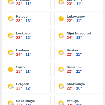
24°
11°
23°
11°
Kstovo
Lukoyanov
23°
13°
22°
11°
Lyskovo
Níjni Novgorod
23°
12°
24°
13°
Pavlovo
Rustay
24°
11°
22°
11°
Sarov
Semenov
23°
11°
22°
11°
Sergach
Shakhunya
23°
12°
22°
10°
Sokolskoye
Vetluga