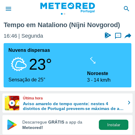
Tempo em Nataliono (Níjni Novgorod)
de
16:46
Segunda
...
 da
empo.pt) foi
Nuvens dispersas
or
23°
is para
e as
 fornecidas
Noroeste
 qualidade.
Sensação de 25°
3
14 km/h
r a este
s das
opções:
Última hora
Aviso amarelo de tempo quente: nestes 4
ookies e
distritos de Portugal preveem-se máximas de até
 forma
40 ºC
Descarregue
GRÁTIS
a app da
Instalar
e digital
Meteored!
da,