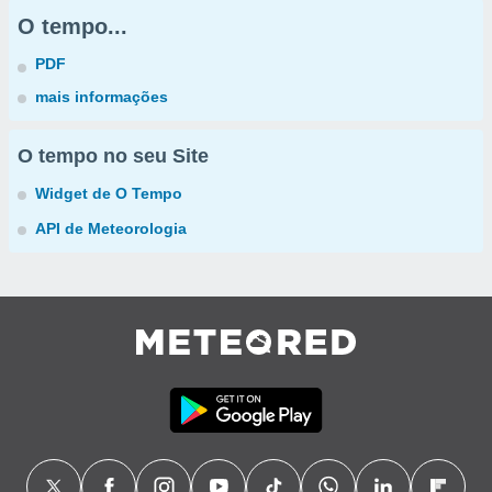
O tempo...
PDF
mais informações
O tempo no seu Site
Widget de O Tempo
API de Meteorologia