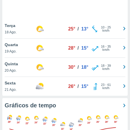
ite através
atura,
 botão
Terça
10
-
25
25°
/
13°
km/h
18 Ago.
nto, nós e
arceiros
Quarta
cookies,
16
-
35
28°
/
15°
km/h
19 Ago.
ores únicos
ias
s para
Quinta
18
-
39
30°
/
18°
 aceder e
km/h
20 Ago.
dados
ais como a
Sexta
 este sitio
23
-
61
26°
/
15°
km/h
21 Ago.
eços IP e
ores de
possível
Gráficos de tempo
es possam
os seus
28°
25°
28°
30°
oais com
24°
24°
24°
23°
22°
20°
20°
nteresse
15°
14°