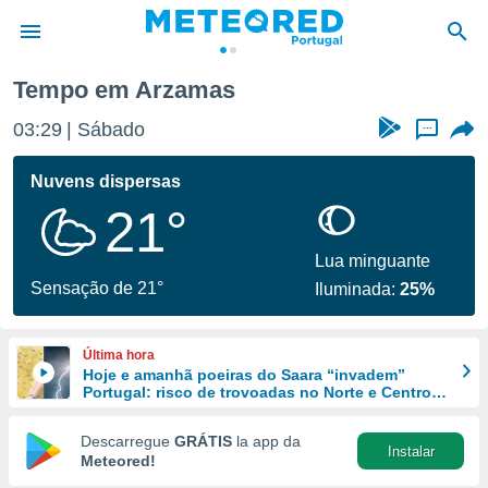
Tempo em Arzamas
de
03:29
Sábado
...
 da
empo.pt) foi
Nuvens dispersas
or
21°
is para
e as
 fornecidas
Lua minguante
 qualidade.
Sensação de 21°
Iluminada:
25%
r a este
s das
opções:
Última hora
Hoje e amanhã poeiras do Saara “invadem”
ookies e
Portugal: risco de trovoadas no Norte e Centro
 forma
aumenta
Descarregue
GRÁTIS
la app da
Instalar
e digital
Meteored!
da,