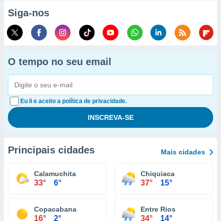
Siga-nos
O tempo no seu email
Eu li e aceito a política de privacidade.
Principais cidades
Mais cidades
Calamuchita
Chiquiaca
33°
6°
37°
15°
Copacabana
Entre Rios
16°
2°
34°
14°