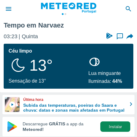
Tempo em Narvaez
de
03:23
Quinta
...
 da
empo.pt) foi
Céu limpo
or
13°
is para
e as
 fornecidas
Lua minguante
 qualidade.
Sensação de 13°
Iluminada:
44%
r a este
s das
opções:
Última hora
Subida das temperaturas, poeiras do Saara e
ookies e
chuva: datas e zonas mais afetadas em Portugal
 forma
Descarregue
GRÁTIS
a app da
Instalar
e digital
Meteored!
da,