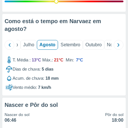
conteúdos.
ção
Como está o tempo em Narvaez em
ão através
agosto
?
de
,
 e
o
Junho
Julho
Agosto
Setembro
Outubro
Novembro
dos,
publicidade
T. Média :
13°C
Máx.:
21°C
Min:
7°C
s, estudos
Dias de chuva:
5
dias
a e
mento de
Acum. de chuva:
18 mm
Vento médio:
7 km/h
ossos 1199
eiros
Nascer e Pôr do sol
Nascer do sol
Pôr do sol
06:46
18:00