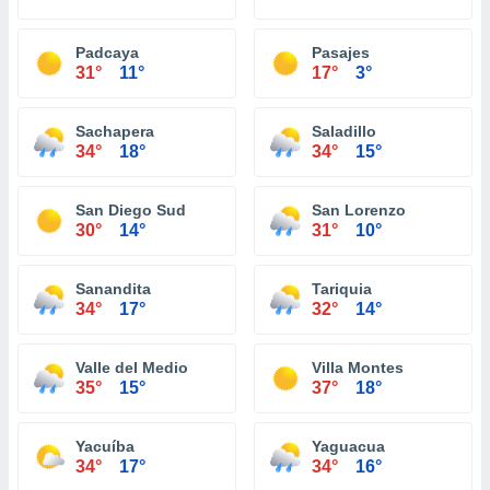
Padcaya
Pasajes
31°
11°
17°
3°
Sachapera
Saladillo
34°
18°
34°
15°
San Diego Sud
San Lorenzo
30°
14°
31°
10°
Sanandita
Tariquia
34°
17°
32°
14°
Valle del Medio
Villa Montes
35°
15°
37°
18°
Yacuíba
Yaguacua
34°
17°
34°
16°