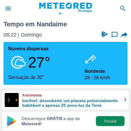
Tempo em Nandaime
de
08:22
Domingo
...
 da
empo.pt) foi
Nuvens dispersas
or
27°
is para
e as
 fornecidas
Nordeste
 qualidade.
Sensação de 30°
28
58 km/h
r a este
s das
opções:
Astronomia
Incrível: descoberto um planeta potencialmente
ookies e
habitável a apenas 25 anos-luz da Terra
 forma
Descarregue
GRÁTIS
a app da
Instalar
e digital
Meteored!
da,