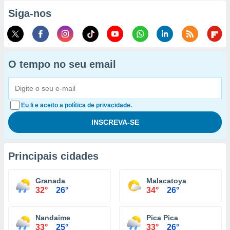
Siga-nos
O tempo no seu email
Eu li e aceito a política de privacidade.
Principais cidades
Granada
Malacatoya
32°
26°
34°
26°
Nandaime
Pica Pica
33°
25°
33°
26°