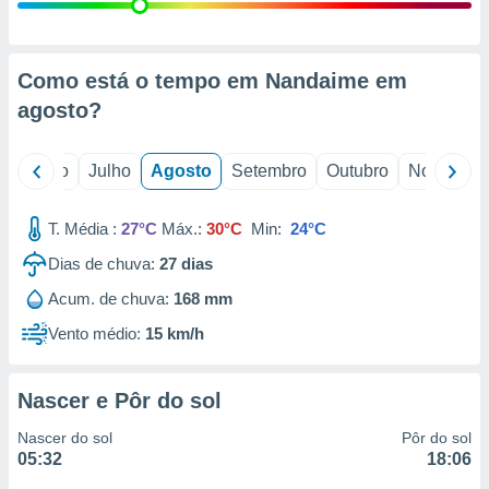
conteúdos.
ção
Como está o tempo em Nandaime em
ão através
agosto
?
de
,
 e
o
Junho
Julho
Agosto
Setembro
Outubro
Novembro
dos,
publicidade
T. Média :
27°C
Máx.:
30°C
Min:
24°C
s, estudos
Dias de chuva:
27
dias
a e
mento de
Acum. de chuva:
168 mm
Vento médio:
15 km/h
ossos 1199
eiros
Nascer e Pôr do sol
Nascer do sol
Pôr do sol
05:32
18:06