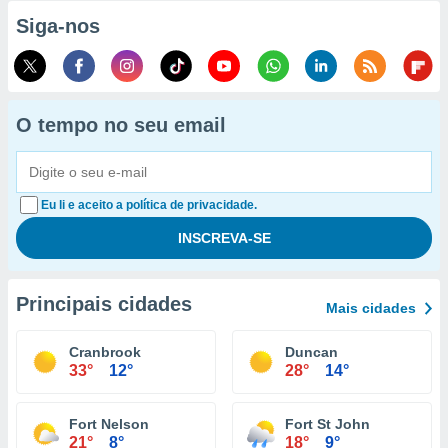
Siga-nos
O tempo no seu email
Eu li e aceito a política de privacidade.
Principais cidades
Mais cidades
Cranbrook
Duncan
33°
12°
28°
14°
Fort Nelson
Fort St John
21°
8°
18°
9°