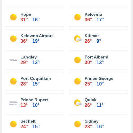
Hope
Kelowna
31°
16°
36°
17°
Kelowna Airport
Kitimat
36°
19°
26°
9°
Langley
Port Alberni
29°
13°
30°
13°
Port Coquitlam
Prince George
28°
15°
25°
10°
Prince Rupert
Quick
13°
10°
26°
11°
Sechelt
Sidney
24°
15°
23°
16°