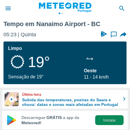
Tempo em Nanaimo Airport - BC
de
05:23
Quinta
...
 da
empo.pt) foi
Limpo
or
19°
is para
e as
 fornecidas
Oeste
 qualidade.
Sensação de 19°
11
14 km/h
r a este
s das
opções:
Última hora
Subida das temperaturas, poeiras do Saara e
ookies e
chuva: datas e zonas mais afetadas em Portugal
 forma
Descarregue
GRÁTIS
a app da
Instalar
e digital
Meteored!
da,