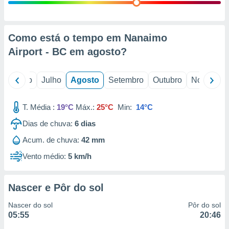
conteúdos.
ção
Como está o tempo em Nanaimo
ão através
Airport - BC em
agosto
?
de
,
 e
o
Junho
Julho
Agosto
Setembro
Outubro
Novembro
dos,
publicidade
T. Média :
19°C
Máx.:
25°C
Min:
14°C
s, estudos
Dias de chuva:
6
dias
a e
mento de
Acum. de chuva:
42 mm
Vento médio:
5 km/h
ossos 1199
eiros
Nascer e Pôr do sol
Nascer do sol
Pôr do sol
05:55
20:46