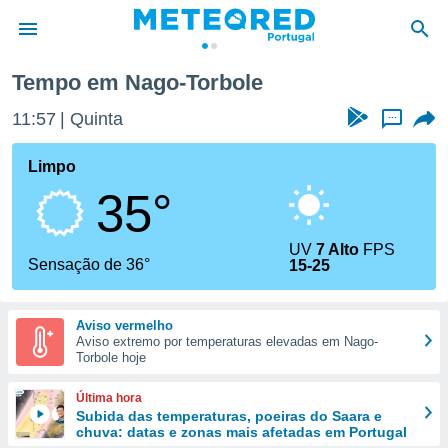
Tempo em Nago-Torbole
de
11:57
Quinta
...
 da
empo.pt) foi
Limpo
or
35°
is para
e as
 fornecidas
UV
7 Alto
FPS
 qualidade.
Sensação de 36°
15-25
r a este
s das
opções:
Aviso vermelho
Aviso extremo por temperaturas elevadas em Nago-
ookies e
Torbole hoje
 forma
Última hora
e digital
Subida das temperaturas, poeiras do Saara e
chuva: datas e zonas mais afetadas em Portugal
da,