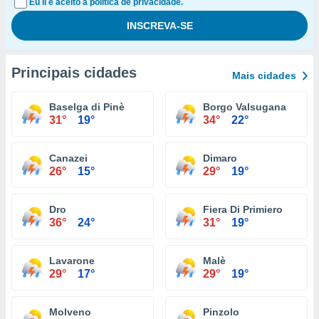
Eu li e aceito a política de privacidade.
Principais cidades
Mais cidades
Baselga di Pinè
Borgo Valsugana
31°
19°
34°
22°
Canazei
Dimaro
26°
15°
29°
19°
Dro
Fiera Di Primiero
36°
24°
31°
19°
Lavarone
Malè
29°
17°
29°
19°
Molveno
Pinzolo