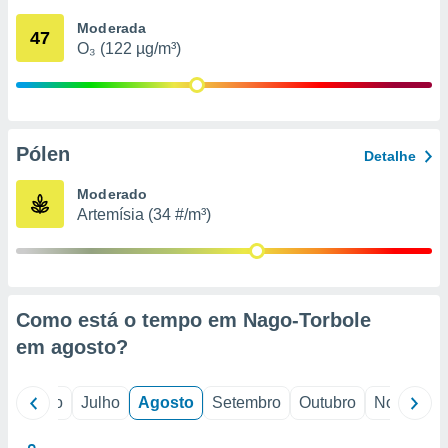
conteúdos.
Moderada
47
O₃ (122 µg/m³)
ção
ão através
de
,
 e
Pólen
Detalhe
dos,
Moderado
publicidade
Artemísia (34 #/m³)
s, estudos
a e
mento de
ossos 1199
Como está o tempo em Nago-Torbole
eiros
em
agosto
?
o
Junho
Julho
Agosto
Setembro
Outubro
Novembro