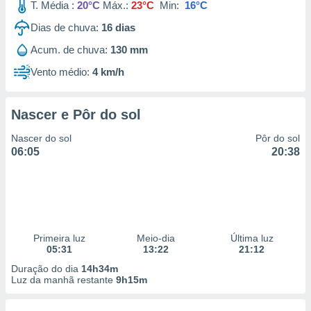
T. Média :
20°C
Máx.:
23°C
Min:
16°C
Dias de chuva:
16
dias
Acum. de chuva:
130 mm
Vento médio:
4 km/h
Nascer e Pôr do sol
Nascer do sol
Pôr do sol
06:05
20:38
Primeira luz
Meio-dia
Última luz
05:31
13:22
21:12
Duração do dia
14h34m
Luz da manhã restante
9h15m