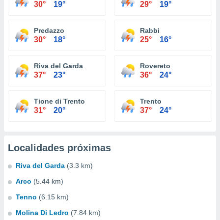
30°
19°
29°
19°
Predazzo
Rabbi
30°
18°
25°
16°
Riva del Garda
Rovereto
37°
23°
36°
24°
Tione di Trento
Trento
31°
20°
37°
24°
Localidades próximas
Riva del Garda
(3.3 km)
Arco
(5.44 km)
Tenno
(6.15 km)
Molina Di Ledro
(7.84 km)