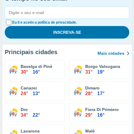
Eu li e aceito a política de privacidade.
Principais cidades
Mais cidades
Baselga di Pinè
Borgo Valsugana
30°
16°
31°
19°
Canazei
Dimaro
24°
13°
28°
17°
Dro
Fiera Di Primiero
34°
22°
29°
16°
Lavarone
Malè