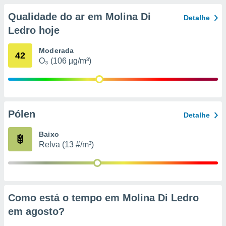
conteúdos.
Qualidade do ar em Molina Di
Detalhe
ção
Ledro hoje
ão através
Moderada
42
de
O₃ (106 µg/m³)
,
 e
dos,
publicidade
s, estudos
Pólen
Detalhe
a e
mento de
Baixo
Relva (13 #/m³)
ossos 1199
eiros
Como está o tempo em Molina Di Ledro
em
agosto
?