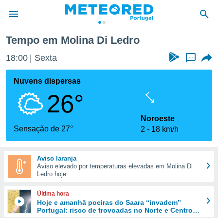
Tempo em Molina Di Ledro
de
18:00
Sexta
...
 da
empo.pt) foi
Nuvens dispersas
or
26°
is para
e as
 fornecidas
Noroeste
 qualidade.
Sensação de 27°
2
18 km/h
r a este
s das
opções:
Aviso laranja
Aviso elevado por temperaturas elevadas em Molina Di
ookies e
Ledro hoje
 forma
Última hora
e digital
Hoje e amanhã poeiras do Saara “invadem”
Portugal: risco de trovoadas no Norte e Centro
da,