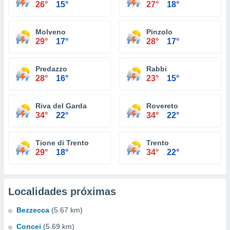
26°
15°
27°
18°
Molveno
Pinzolo
29°
17°
28°
17°
Predazzo
Rabbi
28°
16°
23°
15°
Riva del Garda
Rovereto
34°
22°
34°
22°
Tione di Trento
Trento
29°
18°
34°
22°
Localidades próximas
Bezzecca
(5.67 km)
Concei
(5.69 km)