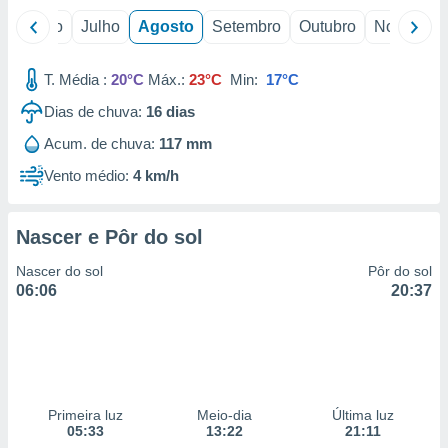
o
Junho
Julho
Agosto
Setembro
Outubro
Novembro
T. Média :
20°C
Máx.:
23°C
Min:
17°C
Dias de chuva:
16
dias
Acum. de chuva:
117 mm
Vento médio:
4 km/h
Nascer e Pôr do sol
Nascer do sol
Pôr do sol
06:06
20:37
Primeira luz
Meio-dia
Última luz
05:33
13:22
21:11