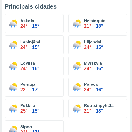
Principais cidades
Askola
Helsínquia
24°
15°
21°
18°
Lapinjärvi
Liljendal
24°
15°
24°
15°
Loviisa
Myrskylä
24°
16°
24°
16°
Pernaja
Porvoo
22°
17°
24°
16°
Pukkila
Ruotsinpyhtää
25°
15°
21°
18°
Sipoo