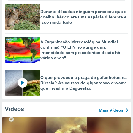
Durante décadas ninguém percebeu que o
coelho ibérico era uma espécie diferente e
isso muda tudo
A Organização Meteorológica Mundial
confirma: "O El Niño atinge uma
intensidade sem precedentes desde há
vários anos"
O que provocou a praga de gafanhotos na
Rússia? As causas do gigantesco enxame
que invadiu o Daguestão
Vídeos
Mais Vídeos