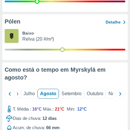
conteúdos.
ção
Pólen
Detalhe
ão através
de
Baixo
,
Relva (20 #/m³)
 e
dos,
publicidade
s, estudos
Como está o tempo em Myrskylä em
a e
mento de
agosto
?
ossos 1199
o
Junho
Julho
Agosto
Setembro
Outubro
Novembro
eiros
T. Média :
16°C
Máx.:
21°C
Min:
12°C
Dias de chuva:
12
dias
Acum. de chuva:
66 mm