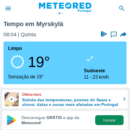
Tempo em Myrskylä
de
08:04
Quinta
...
 da
empo.pt) foi
Limpo
or
19°
is para
e as
 fornecidas
Sudoeste
 qualidade.
Sensação de 19°
11
23 km/h
r a este
s das
opções:
Última hora
Subida das temperaturas, poeiras do Saara e
ookies e
chuva: datas e zonas mais afetadas em Portugal
 forma
Descarregue
GRÁTIS
a app da
Instalar
e digital
Meteored!
da,