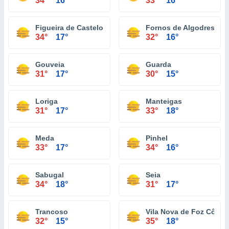
34°
16°
33°
16°
Figueira de Castelo Rodrigo
Fornos de Algodres
34°
17°
32°
16°
Gouveia
Guarda
31°
17°
30°
15°
Loriga
Manteigas
31°
17°
33°
18°
Meda
Pinhel
33°
17°
34°
16°
Sabugal
Seia
34°
18°
31°
17°
Trancoso
Vila Nova de Foz Côa
32°
15°
35°
18°