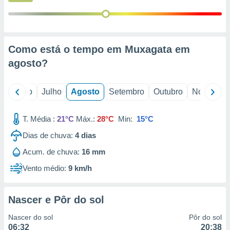
conteúdos.
ção
ão através
Como está o tempo em Muxagata em
de
agosto
?
,
 e
o
Junho
Julho
Agosto
Setembro
Outubro
Novembro
dos,
publicidade
s, estudos
T. Média :
21°C
Máx.:
28°C
Min:
15°C
a e
mento de
Dias de chuva:
4
dias
Acum. de chuva:
16 mm
ossos 1199
Vento médio:
9 km/h
eiros
Nascer e Pôr do sol
Nascer do sol
Pôr do sol
06:32
20:38