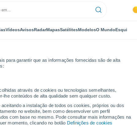
ias
Vídeos
Avisos
Radar
Mapas
Satélites
Modelos
O Mundo
Esqui
is para garantir que as informações fornecidas são de alta
s:
pel
ecolhidas através de cookies ou tecnologias semelhantes,
er-lhe conteúdos de alta qualidade sem qualquer custo.
el
e aceitando a instalação de todos os cookies, próprios ou dos
rtamento no website, bem como desenvolver um perfil
...
lizados com base no mesmo. Pode consultar mais informações na
lquer momento, clicando no botão
Definições de cookies
Por horas
Céu limpo nas próximas horas