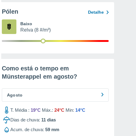
Pólen
Detalhe
Baixo
Relva (8 #/m³)
Como está o tempo em
Münsterappel em
agosto
?
Agosto
T. Média :
19°C
Máx.:
24°C
Min:
14°C
Dias de chuva:
11
dias
Acum. de chuva:
59 mm