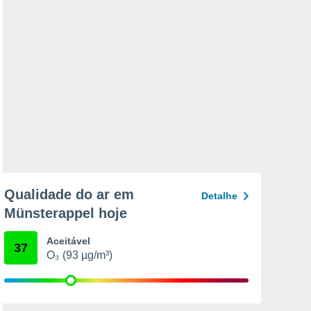
Qualidade do ar em
Detalhe
Münsterappel hoje
Aceitável
37
O₃ (93 µg/m³)