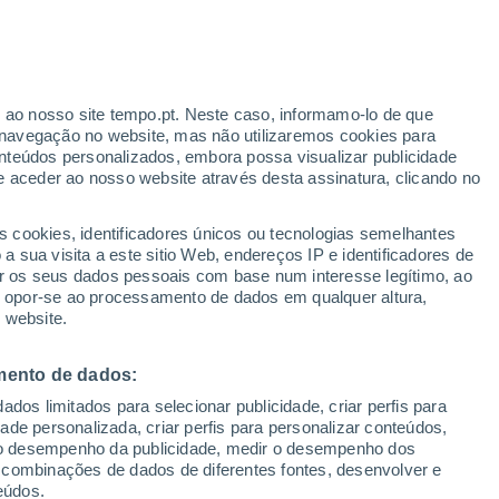
Aviso amarelo
Aviso moderado por temperaturas
elevadas em Münsterappel hoje
ante
r ao nosso site tempo.pt. Neste caso, informamo-lo de que
:
7%
navegação no website, mas não utilizaremos cookies para
nteúdos personalizados, embora possa visualizar publicidade
e aceder ao nosso website através desta assinatura, clicando no
as
s cookies, identificadores únicos ou tecnologias semelhantes
 de
 sua visita a este sitio Web, endereços IP e identificadores de
r os seus dados pessoais com base num interesse legítimo, ao
ura
Radar de Chuva
Satélites
Modelos
ou opor-se ao processamento de dados em qualquer altura,
 website.
mento de dados:
Quinta
Sexta
Sábado
Domingo
dos limitados para selecionar publicidade, criar perfis para
13 Ago.
14 Ago.
15 Ago.
16 Ago.
idade personalizada, criar perfis para personalizar conteúdos,
ir o desempenho da publicidade, medir o desempenho dos
 combinações de dados de diferentes fontes, desenvolver e
eúdos.
60%