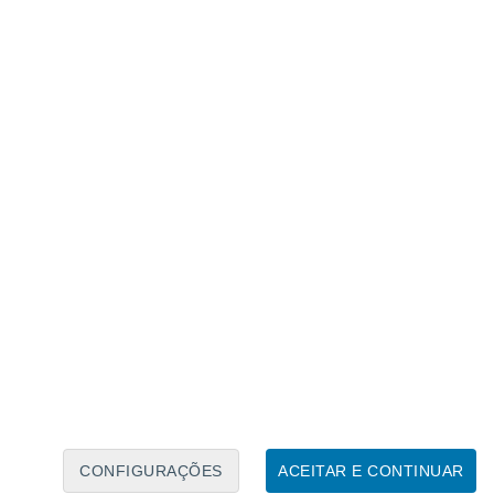
Calendário Lunar
Seg
Ter
Qua
Qui
Sex
Sáb
Domo
10
11
12
13
14
15
16
17
18
19
20
21
22
23
CONFIGURAÇÕES
ACEITAR E CONTINUAR