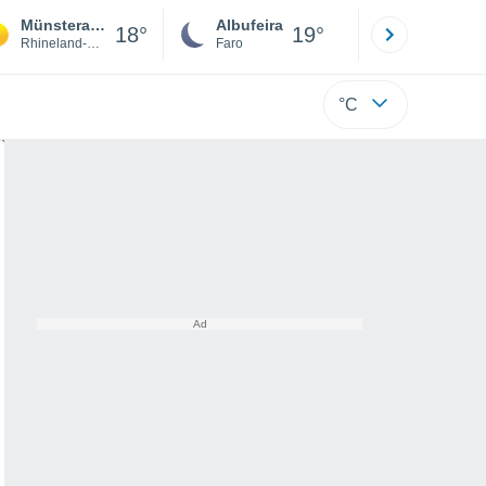
Münsterappel
Albufeira
Lisboa
18°
19°
Rhineland-Palatinate
Faro
Lisboa
°C