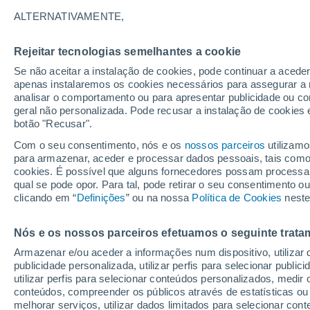
18°
ALTERNATIVAMENTE,
Rejeitar tecnologias semelhantes a cookie
Lua mingu
Se não aceitar a instalação de cookies, pode continuar a acede
Iluminada
Sensação de 18°
apenas instalaremos os cookies necessários para assegurar a 
analisar o comportamento ou para apresentar publicidade ou co
geral não personalizada. Pode recusar a instalação de cookies 
botão "Recusar".
Previsão
Portugal prepara-se para uma nova subida d
Com o seu consentimento, nós e os
nossos parceiros
utilizamo
temperaturas: assim será o tempo de 10 a 16
para armazenar, aceder e processar dados pessoais, tais como a
agosto
cookies. É possível que alguns fornecedores possam processa
O Tempo 1 - 7 Dias
Atualidade
Mapas de temperat
qual se pode opor. Para tal, pode retirar o seu consentimento 
clicando em “
Definições
” ou na nossa
Política de Cookies
neste
Nós e os nossos parceiros efetuamos o seguinte trata
Amanhã
Quarta
Hoje
Armazenar e/ou aceder a informações num dispositivo, utilizar da
11 Ago.
12 Ago.
10 Ago.
publicidade personalizada, utilizar perfis para selecionar public
utilizar perfis para selecionar conteúdos personalizados, med
conteúdos, compreender os públicos através de estatísticas ou
melhorar serviços, utilizar dados limitados para selecionar cont