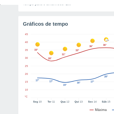
Tempo para o amanhecer
2m
Gráficos de tempo
45
40
36°
36°
35
33°
33°
31°
30
28°
25
20
20°
17°
17°
15
17°
16°
15°
10
°C
Seg
10
Ter
11
Qua
12
Qui
13
Sex
14
Sáb
15
Máxima