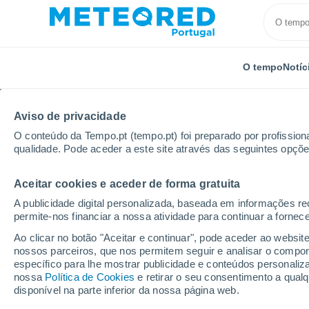
O tempo
Notíc
Aviso de privacidade
O conteúdo da Tempo.pt (tempo.pt) foi preparado por profissiona
qualidade. Pode aceder a este site através das seguintes opçõe
Aceitar cookies e aceder de forma gratuita
Início
Alemanha
Renânia-Palatinado
Münsterap
A publicidade digital personalizada, baseada em informações r
permite-nos financiar a nossa atividade para continuar a fornec
Tempo em Münsterapp
Ao clicar no botão "Aceitar e continuar", pode aceder ao websit
nossos parceiros, que nos permitem seguir e analisar o compo
05:33
Segunda
específico para lhe mostrar publicidade e conteúdos persona
nossa
Política de Cookies
e retirar o seu consentimento a qua
disponível na parte inferior da nossa página web.
Céu limpo