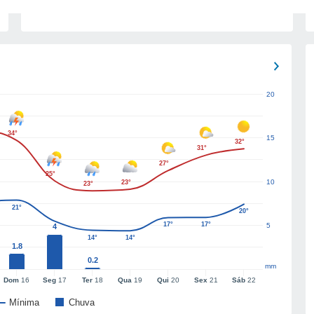
20
34°
15
32°
31°
27°
25°
10
23°
23°
21°
20°
17°
17°
5
4
14°
14°
1.8
0.2
mm
Dom
16
Seg
17
Ter
18
Qua
19
Qui
20
Sex
21
Sáb
22
Mínima
Chuva