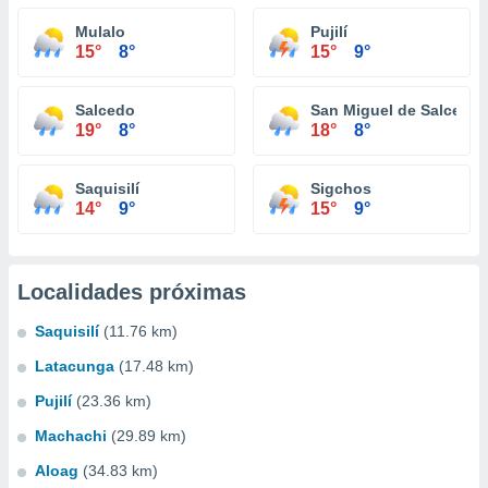
Mulalo
Pujilí
15°
8°
15°
9°
Salcedo
San Miguel de Salcedo
19°
8°
18°
8°
Saquisilí
Sigchos
14°
9°
15°
9°
Localidades próximas
Saquisilí
(11.76 km)
Latacunga
(17.48 km)
Pujilí
(23.36 km)
Machachi
(29.89 km)
Aloag
(34.83 km)