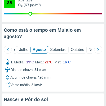
Aceitável
conteúdos.
25
O₃ (63 µg/m³)
ção
ão através
de
Como está o tempo em Mulalo em
,
 e
agosto
?
dos,
publicidade
o
Junho
Julho
Agosto
Setembro
Outubro
Novembro
s, estudos
a e
mento de
T. Média :
19°C
Máx.:
21°C
Min:
16°C
Dias de chuva:
31
dias
ossos 1199
Acum. de chuva:
420 mm
eiros
Vento médio:
5 km/h
Nascer e Pôr do sol