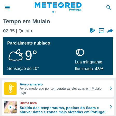
Tempo em Mulalo
de
02:35
Quinta
...
 da
empo.pt) foi
Parcialmente nublado
or
9°
is para
e as
 fornecidas
Lua minguante
 qualidade.
Sensação de 10°
Iluminada:
43%
r a este
s das
opções:
Aviso amarelo
Aviso moderado por temperaturas elevadas em Mulalo
ookies e
hoje
 forma
Última hora
e digital
Subida das temperaturas, poeiras do Saara e
chuva: datas e zonas mais afetadas em Portugal
da,