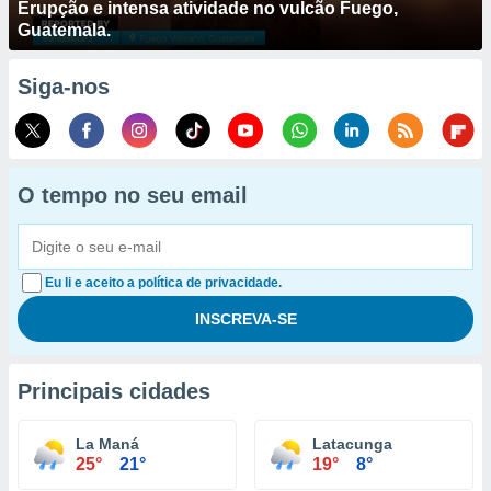
Erupção e intensa atividade no vulcão Fuego,
Guatemala.
Siga-nos
O tempo no seu email
Eu li e aceito a política de privacidade.
Principais cidades
La Maná
Latacunga
25°
21°
19°
8°