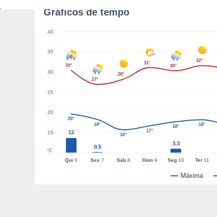
Gráficos de tempo
40
35
32°
31°
30°
30°
30
28°
27°
25
20
20°
18°
18°
18°
17°
12
15
16°
3.3
0.5
°C
Qui
6
Sex
7
Sáb
8
Dom
9
Seg
10
Ter
11
Máxima