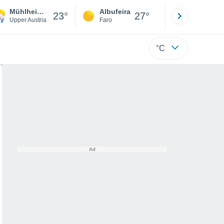
Mühlheim Am Inn
Albufeira
Lisboa
23°
27°
Upper Austria
Faro
Lisboa
°C