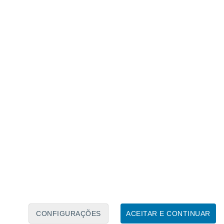
Calendário Lunar
Seg
Ter
Qua
Qui
Sex
Sáb
Domo
6
7
8
9
10
11
12
13
14
15
16
17
18
19
CONFIGURAÇÕES
ACEITAR E CONTINUAR