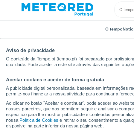
O tempo
Notíc
Aviso de privacidade
O conteúdo da Tempo.pt (tempo.pt) foi preparado por profissiona
qualidade. Pode aceder a este site através das seguintes opçõe
Aceitar cookies e aceder de forma gratuita
Início
Áustria
Alta Áustria
Mühlheim Am Inn
A publicidade digital personalizada, baseada em informações r
permite-nos financiar a nossa atividade para continuar a fornec
Tempo em Mühlheim A
Ao clicar no botão "Aceitar e continuar", pode aceder ao websit
nossos parceiros, que nos permitem seguir e analisar o compo
16:41
Quinta
específico para lhe mostrar publicidade e conteúdos persona
nossa
Política de Cookies
e retirar o seu consentimento a qua
disponível na parte inferior da nossa página web.
Trovoada