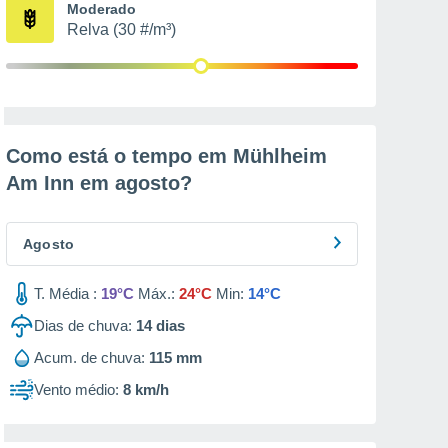
Moderado
Relva (30 #/m³)
Como está o tempo em Mühlheim
Am Inn em
agosto
?
Agosto
T. Média :
19°C
Máx.:
24°C
Min:
14°C
Dias de chuva:
14
dias
Acum. de chuva:
115 mm
Vento médio:
8 km/h