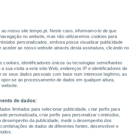
Aviso amarelo
Aviso moderado por temperaturas
elevadas em Mühlheim Am Inn hoje
r ao nosso site tempo.pt. Neste caso, informamo-lo de que
navegação no website, mas não utilizaremos cookies para
nteúdos personalizados, embora possa visualizar publicidade
e aceder ao nosso website através desta assinatura, clicando no
 até
s cookies, identificadores únicos ou tecnologias semelhantes
 sua visita a este sitio Web, endereços IP e identificadores de
r os seus dados pessoais com base num interesse legítimo, ao
pas de chuva
Satélites
Modelos
ou opor-se ao processamento de dados em qualquer altura,
 website.
mento de dados:
omingo
Segunda
Terça
Quarta
dos limitados para selecionar publicidade, criar perfis para
9 Ago.
10 Ago.
11 Ago.
12 Ago.
idade personalizada, criar perfis para personalizar conteúdos,
ir o desempenho da publicidade, medir o desempenho dos
 combinações de dados de diferentes fontes, desenvolver e
eúdos.
70%