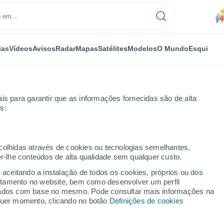
ias
Vídeos
Avisos
Radar
Mapas
Satélites
Modelos
O Mundo
Esqui
is para garantir que as informações fornecidas são de alta
s:
ecolhidas através de cookies ou tecnologias semelhantes,
er-lhe conteúdos de alta qualidade sem qualquer custo.
m Inn
e aceitando a instalação de todos os cookies, próprios ou dos
rtamento no website, bem como desenvolver um perfil
...
lizados com base no mesmo. Pode consultar mais informações na
lquer momento, clicando no botão
Definições de cookies
Por horas
Chuva fraca nas próximas horas