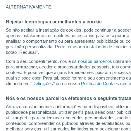
23°
ALTERNATIVAMENTE,
Rejeitar tecnologias semelhantes a cookie
70%
Se não aceitar a instalação de cookies, pode continuar a acede
Sensação de 23°
1.2 mm
apenas instalaremos os cookies necessários para assegurar a 
analisar o comportamento ou para apresentar publicidade ou co
geral não personalizada. Pode recusar a instalação de cookies 
botão "Recusar".
Última hora
Aviso amarelo de tempo quente neste distrito:
Com o seu consentimento, nós e os
nossos parceiros
utilizamo
39 ºC e noites tropicais; saiba até quando
para armazenar, aceder e processar dados pessoais, tais como a
cookies. É possível que alguns fornecedores possam processa
O Tempo 1 - 7 Dias
Radar de Chuva
Atualidade
Ma
qual se pode opor. Para tal, pode retirar o seu consentimento 
clicando em “
Definições
” ou na nossa
Política de Cookies
neste
Nós e os nossos parceiros efetuamos o seguinte trata
Amanhã
Sábado
D
Hoje
Armazenar e/ou aceder a informações num dispositivo, utilizar da
7 Ago.
8 Ago.
6 Ago.
publicidade personalizada, utilizar perfis para selecionar public
utilizar perfis para selecionar conteúdos personalizados, med
conteúdos, compreender os públicos através de estatísticas ou
melhorar serviços, utilizar dados limitados para selecionar cont
80%
90%