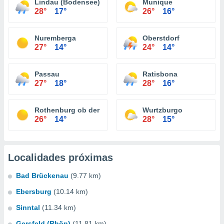
Lindau (Bodensee)
Munique
28°
17°
26°
16°
Nuremberga
Oberstdorf
27°
14°
24°
14°
Passau
Ratisbona
27°
18°
28°
16°
Rothenburg ob der Tauber
Wurtzburgo
26°
14°
28°
15°
Localidades próximas
Bad Brückenau
(9.77 km)
Ebersburg
(10.14 km)
Sinntal
(11.34 km)
Gersfeld (Rhön)
(11.81 km)