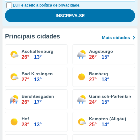
Eu li e aceito a política de privacidade.
Principais cidades
Mais cidades
Aschaffenburg
Augsburgo
26°
13°
26°
15°
Bad Kissingen
Bamberg
27°
13°
27°
13°
Berchtesgaden
Garmisch-Partenkirche
26°
17°
24°
15°
Hof
Kempten (Allgäu)
23°
13°
25°
14°