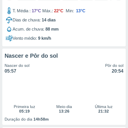
 para
T. Média :
17°C
Máx.:
22°C
Min:
13°C
a, utilizar
Dias de chuva:
14
dias
selecionar
Acum. de chuva:
88 mm
a, criar
personalizar
Vento médio:
9 km/h
tilizar
selecionar
Nascer e Pôr do sol
dos, medir
nho da
Nascer do sol
Pôr do sol
, medir o
05:57
20:54
o dos
r os
ravés de
s ou
s de dados
Primeira luz
Meio-dia
Última luz
es fontes,
05:19
13:26
21:32
 e melhorar
ilizar dados
Duração do dia
14h58m
ara