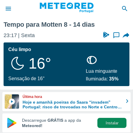
Tempo para Motten 8 - 14 dias
de
23:17
Sexta
...
 da
empo.pt) foi
Céu limpo
or
16°
is para
e as
 fornecidas
Lua minguante
 qualidade.
Sensação de 16°
Iluminada:
35%
r a este
s das
opções:
Última hora
Hoje e amanhã poeiras do Saara “invadem”
ookies e
Portugal: risco de trovoadas no Norte e Centro
 forma
aumenta
Descarregue
GRÁTIS
a app da
Instalar
e digital
Meteored!
da,