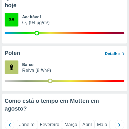
o qual se
hoje
ara tal,
 o seu
Aceitável
38
to ou opor-
O₃ (94 µg/m³)
essamento
m qualquer
ando em “
 ou na
Pólen
 Cookies
Detalhe
te.
Baixo
 nossos
Relva (8 #/m³)
s o
o de
Como está o tempo em Motten em
e/ou aceder
agosto
?
ões num
utilizar
ados para
Janeiro
Fevereiro
Março
Abril
Maio
Junho
publicidade,