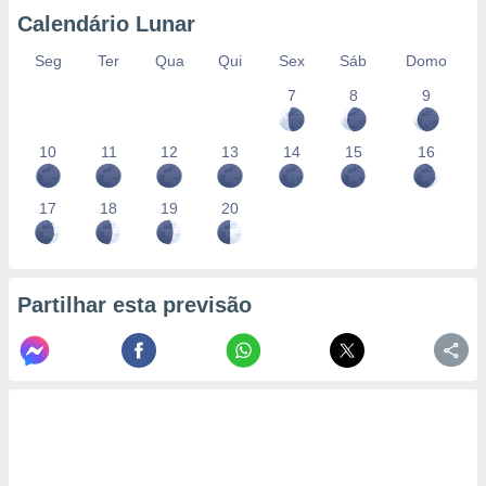
conteúdos.
Calendário Lunar
ção
Seg
Ter
Qua
Qui
Sex
Sáb
Domo
7
8
9
ão através
de
,
10
11
12
13
14
15
16
 e
dos,
17
18
19
20
publicidade
s, estudos
a e
mento de
Partilhar esta previsão
ossos 1199
eiros