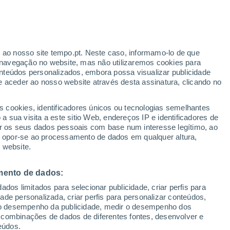
r ao nosso site tempo.pt. Neste caso, informamo-lo de que
navegação no website, mas não utilizaremos cookies para
nteúdos personalizados, embora possa visualizar publicidade
e aceder ao nosso website através desta assinatura, clicando no
 até
s cookies, identificadores únicos ou tecnologias semelhantes
 sua visita a este sitio Web, endereços IP e identificadores de
r os seus dados pessoais com base num interesse legítimo, ao
Radar de Chuva
Satélites
Modelos
ou opor-se ao processamento de dados em qualquer altura,
 website.
mento de dados:
egunda
Terça
Quarta
Quinta
dos limitados para selecionar publicidade, criar perfis para
10 Ago.
11 Ago.
12 Ago.
13 Ago.
idade personalizada, criar perfis para personalizar conteúdos,
ir o desempenho da publicidade, medir o desempenho dos
 combinações de dados de diferentes fontes, desenvolver e
eúdos.