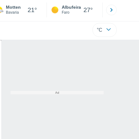
Motten
Albufeira
Lisboa
21°
27°
Bavaria
Faro
Lisboa
°C