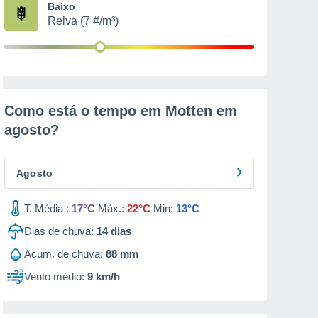
Baixo
Relva (7 #/m³)
Como está o tempo em Motten em
agosto
?
Agosto
T. Média :
17°C
Máx.:
22°C
Min:
13°C
Dias de chuva:
14
dias
Acum. de chuva:
88 mm
Vento médio:
9 km/h