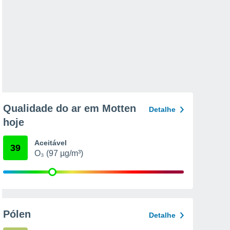
Qualidade do ar em Motten
Detalhe
hoje
Aceitável
39
O₃ (97 µg/m³)
Pólen
Detalhe