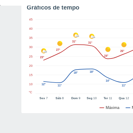
Gráficos de tempo
45
40
35
31°
31°
30
27°
26°
24°
25
23°
20
18°
18°
15
14°
10
12°
11°
11°
°C
Sex
7
Sáb
8
Dom
9
Seg
10
Ter
11
Qua
12
Máxima