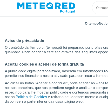
O tempo
Notíc
Aviso de privacidade
O conteúdo da Tempo.pt (tempo.pt) foi preparado por profissiona
qualidade. Pode aceder a este site através das seguintes opçõe
Aceitar cookies e aceder de forma gratuita
Início
Alemanha
Baviera
Motten
A publicidade digital personalizada, baseada em informações r
permite-nos financiar a nossa atividade para continuar a fornec
Tempo em Motten
Ao clicar no botão "Aceitar e continuar", pode aceder ao websit
nossos parceiros, que nos permitem seguir e analisar o compo
12:51
Sexta
específico para lhe mostrar publicidade e conteúdos persona
nossa
Política de Cookies
e retirar o seu consentimento a qua
disponível na parte inferior da nossa página web.
Nuvens dispersas