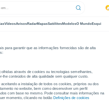
ias
Vídeos
Avisos
Radar
Mapas
Satélites
Modelos
O Mundo
Esqui
is para garantir que as informações fornecidas são de alta
s:
ecolhidas através de cookies ou tecnologias semelhantes,
er-lhe conteúdos de alta qualidade sem qualquer custo.
e aceitando a instalação de todos os cookies, próprios ou dos
rtamento no website, bem como desenvolver um perfil
...
lizados com base no mesmo. Pode consultar mais informações na
lquer momento, clicando no botão
Definições de cookies
Por horas
Intervalos nublados nas
próximas horas