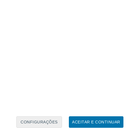
Calendário Lunar
Seg
Ter
Qua
Qui
Sex
Sáb
Domo
7
8
9
10
11
12
13
14
15
16
17
18
19
20
CONFIGURAÇÕES
ACEITAR E CONTINUAR