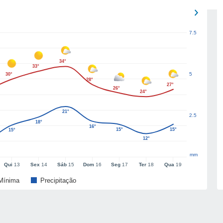
7.5
34°
33°
5
30°
28°
27°
26°
24°
21°
2.5
18°
16°
15°
15°
15°
12°
mm
Qui
13
Sex
14
Sáb
15
Dom
16
Seg
17
Ter
18
Qua
19
Mínima
Precipitação