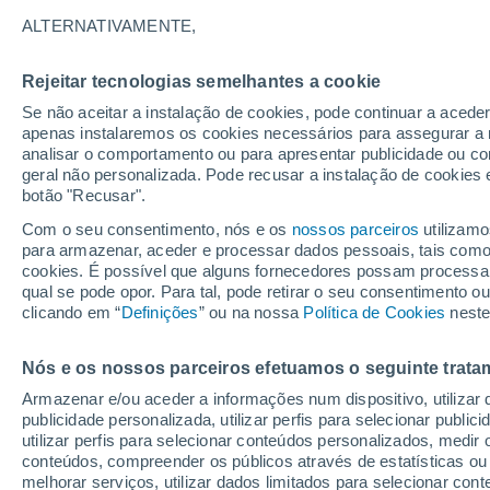
21°
ALTERNATIVAMENTE,
Rejeitar tecnologias semelhantes a cookie
UV
6 Alto
Se não aceitar a instalação de cookies, pode continuar a acede
Sensação de 21°
FPS
15-25
apenas instalaremos os cookies necessários para assegurar a 
analisar o comportamento ou para apresentar publicidade ou co
geral não personalizada. Pode recusar a instalação de cookies 
botão "Recusar".
Última hora
Aviso amarelo de tempo quente neste distrito:
Com o seu consentimento, nós e os
nossos parceiros
utilizamo
39 ºC e noites tropicais; saiba até quando
para armazenar, aceder e processar dados pessoais, tais como a
cookies. É possível que alguns fornecedores possam processa
O Tempo 1 - 7 Dias
Atualidade
Mapas de nuvens
qual se pode opor. Para tal, pode retirar o seu consentimento 
clicando em “
Definições
” ou na nossa
Política de Cookies
neste
Nós e os nossos parceiros efetuamos o seguinte trata
Amanhã
Domingo
S
Hoje
Armazenar e/ou aceder a informações num dispositivo, utilizar da
8 Ago.
9 Ago.
7 Ago.
publicidade personalizada, utilizar perfis para selecionar public
utilizar perfis para selecionar conteúdos personalizados, med
conteúdos, compreender os públicos através de estatísticas ou
melhorar serviços, utilizar dados limitados para selecionar cont