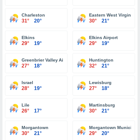
Charleston
Eastern West Virginia R
31°
20°
30°
21°
Elkins
Elkins Airport
29°
19°
29°
19°
Greenbrier Valley Airport
Huntington
27°
18°
32°
21°
Israel
Lewisburg
28°
19°
27°
18°
Lile
Martinsburg
26°
17°
30°
21°
Morgantown
Morgantown Municipal A
30°
21°
29°
20°