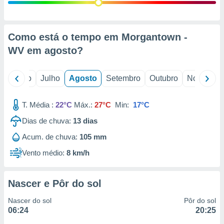
conteúdos.
ção
Como está o tempo em Morgantown -
ão através
WV em
agosto
?
de
,
 e
o
Junho
Julho
Agosto
Setembro
Outubro
Novembro
dos,
publicidade
T. Média :
22°C
Máx.:
27°C
Min:
17°C
s, estudos
Dias de chuva:
13
dias
a e
mento de
Acum. de chuva:
105 mm
Vento médio:
8 km/h
ossos 1199
eiros
Nascer e Pôr do sol
Nascer do sol
Pôr do sol
06:24
20:25