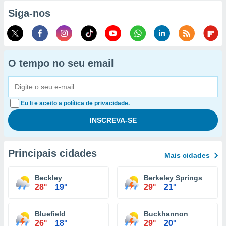
Siga-nos
O tempo no seu email
Eu li e aceito a política de privacidade.
Principais cidades
Mais cidades
Beckley
Berkeley Springs
28°
19°
29°
21°
Bluefield
Buckhannon
26°
18°
29°
20°