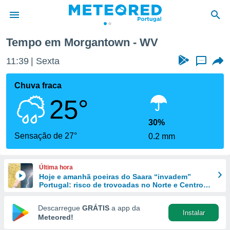
Tempo em Morgantown - WV
de
11:39
Sexta
...
 da
empo.pt) foi
Chuva fraca
or
25°
is para
e as
 fornecidas
30%
 qualidade.
Sensação de 27°
0.2 mm
r a este
s das
opções:
Última hora
Hoje e amanhã poeiras do Saara “invadem”
ookies e
Portugal: risco de trovoadas no Norte e Centro
 forma
aumenta
Descarregue
GRÁTIS
a app da
Instalar
e digital
Meteored!
da,