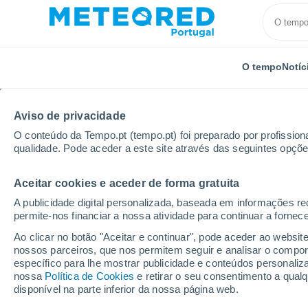
O tempo
Notíc
Aviso de privacidade
O conteúdo da Tempo.pt (tempo.pt) foi preparado por profissiona
qualidade. Pode aceder a este site através das seguintes opçõe
Aceitar cookies e aceder de forma gratuita
Início
França
Auvérnia-Ródano-Alpes
Allier
A publicidade digital personalizada, baseada em informações r
permite-nos financiar a nossa atividade para continuar a fornec
Tempo em Montoldre
Ao clicar no botão "Aceitar e continuar", pode aceder ao websit
nossos parceiros, que nos permitem seguir e analisar o compo
05:13
Sábado
específico para lhe mostrar publicidade e conteúdos persona
nossa
Política de Cookies
e retirar o seu consentimento a qua
disponível na parte inferior da nossa página web.
Nuvens dispersas