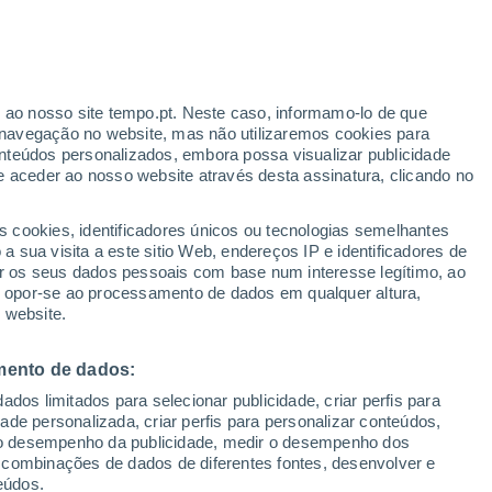
ante
r ao nosso site tempo.pt. Neste caso, informamo-lo de que
:
24%
navegação no website, mas não utilizaremos cookies para
nteúdos personalizados, embora possa visualizar publicidade
e aceder ao nosso website através desta assinatura, clicando no
s cookies, identificadores únicos ou tecnologias semelhantes
o
 sua visita a este sitio Web, endereços IP e identificadores de
r os seus dados pessoais com base num interesse legítimo, ao
Radar de Chuva
Satélites
Modelos
ou opor-se ao processamento de dados em qualquer altura,
 website.
mento de dados:
Terça
Quarta
Quinta
Sexta
dos limitados para selecionar publicidade, criar perfis para
11 Ago.
12 Ago.
13 Ago.
14 Ago.
idade personalizada, criar perfis para personalizar conteúdos,
ir o desempenho da publicidade, medir o desempenho dos
 combinações de dados de diferentes fontes, desenvolver e
eúdos.