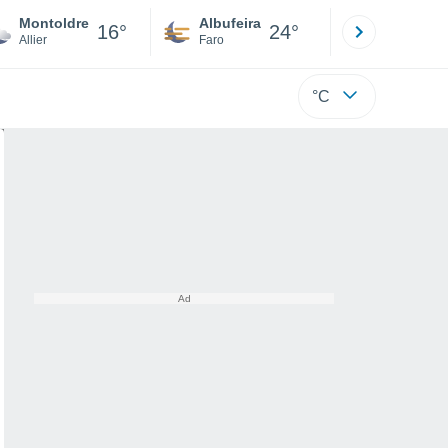
Montoldre
Albufeira
Lisboa
16°
24°
Allier
Faro
Lisboa
°C