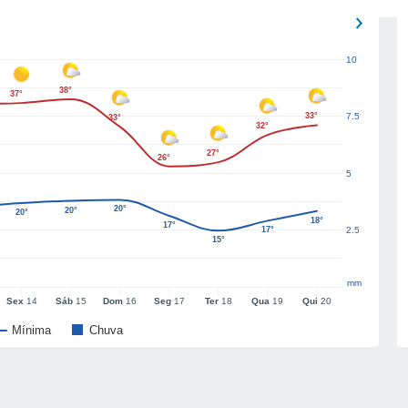
10
38°
37°
33°
7.5
33°
32°
27°
26°
5
20°
20°
20°
18°
17°
17°
2.5
15°
mm
Sex
14
Sáb
15
Dom
16
Seg
17
Ter
18
Qua
19
Qui
20
Mínima
Chuva