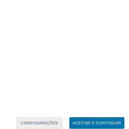
Calendário Lunar
Seg
Ter
Qua
Qui
Sex
Sáb
Domo
8
9
10
11
12
13
14
15
16
17
18
19
20
21
CONFIGURAÇÕES
ACEITAR E CONTINUAR