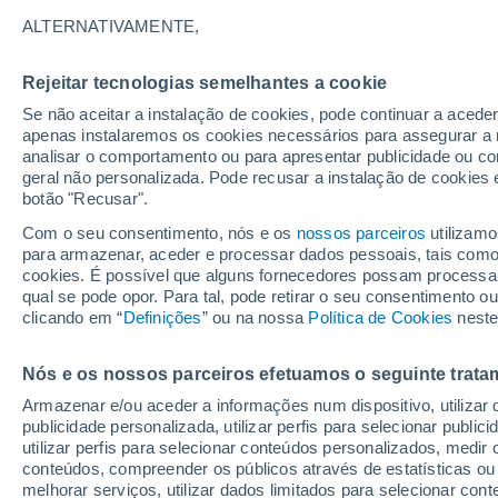
17°
ALTERNATIVAMENTE,
Rejeitar tecnologias semelhantes a cookie
Lua mingu
Se não aceitar a instalação de cookies, pode continuar a acede
Iluminada
Sensação de 17°
apenas instalaremos os cookies necessários para assegurar a 
analisar o comportamento ou para apresentar publicidade ou co
geral não personalizada. Pode recusar a instalação de cookies 
botão "Recusar".
Última hora
Hoje e amanhã poeiras do Saara “invadem”
Com o seu consentimento, nós e os
nossos parceiros
utilizamo
Portugal: risco de trovoadas no Norte e Centr
para armazenar, aceder e processar dados pessoais, tais como a
aumenta
cookies. É possível que alguns fornecedores possam processa
O Tempo 1 - 7 Dias
Atualidade
Mapas de nuvens
qual se pode opor. Para tal, pode retirar o seu consentimento 
clicando em “
Definições
” ou na nossa
Política de Cookies
neste
Nós e os nossos parceiros efetuamos o seguinte trata
Amanhã
Segunda
Hoje
Armazenar e/ou aceder a informações num dispositivo, utilizar da
9 Ago.
10 Ago.
8 Ago.
publicidade personalizada, utilizar perfis para selecionar public
utilizar perfis para selecionar conteúdos personalizados, med
conteúdos, compreender os públicos através de estatísticas ou
melhorar serviços, utilizar dados limitados para selecionar cont
80%
40%