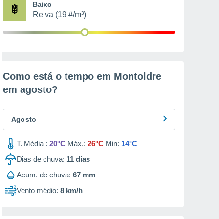
Baixo
Relva (19 #/m³)
Como está o tempo em Montoldre
em
agosto
?
Agosto
T. Média :
20°C
Máx.:
26°C
Min:
14°C
Dias de chuva:
11
dias
Acum. de chuva:
67 mm
Vento médio:
8 km/h