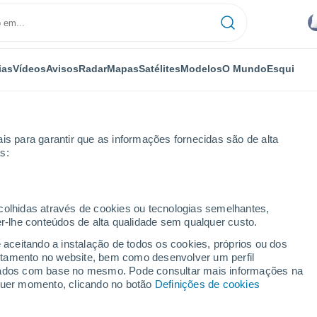
ias
Vídeos
Avisos
Radar
Mapas
Satélites
Modelos
O Mundo
Esqui
is para garantir que as informações fornecidas são de alta
s:
Montoldre
ecolhidas através de cookies ou tecnologias semelhantes,
er-lhe conteúdos de alta qualidade sem qualquer custo.
e aceitando a instalação de todos os cookies, próprios ou dos
rtamento no website, bem como desenvolver um perfil
...
lizados com base no mesmo. Pode consultar mais informações na
lquer momento, clicando no botão
Definições de cookies
Por horas
Intervalos nublados nas
próximas horas