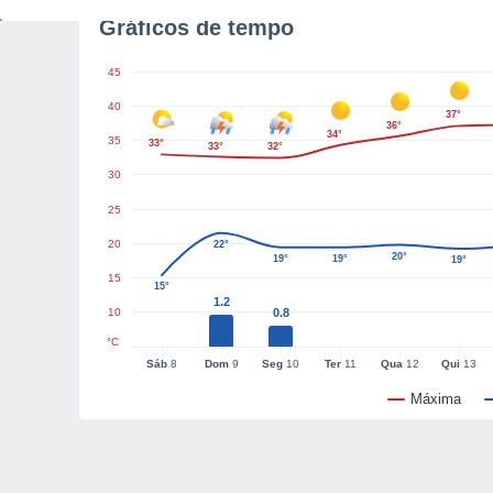
Gráficos de tempo
45
40
37°
36°
34°
35
33°
33°
32°
30
25
20
22°
20°
19°
19°
19°
15
15°
1.2
10
0.8
°C
Sáb
8
Dom
9
Seg
10
Ter
11
Qua
12
Qui
13
Máxima