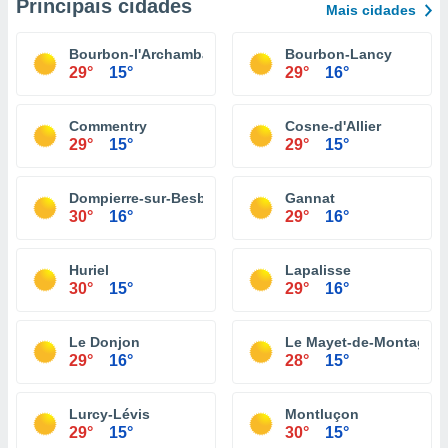
Principais cidades
Mais cidades
Bourbon-l'Archambault
Bourbon-Lancy
29°
15°
29°
16°
Commentry
Cosne-d'Allier
29°
15°
29°
15°
Dompierre-sur-Besbre
Gannat
30°
16°
29°
16°
Huriel
Lapalisse
30°
15°
29°
16°
Le Donjon
Le Mayet-de-Montagne
29°
16°
28°
15°
Lurcy-Lévis
Montluçon
29°
15°
30°
15°