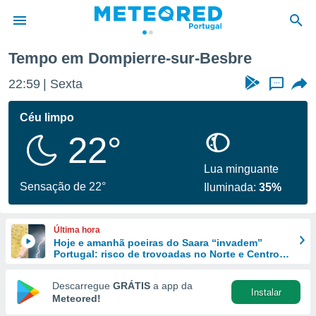
sur-Besbre
Tempo em Dompierre-sur-Besbre
de
22:59
Sexta
...
 da
empo.pt) foi
Céu limpo
or
22°
is para
e as
 fornecidas
Lua minguante
 qualidade.
Sensação de 22°
Iluminada:
35%
r a este
s das
opções:
Última hora
Hoje e amanhã poeiras do Saara “invadem”
ookies e
Portugal: risco de trovoadas no Norte e Centro
 forma
aumenta
Descarregue
GRÁTIS
a app da
Instalar
e digital
Meteored!
da,