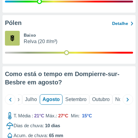
conteúdos.
ção
Pólen
Detalhe
ão através
de
Baixo
,
Relva (20 #/m³)
 e
dos,
publicidade
s, estudos
Como está o tempo em Dompierre-sur-
a e
mento de
Besbre em
agosto
?
ossos 1199
o
Junho
Julho
Agosto
Setembro
Outubro
Novembro
eiros
T. Média :
21°C
Máx.:
27°C
Min:
15°C
Dias de chuva:
10
dias
Acum. de chuva:
65 mm