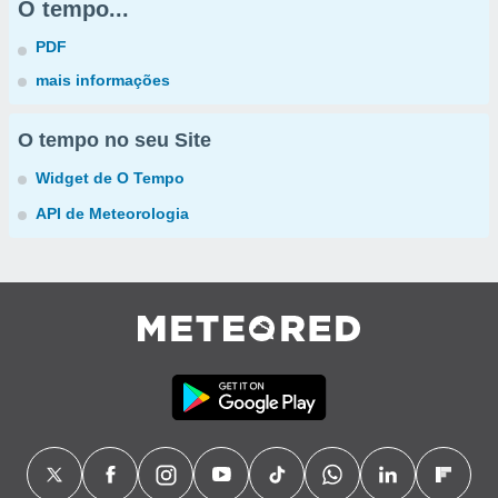
O tempo...
PDF
mais informações
O tempo no seu Site
Widget de O Tempo
API de Meteorologia