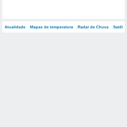
Atualidade
Mapas de temperatura
Radar de Chuva
Satélit