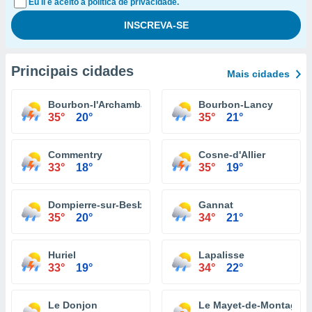
Eu li e aceito a política de privacidade.
Principais cidades
Mais cidades
Bourbon-l'Archambault
Bourbon-Lancy
35°
20°
35°
21°
Commentry
Cosne-d'Allier
33°
18°
35°
19°
Dompierre-sur-Besbre
Gannat
35°
20°
34°
21°
Huriel
Lapalisse
33°
19°
34°
22°
Le Donjon
Le Mayet-de-Montagne