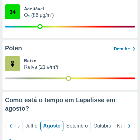
conteúdos.
Aceitável
34
O₃ (86 µg/m³)
ção
ão através
de
,
 e
Pólen
Detalhe
dos,
Baixo
publicidade
Relva (21 #/m³)
s, estudos
a e
mento de
ossos 1199
Como está o tempo em Lapalisse em
eiros
agosto
?
o
Junho
Julho
Agosto
Setembro
Outubro
Novembro