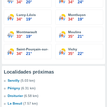
34°
20°
34°
24°
Lurcy-Lévis
Montluçon
34°
19°
34°
19°
Montmarault
Moulins
33°
19°
35°
21°
Saint-Pourçain-sur-Sioule
Vichy
34°
21°
35°
22°
Localidades próximas
Servilly
(5.03 km)
Périgny
(6.31 km)
Droiturier
(6.58 km)
Le Breuil
(7.57 km)