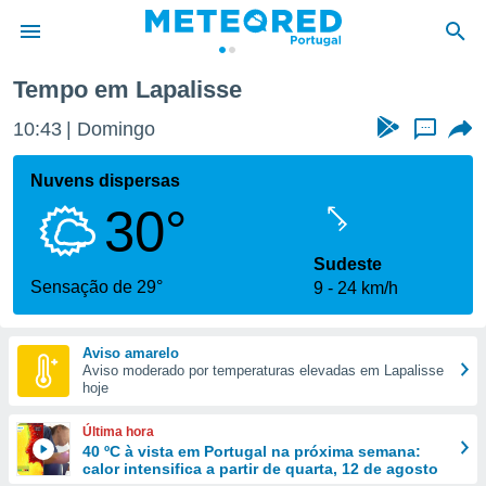
Tempo em Lapalisse
de
10:43
Domingo
...
 da
empo.pt) foi
Nuvens dispersas
or
30°
is para
e as
 fornecidas
Sudeste
 qualidade.
Sensação de 29°
9
24 km/h
r a este
s das
opções:
Aviso amarelo
Aviso moderado por temperaturas elevadas em Lapalisse
ookies e
hoje
 forma
Última hora
e digital
40 ºC à vista em Portugal na próxima semana:
calor intensifica a partir de quarta, 12 de agosto
da,