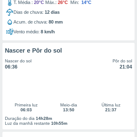
T. Média :
20°C
Máx.:
26°C
Min:
14°C
Dias de chuva:
12
dias
Acum. de chuva:
80 mm
Vento médio:
8 km/h
Nascer e Pôr do sol
Nascer do sol
Pôr do sol
06:36
21:04
Primeira luz
Meio-dia
Última luz
06:03
13:50
21:37
Duração do dia
14h28m
Luz da manhã restante
10h55m