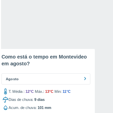
Como está o tempo em Montevideo
em
agosto
?
Agosto
T. Média :
12°C
Máx.:
13°C
Min:
11°C
Dias de chuva:
9
dias
Acum. de chuva:
101 mm