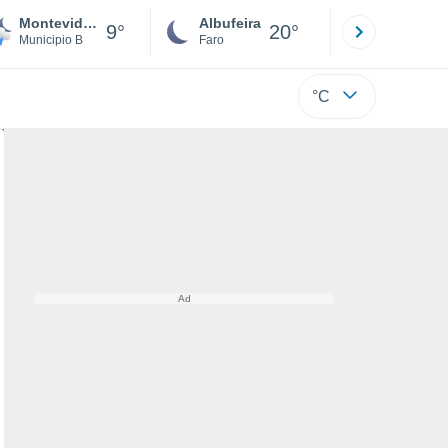
Montevidéu
Albufeira
Lisboa
9°
20°
Municipio B
Faro
Lisboa
°C