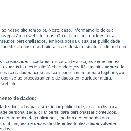
Aviso amarelo
Aviso moderado por vento em
Montevideo hoje
r ao nosso site tempo.pt. Neste caso, informamo-lo de que
navegação no website, mas não utilizaremos cookies para
nteúdos personalizados, embora possa visualizar publicidade
e aceder ao nosso website através desta assinatura, clicando no
 até
s cookies, identificadores únicos ou tecnologias semelhantes
 sua visita a este sitio Web, endereços IP e identificadores de
r os seus dados pessoais com base num interesse legítimo, ao
adar de Chuva
Satélites
Modelos
ou opor-se ao processamento de dados em qualquer altura,
 website.
mento de dados:
egunda
Terça
Quarta
Quinta
dos limitados para selecionar publicidade, criar perfis para
10 Ago.
11 Ago.
12 Ago.
13 Ago.
idade personalizada, criar perfis para personalizar conteúdos,
ir o desempenho da publicidade, medir o desempenho dos
 combinações de dados de diferentes fontes, desenvolver e
eúdos.
40%
70%