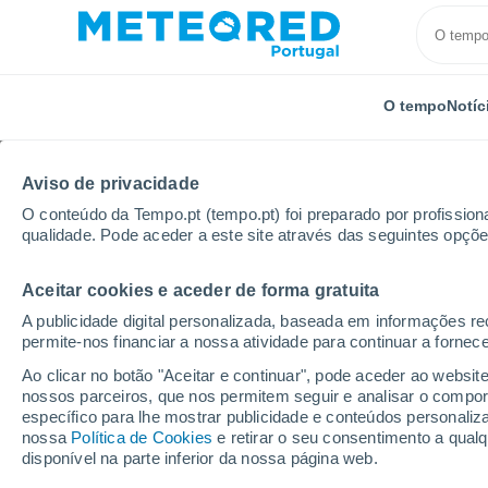
O tempo
Notíc
Aviso de privacidade
O conteúdo da Tempo.pt (tempo.pt) foi preparado por profissiona
qualidade. Pode aceder a este site através das seguintes opçõe
Aceitar cookies e aceder de forma gratuita
Início
Uruguai
Montevidéu
Montevideo
A publicidade digital personalizada, baseada em informações r
permite-nos financiar a nossa atividade para continuar a fornec
Tempo em Montevideo
Ao clicar no botão "Aceitar e continuar", pode aceder ao websit
nossos parceiros, que nos permitem seguir e analisar o compo
02:29
Sexta
específico para lhe mostrar publicidade e conteúdos persona
nossa
Política de Cookies
e retirar o seu consentimento a qua
disponível na parte inferior da nossa página web.
Chuva fraca