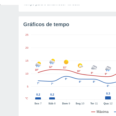
Tempo para o amanhecer
4h 38m
Gráficos de tempo
25
20
15
12°
11°
10°
10°
9°
10
9°
9°
8°
8°
7°
7°
6°
5
0.3
0.2
0.2
°C
Sex
7
Sáb
8
Dom
9
Seg
10
Ter
11
Qua
12
Máxima