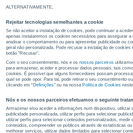
9°
ALTERNATIVAMENTE,
Rejeitar tecnologias semelhantes a cookie
30%
Se não aceitar a instalação de cookies, pode continuar a acede
Sensação de 5°
0.1 mm
apenas instalaremos os cookies necessários para assegurar a 
analisar o comportamento ou para apresentar publicidade ou co
geral não personalizada. Pode recusar a instalação de cookies 
botão "Recusar".
Última hora
Aviso amarelo de tempo quente neste distrito:
Com o seu consentimento, nós e os
nossos parceiros
utilizamo
39 ºC e noites tropicais; saiba até quando
para armazenar, aceder e processar dados pessoais, tais como a
cookies. É possível que alguns fornecedores possam processa
O Tempo 1 - 7 Dias
Atualidade
Mapas de chuva
R
qual se pode opor. Para tal, pode retirar o seu consentimento 
clicando em “
Definições
” ou na nossa
Política de Cookies
neste
Nós e os nossos parceiros efetuamos o seguinte trata
Amanhã
Domingo
S
Hoje
Armazenar e/ou aceder a informações num dispositivo, utilizar da
8 Ago.
9 Ago.
7 Ago.
publicidade personalizada, utilizar perfis para selecionar public
utilizar perfis para selecionar conteúdos personalizados, med
conteúdos, compreender os públicos através de estatísticas ou
melhorar serviços, utilizar dados limitados para selecionar cont
40%
30%