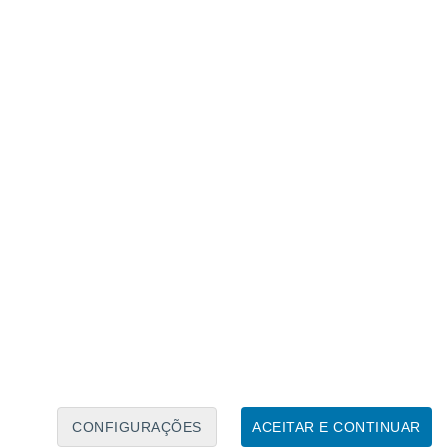
Calendário Lunar
Seg
Ter
Qua
Qui
Sex
Sáb
Domo
7
8
9
10
11
12
13
14
15
16
17
18
19
20
CONFIGURAÇÕES
ACEITAR E CONTINUAR