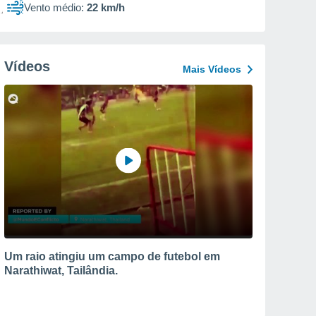
Vento médio:
22 km/h
Vídeos
Mais Vídeos
Um raio atingiu um campo de futebol em
Narathiwat, Tailândia.