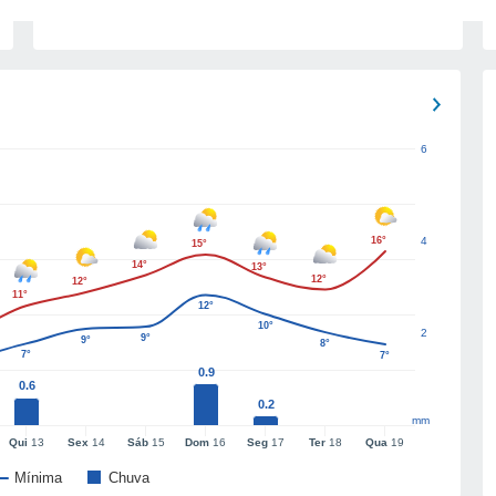
6
16°
4
15°
14°
13°
12°
12°
11°
12°
10°
2
9°
9°
8°
7°
7°
0.9
0.6
0.2
mm
Qui
13
Sex
14
Sáb
15
Dom
16
Seg
17
Ter
18
Qua
19
Mínima
Chuva