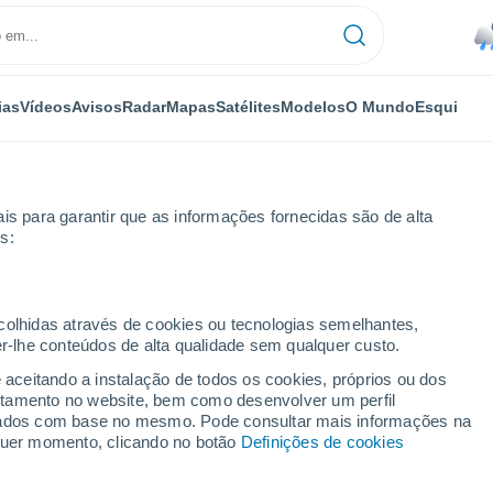
ias
Vídeos
Avisos
Radar
Mapas
Satélites
Modelos
O Mundo
Esqui
is para garantir que as informações fornecidas são de alta
s:
ecolhidas através de cookies ou tecnologias semelhantes,
er-lhe conteúdos de alta qualidade sem qualquer custo.
e aceitando a instalação de todos os cookies, próprios ou dos
rtamento no website, bem como desenvolver um perfil
...
lizados com base no mesmo. Pode consultar mais informações na
lquer momento, clicando no botão
Definições de cookies
Por horas
Rajadas de até
63 km/h
nas
próximas horas