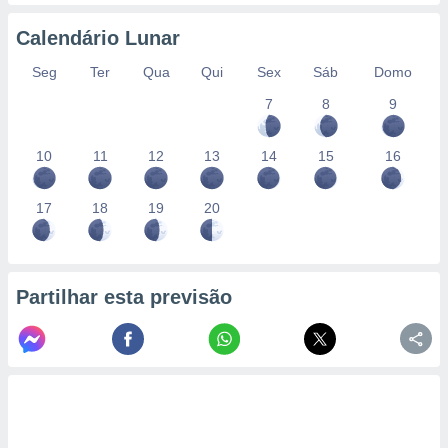
conteúdos.
Calendário Lunar
ção
Seg
Ter
Qua
Qui
Sex
Sáb
Domo
ão através
7
8
9
de
,
 e
10
11
12
13
14
15
16
dos,
publicidade
17
18
19
20
s, estudos
a e
mento de
Partilhar esta previsão
ossos 1199
eiros