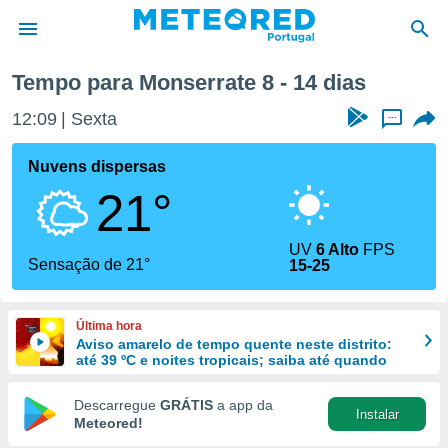
mana
Tempo para Monserrate 8 - 14 dias
de
12:09
Sexta
...
 da
empo.pt) foi
Nuvens dispersas
or
21°
is para
e as
 fornecidas
UV
6 Alto
FPS
 qualidade.
Sensação de 21°
15-25
r a este
s das
opções:
Última hora
Aviso amarelo de tempo quente neste distrito:
ookies e
até 39 ºC e noites tropicais; saiba até quando
 forma
Descarregue
GRÁTIS
a app da
Instalar
e digital
Meteored!
da,