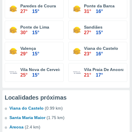
Paredes de Coura
Ponte da Barca
27°
15°
31°
16°
Ponte de Lima
Sandiães
30°
15°
27°
15°
Valença
Viana do Castelo
29°
15°
23°
16°
Vila Nova de Cerveira
Vila Praia De Ancora
25°
15°
21°
17°
Localidades próximas
Viana do Castelo
(0.99 km)
Santa Maria Maior
(1.75 km)
Areosa
(2.4 km)