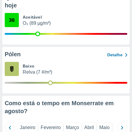
o qual se
hoje
ara tal,
 o seu
Aceitável
36
to ou opor-
O₃ (89 µg/m³)
essamento
m qualquer
ando em “
 ou na
Pólen
 Cookies
Detalhe
te.
Baixo
 nossos
Relva (7 #/m³)
s o
o de
Como está o tempo em Monserrate em
e/ou aceder
agosto
?
ões num
utilizar
ados para
Janeiro
Fevereiro
Março
Abril
Maio
Junho
publicidade,