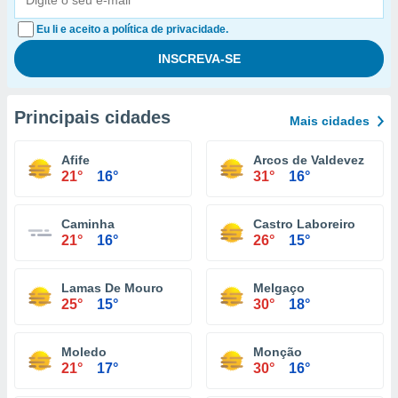
Eu li e aceito a política de privacidade.
Principais cidades
Mais cidades
Afife
Arcos de Valdevez
21°
16°
31°
16°
Caminha
Castro Laboreiro
21°
16°
26°
15°
Lamas De Mouro
Melgaço
25°
15°
30°
18°
Moledo
Monção
21°
17°
30°
16°