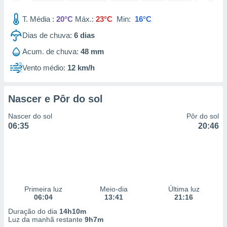
 para
T. Média :
20°C
Máx.:
23°C
Min:
16°C
a, utilizar
Dias de chuva:
6
dias
selecionar
Acum. de chuva:
48 mm
a, criar
personalizar
Vento médio:
12 km/h
tilizar
selecionar
Nascer e Pôr do sol
dos, medir
nho da
Nascer do sol
Pôr do sol
, medir o
06:35
20:46
o dos
r os
ravés de
s ou
s de dados
Primeira luz
Meio-dia
Última luz
es fontes,
06:04
13:41
21:16
 e melhorar
ilizar dados
Duração do dia
14h10m
ara
Luz da manhã restante
9h7m