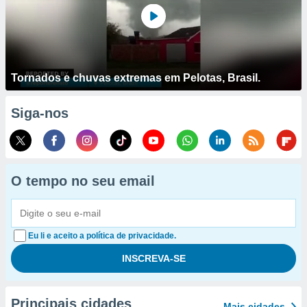
Tornados e chuvas extremas em Pelotas, Brasil.
Siga-nos
O tempo no seu email
Eu li e aceito a política de privacidade.
Principais cidades
Mais cidades