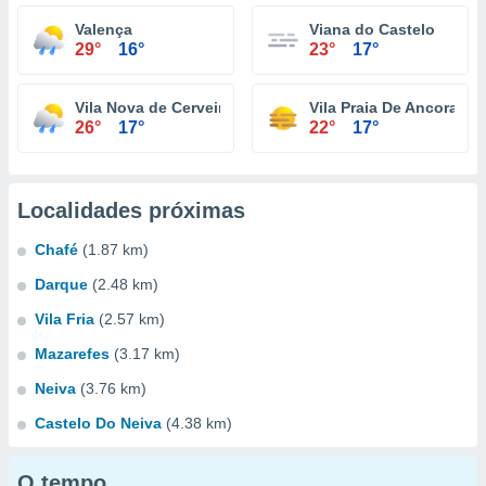
Valença
Viana do Castelo
29°
16°
23°
17°
Vila Nova de Cerveira
Vila Praia De Ancora
26°
17°
22°
17°
Localidades próximas
Chafé
(1.87 km)
Darque
(2.48 km)
Vila Fria
(2.57 km)
Mazarefes
(3.17 km)
Neiva
(3.76 km)
Castelo Do Neiva
(4.38 km)
O tempo...