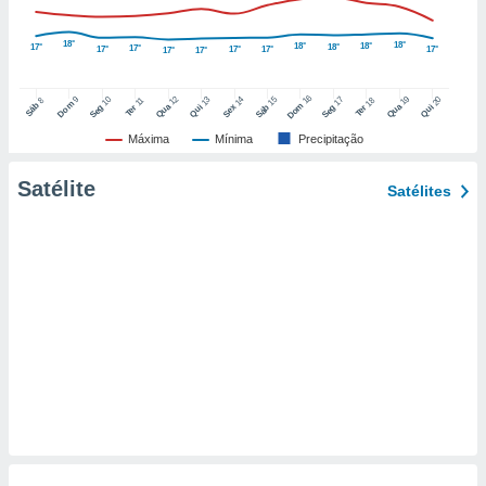
o qual se
ara tal,
18°
18°
18°
18°
17°
18°
17°
17°
17°
17°
17°
17°
17°
 o seu
to ou opor-
essamento
16
12
19
9
10
15
17
13
14
20
18
8
11
Dom
Sáb
Dom
Qua
Qua
Seg
Sáb
Seg
Qui
Sex
Qui
Ter
Ter
m qualquer
ando em “
Máxima
Mínima
Precipitação
 ou na
Satélite
Satélites
 Cookies
te.
 nossos
s o
o de
e/ou aceder
ões num
utilizar
ados para
publicidade,