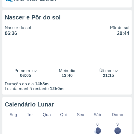
Nascer e Pôr do sol
Nascer do sol
Pôr do sol
06:36
20:44
Primeira luz
Meio-dia
Última luz
06:05
13:40
21:15
Duração do dia
14h8m
Luz da manhã restante
12h0m
Calendário Lunar
Seg
Ter
Qua
Qui
Sex
Sáb
Domo
8
9