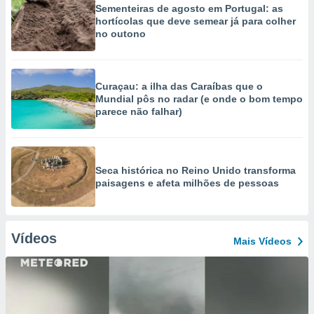
Sementeiras de agosto em Portugal: as
hortícolas que deve semear já para colher
no outono
Curaçau: a ilha das Caraíbas que o
Mundial pôs no radar (e onde o bom tempo
parece não falhar)
Seca histórica no Reino Unido transforma
paisagens e afeta milhões de pessoas
Vídeos
Mais Vídeos