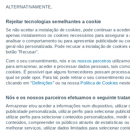
ALTERNATIVAMENTE,
Gráfico do tempo por horas em 
Rejeitar tecnologias semelhantes a cookie
Se não aceitar a instalação de cookies, pode continuar a acede
SÍMBOLO
TEMPERATURA
apenas instalaremos os cookies necessários para assegurar a 
analisar o comportamento ou para apresentar publicidade ou co
00
03
06
09
12
15
18
21
00
03
06
09
geral não personalizada. Pode recusar a instalação de cookies 
botão "Recusar".
Com o seu consentimento, nós e os
nossos parceiros
utilizamo
para armazenar, aceder e processar dados pessoais, tais como a
29°
cookies. É possível que alguns fornecedores possam processa
27°
qual se pode opor. Para tal, pode retirar o seu consentimento 
27°
clicando em “
Definições
” ou na nossa
Política de Cookies
neste
23°
22°
22°
22°
Nós e os nossos parceiros efetuamos o seguinte trata
19°
19°
19°
19°
Armazenar e/ou aceder a informações num dispositivo, utilizar da
publicidade personalizada, utilizar perfis para selecionar public
utilizar perfis para selecionar conteúdos personalizados, med
conteúdos, compreender os públicos através de estatísticas ou
melhorar serviços, utilizar dados limitados para selecionar cont