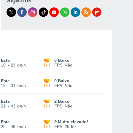
Siga-nos
Este
0 Baixo
10
-
23 km/h
FPS:
Não
Este
0 Baixo
15
-
31 km/h
FPS:
Não
Este
2 Baixo
21
-
43 km/h
FPS:
Não
Este
9 Muito elevado!
20
-
48 km/h
FPS:
25-50