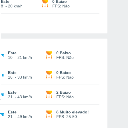
Este
0 Baixo
8
-
20 km/h
FPS:
Não
Este
0 Baixo
10
-
21 km/h
FPS:
Não
Este
0 Baixo
16
-
33 km/h
FPS:
Não
Este
2 Baixo
21
-
43 km/h
FPS:
Não
Este
8 Muito elevado!
21
-
49 km/h
FPS:
25-50