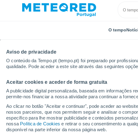
O tempo
Notíc
Aviso de privacidade
O conteúdo da Tempo.pt (tempo.pt) foi preparado por profissiona
qualidade. Pode aceder a este site através das seguintes opçõe
Aceitar cookies e aceder de forma gratuita
Início
Brasil
Ceará
Monsenhor Tabosa
Por 
A publicidade digital personalizada, baseada em informações r
permite-nos financiar a nossa atividade para continuar a fornec
Tempo para Monsenhor
Ao clicar no botão "Aceitar e continuar", pode aceder ao websit
horas
nossos parceiros, que nos permitem seguir e analisar o compo
específico para lhe mostrar publicidade e conteúdos persona
nossa
Política de Cookies
e retirar o seu consentimento a qua
disponível na parte inferior da nossa página web.
O Tempo 1 - 7 Dias
Por horas