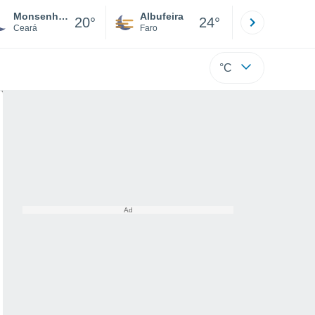
Monsenhor Tabosa
Albufeira
Lisboa
20°
24°
Ceará
Faro
Lisboa
°C