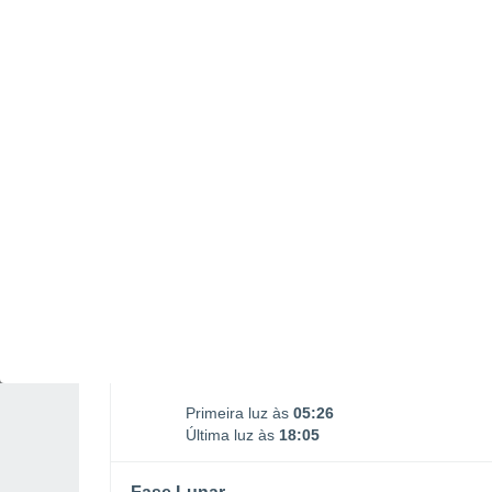
Nascimento da Lua
Ocaso da Lua
01:29
13:38
DOMINGO, 09 DE AGOSTO
Pela manhã
Chuva fraca com céu
parcialmente nublado
Nascer do sol às
05h47m
Pôr-do-sol às
17h43m
Primeira luz às
05:26
Última luz às
18:05