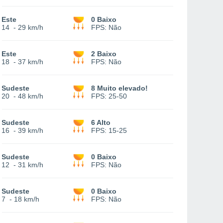
Este
0 Baixo
14
-
29 km/h
FPS:
Não
Este
2 Baixo
18
-
37 km/h
FPS:
Não
Sudeste
8 Muito elevado!
20
-
48 km/h
FPS:
25-50
Sudeste
6 Alto
16
-
39 km/h
FPS:
15-25
Sudeste
0 Baixo
12
-
31 km/h
FPS:
Não
Sudeste
0 Baixo
7
-
18 km/h
FPS:
Não