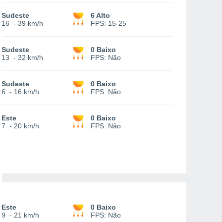
Sudeste
6 Alto
16
-
39 km/h
FPS:
15-25
Sudeste
0 Baixo
13
-
32 km/h
FPS:
Não
Sudeste
0 Baixo
6
-
16 km/h
FPS:
Não
Este
0 Baixo
7
-
20 km/h
FPS:
Não
Este
0 Baixo
9
-
21 km/h
FPS:
Não