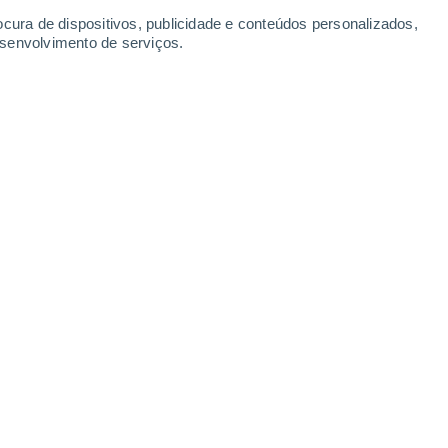
0.2
ocura de dispositivos, publicidade e conteúdos personalizados,
esenvolvimento de serviços.
Domingo
9
nsenhor Tabosa
19°
Neblina
02:00
Sensação T.
19°
19°
Parcialmente nublado
05:00
Sensação T.
19°
22°
Parcialmente nublado
08:00
Sensação T.
22°
27°
Nuvens dispersas
11:00
Sensação T.
28°