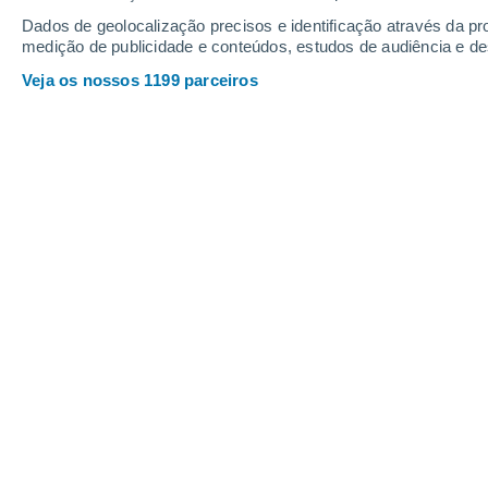
Dados de geolocalização precisos e identificação através da pr
medição de publicidade e conteúdos, estudos de audiência e d
Sexta
7
Sábado
8
Veja os nossos 1199 parceiros
A previsão do tempo por horas: Mo
SEXTA, 07 DE AGOSTO
1 Aviso agora
Risco moderado
De madrugada
Neblina
Nascer do sol às
05h48m
Pôr-do-sol às
17h43m
Primeira luz às
05:26