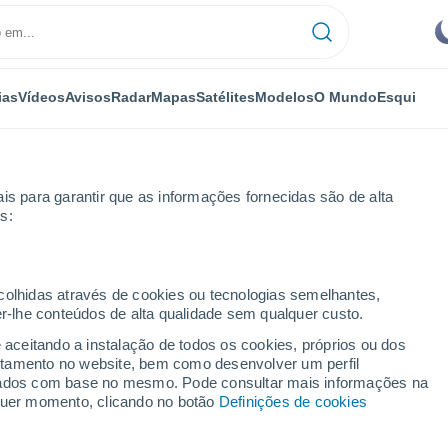
ias
Vídeos
Avisos
Radar
Mapas
Satélites
Modelos
O Mundo
Esqui
is para garantir que as informações fornecidas são de alta
s:
horas
ecolhidas através de cookies ou tecnologias semelhantes,
er-lhe conteúdos de alta qualidade sem qualquer custo.
 Tabosa - CE por
e aceitando a instalação de todos os cookies, próprios ou dos
rtamento no website, bem como desenvolver um perfil
lizados com base no mesmo. Pode consultar mais informações na
lquer momento, clicando no botão
Definições de cookies