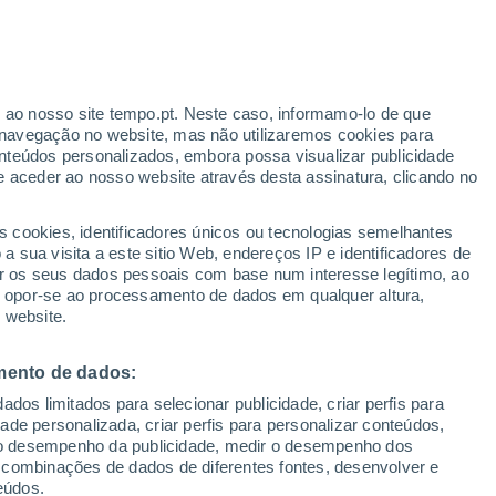
Monsenhor Tabosa
r ao nosso site tempo.pt. Neste caso, informamo-lo de que
VENTO
PRECIPITAÇÃO
navegação no website, mas não utilizaremos cookies para
nteúdos personalizados, embora possa visualizar publicidade
12
15
18
21
00
03
06
09
12
15
18
21
00
e aceder ao nosso website através desta assinatura, clicando no
s cookies, identificadores únicos ou tecnologias semelhantes
 sua visita a este sitio Web, endereços IP e identificadores de
29°
29°
r os seus dados pessoais com base num interesse legítimo, ao
28°
28°
27°
ou opor-se ao processamento de dados em qualquer altura,
27°
 website.
24°
24°
23°
mento de dados:
21°
21°
20°
dos limitados para selecionar publicidade, criar perfis para
19°
idade personalizada, criar perfis para personalizar conteúdos,
ir o desempenho da publicidade, medir o desempenho dos
 combinações de dados de diferentes fontes, desenvolver e
eúdos.