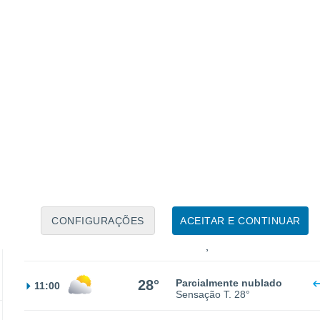
21°
Céu limpo
23:00
Sensação T.
21°
19°
Parcialmente nublado
02:00
Sensação T.
19°
20°
Encoberto
05:00
Sensação T.
20°
CONFIGURAÇÕES
ACEITAR E CONTINUAR
40%
23°
Chuva fraca
08:00
0.2 mm
Sensação T.
23°
28°
Parcialmente nublado
11:00
Sensação T.
28°