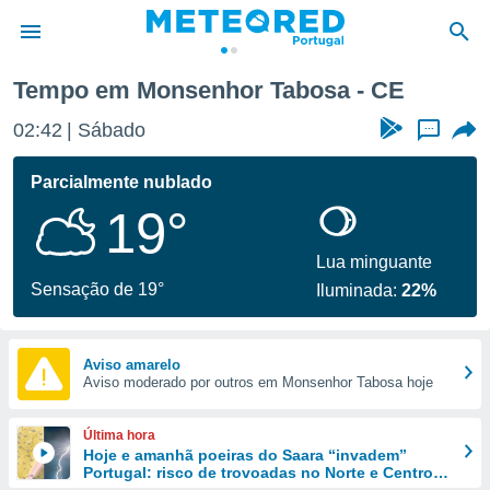
Tempo em Monsenhor Tabosa - CE
de
02:43
Sábado
...
 da
empo.pt) foi
Parcialmente nublado
or
19°
is para
e as
 fornecidas
Lua minguante
 qualidade.
Sensação de 19°
Iluminada:
22%
r a este
s das
opções:
Aviso amarelo
Aviso moderado por outros em Monsenhor Tabosa hoje
ookies e
 forma
Última hora
e digital
Hoje e amanhã poeiras do Saara “invadem”
Portugal: risco de trovoadas no Norte e Centro
da,