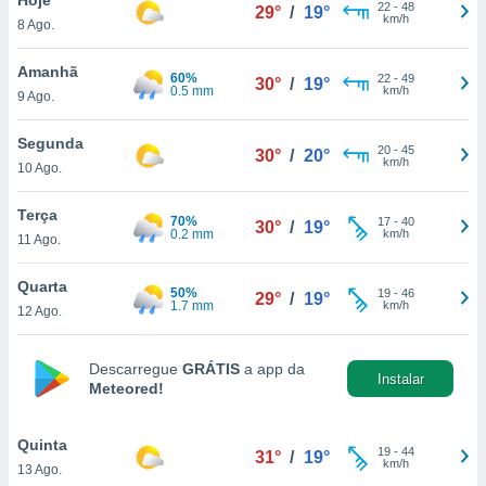
para lhe
22
-
48
29°
/
19°
km/h
8 Ago.
licidade e
ados com
Amanhã
60%
22
-
49
30°
/
19°
esmo. Pode
0.5 mm
km/h
9 Ago.
ais
s na nossa
Segunda
20
-
45
 Cookies
e
30°
/
20°
km/h
10 Ago.
u
nto a
omento,
Terça
70%
17
-
40
30°
/
19°
 botão
0.2 mm
km/h
11 Ago.
de cookies
na parte
Quarta
50%
19
-
46
nossa
29°
/
19°
1.7 mm
km/h
12 Ago.
.
IVAMENTE,
Descarregue
GRÁTIS
a app da
Instalar
Meteored!
as
tes a
Quinta
19
-
44
31°
/
19°
km/h
13 Ago.