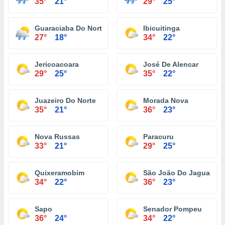
35°
21°
29°
25°
Guaraciaba Do Norte
Ibicuitinga
27°
18°
34°
22°
Jericoacoara
José De Alencar
29°
25°
35°
22°
Juazeiro Do Norte
Morada Nova
35°
21°
36°
23°
Nova Russas
Paracuru
33°
21°
29°
25°
Quixeramobim
São João Do Jaguaribe
34°
22°
36°
23°
Sapo
Senador Pompeu
36°
24°
34°
22°