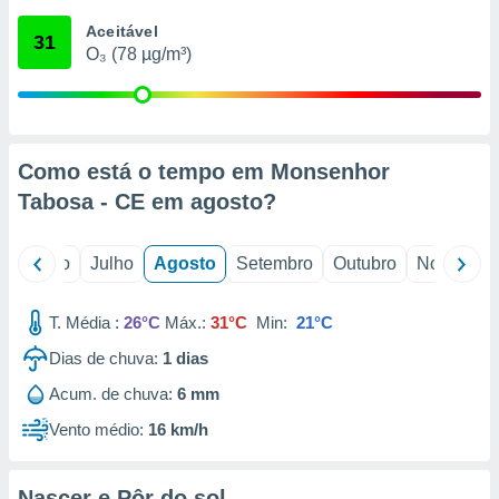
conteúdos.
Aceitável
31
O₃ (78 µg/m³)
ção
ão através
de
,
 e
Como está o tempo em Monsenhor
Tabosa - CE em
agosto
?
dos,
publicidade
s, estudos
o
Junho
Julho
Agosto
Setembro
Outubro
Novembro
a e
mento de
T. Média :
26°C
Máx.:
31°C
Min:
21°C
ossos 1199
Dias de chuva:
1
dias
eiros
Acum. de chuva:
6 mm
Vento médio:
16 km/h
Nascer e Pôr do sol