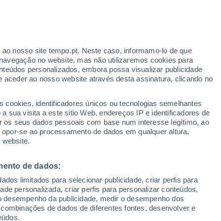
Aviso amarelo
Aviso moderado por temperaturas
elevadas em Monfortinho hoje
r ao nosso site tempo.pt. Neste caso, informamo-lo de que
navegação no website, mas não utilizaremos cookies para
nteúdos personalizados, embora possa visualizar publicidade
e aceder ao nosso website através desta assinatura, clicando no
s cookies, identificadores únicos ou tecnologias semelhantes
gal
 sua visita a este sitio Web, endereços IP e identificadores de
r os seus dados pessoais com base num interesse legítimo, ao
ura
Radar de Chuva
Satélites
Modelos
ou opor-se ao processamento de dados em qualquer altura,
 website.
mento de dados:
omingo
Segunda
Terça
Quarta
dos limitados para selecionar publicidade, criar perfis para
9 Ago.
10 Ago.
11 Ago.
12 Ago.
idade personalizada, criar perfis para personalizar conteúdos,
ir o desempenho da publicidade, medir o desempenho dos
 combinações de dados de diferentes fontes, desenvolver e
eúdos.