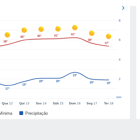
8
41°
41°
40°
40°
6
38°
38°
37°
4
23°
2
20°
20°
20°
19°
19°
17°
mm
Qua
12
Qui
13
Sex
14
Sáb
15
Dom
16
Seg
17
Ter
18
Mínima
Precipitação