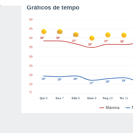
Gráficos de tempo
50
45
40
38°
38°
37°
37°
36°
35°
35
30
25
20
19°
20°
19°
19°
18°
17°
15
°C
Qui
6
Sex
7
Sáb
8
Dom
9
Seg
10
Ter
11
Máxima