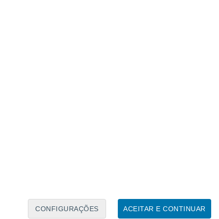
Calendário Lunar
Seg
Ter
Qua
Qui
Sex
Sáb
Domo
6
7
8
9
10
11
12
13
14
15
16
17
18
19
CONFIGURAÇÕES
ACEITAR E CONTINUAR