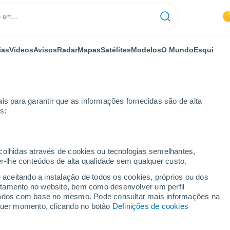
ias
Vídeos
Avisos
Radar
Mapas
Satélites
Modelos
O Mundo
Esqui
is para garantir que as informações fornecidas são de alta
s:
ecolhidas através de cookies ou tecnologias semelhantes,
er-lhe conteúdos de alta qualidade sem qualquer custo.
e aceitando a instalação de todos os cookies, próprios ou dos
rtamento no website, bem como desenvolver um perfil
...
lizados com base no mesmo. Pode consultar mais informações na
lquer momento, clicando no botão
Definições de cookies
Por horas
Céu limpo nas próximas horas