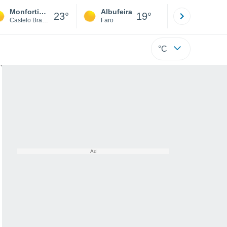
Monfortinho
Albufeira
Lisboa
23°
19°
Castelo Branco
Faro
Lisboa
°C