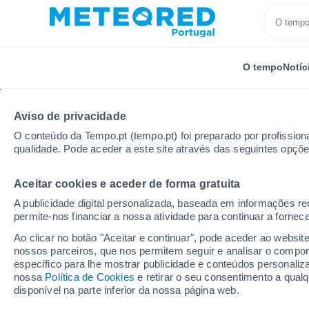
O tempo
Notíc
Aviso de privacidade
O conteúdo da Tempo.pt (tempo.pt) foi preparado por profissiona
qualidade. Pode aceder a este site através das seguintes opçõe
Aceitar cookies e aceder de forma gratuita
Início
Distrito de Castelo Branco
Monfortinho
A publicidade digital personalizada, baseada em informações r
permite-nos financiar a nossa atividade para continuar a fornec
Tempo em Monfortinho
Ao clicar no botão "Aceitar e continuar", pode aceder ao websit
nossos parceiros, que nos permitem seguir e analisar o compo
07:05
Quinta
específico para lhe mostrar publicidade e conteúdos persona
nossa
Política de Cookies
e retirar o seu consentimento a qua
disponível na parte inferior da nossa página web.
Limpo