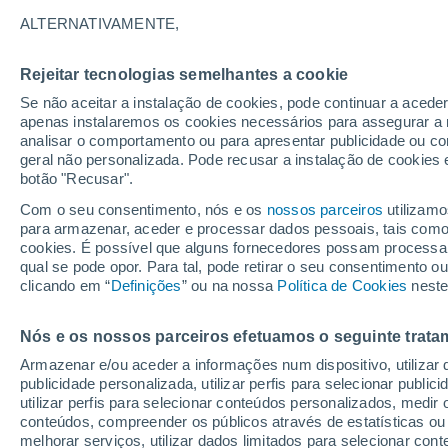
20°
ALTERNATIVAMENTE,
Rejeitar tecnologias semelhantes a cookie
Oeste
Se não aceitar a instalação de cookies, pode continuar a acede
Sensação de 20°
2
-
4 km/h
apenas instalaremos os cookies necessários para assegurar a 
analisar o comportamento ou para apresentar publicidade ou co
geral não personalizada. Pode recusar a instalação de cookies 
botão "Recusar".
Última hora
Subida das temperaturas, poeiras do Saara e
Com o seu consentimento, nós e os
nossos parceiros
utilizamo
chuva: datas e zonas mais afetadas em Portu
para armazenar, aceder e processar dados pessoais, tais como a
cookies. É possível que alguns fornecedores possam processa
O Tempo 1 - 7 Dias
Atualidade
Mapas de temperat
qual se pode opor. Para tal, pode retirar o seu consentimento 
clicando em “
Definições
” ou na nossa
Política de Cookies
neste
Nós e os nossos parceiros efetuamos o seguinte trata
Amanhã
Sábado
D
Hoje
Armazenar e/ou aceder a informações num dispositivo, utilizar da
7 Ago.
8 Ago.
6 Ago.
publicidade personalizada, utilizar perfis para selecionar public
utilizar perfis para selecionar conteúdos personalizados, med
conteúdos, compreender os públicos através de estatísticas ou
melhorar serviços, utilizar dados limitados para selecionar cont