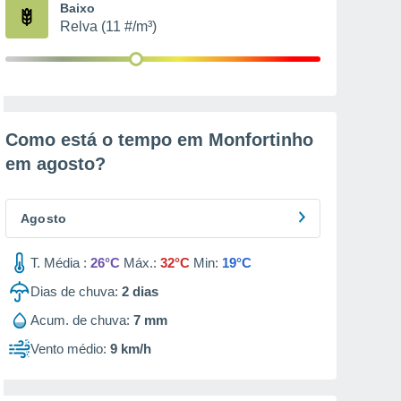
Baixo
Relva (11 #/m³)
Como está o tempo em Monfortinho
em
agosto
?
Agosto
T. Média :
26°C
Máx.:
32°C
Min:
19°C
Dias de chuva:
2
dias
Acum. de chuva:
7 mm
Vento médio:
9 km/h