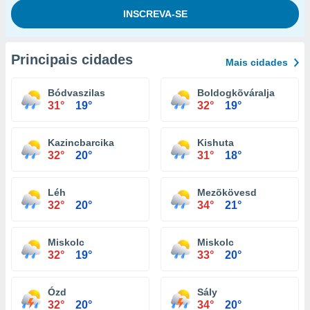
Principais cidades
Mais cidades
Bódvaszilas
Boldogkõváralja
31°
19°
32°
19°
Kazincbarcika
Kishuta
32°
20°
31°
18°
Léh
Mezõkövesd
32°
20°
34°
21°
Miskolc
Miskolc
32°
19°
33°
20°
Ózd
Sály
32°
20°
34°
20°