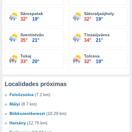
Sárospatak
Sátoraljaújhely
32°
19°
32°
19°
Szentistván
Tiszaújváros
35°
21°
34°
21°
Tokaj
Tolcsva
33°
20°
32°
19°
Localidades próximas
Felsõzsolca
(7.2 km)
Mályi
(8.7 km)
Bükkszentkereszt
(10.29 km)
Harsány
(12.75 km)