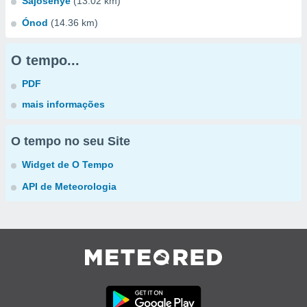
Sajósenye
(13.02 km)
Ónod
(14.36 km)
O tempo...
PDF
mais informações
O tempo no seu Site
Widget de O Tempo
API de Meteorologia