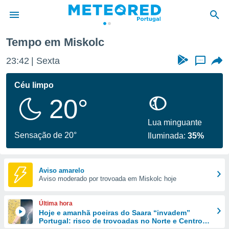
Tempo em Miskolc
de
23:42
Sexta
...
 da
empo.pt) foi
Céu limpo
or
20°
is para
e as
 fornecidas
Lua minguante
 qualidade.
Sensação de 20°
Iluminada:
35%
r a este
s das
opções:
Aviso amarelo
Aviso moderado por trovoada em Miskolc hoje
ookies e
 forma
Última hora
e digital
Hoje e amanhã poeiras do Saara “invadem”
Portugal: risco de trovoadas no Norte e Centro
da,