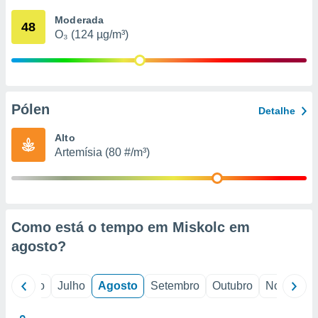
conteúdos.
Moderada
48
O₃ (124 µg/m³)
ção
ão através
de
,
 e
Pólen
Detalhe
dos,
Alto
publicidade
Artemísia (80 #/m³)
s, estudos
a e
mento de
ossos 1199
Como está o tempo em Miskolc em
eiros
agosto
?
o
Junho
Julho
Agosto
Setembro
Outubro
Novembro