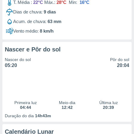
T. Média :
22°C
Máx.:
28°C
Min:
16°C
Dias de chuva:
9
dias
Acum. de chuva:
63 mm
Vento médio:
8 km/h
Nascer e Pôr do sol
Nascer do sol
Pôr do sol
05:20
20:04
Primeira luz
Meio-dia
Última luz
04:44
12:42
20:39
Duração do dia
14h43m
Calendário Lunar