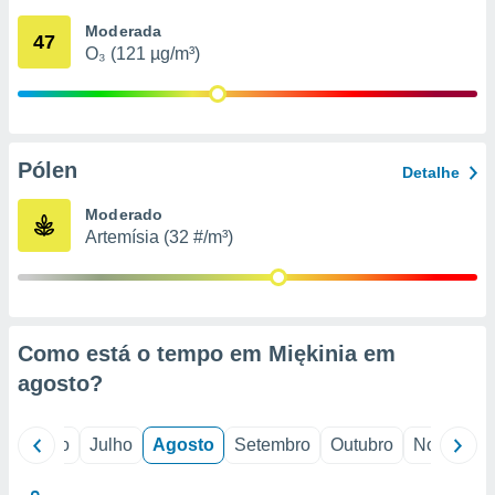
conteúdos.
Moderada
47
O₃ (121 µg/m³)
ção
ão através
de
,
 e
Pólen
Detalhe
dos,
Moderado
publicidade
Artemísia (32 #/m³)
s, estudos
a e
mento de
ossos 1199
Como está o tempo em Miękinia em
eiros
agosto
?
o
Junho
Julho
Agosto
Setembro
Outubro
Novembro