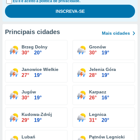
Eu li e aceito a política de privacidade.
Principais cidades
Mais cidades
Brzeg Dolny
Gronów
30°
20°
30°
19°
Janowice Wielkie
Jelenia Góra
27°
19°
28°
19°
Jugów
Karpacz
30°
19°
26°
16°
Kudowa-Zdrój
Legnica
29°
19°
31°
20°
Lubań
Pątnów Legnicki