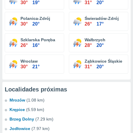
30°
19°
31°
20°
Polanica-Zdrój
Świeradów-Zdrój
30°
20°
26°
17°
Szklarska Poręba
Wałbrzych
26°
16°
28°
20°
Wroclaw
Ząbkowice Śląskie
30°
21°
31°
20°
Localidades próximas
Mrozów
(1.08 km)
Krępice
(5.59 km)
Brzeg Dolny
(7.29 km)
Jodłowice
(7.97 km)