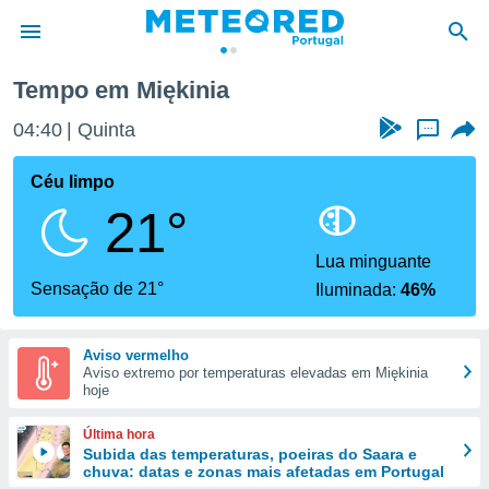
Tempo em Miękinia
de
04:40
Quinta
...
 da
empo.pt) foi
Céu limpo
or
21°
is para
e as
 fornecidas
Lua minguante
 qualidade.
Sensação de 21°
Iluminada:
46%
r a este
s das
opções:
Aviso vermelho
Aviso extremo por temperaturas elevadas em Miękinia
ookies e
hoje
 forma
Última hora
e digital
Subida das temperaturas, poeiras do Saara e
chuva: datas e zonas mais afetadas em Portugal
da,