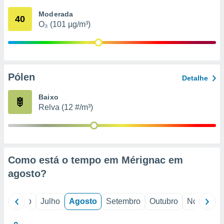
conteúdos.
Moderada
40
O₃ (101 µg/m³)
ção
ão através
de
,
 e
Pólen
Detalhe
dos,
Baixo
publicidade
Relva (12 #/m³)
s, estudos
a e
mento de
ossos 1199
Como está o tempo em Mérignac em
eiros
agosto
?
o
Junho
Julho
Agosto
Setembro
Outubro
Novembro