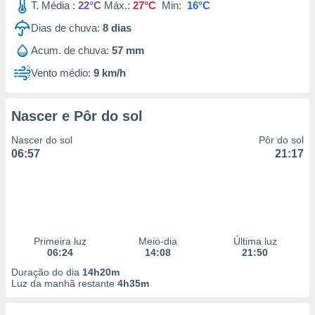
T. Média :
22°C
Máx.:
27°C
Min:
16°C
Dias de chuva:
8
dias
Acum. de chuva:
57 mm
Vento médio:
9 km/h
Nascer e Pôr do sol
Nascer do sol
Pôr do sol
06:57
21:17
Primeira luz
Meio-dia
Última luz
06:24
14:08
21:50
Duração do dia
14h20m
Luz da manhã restante
4h35m