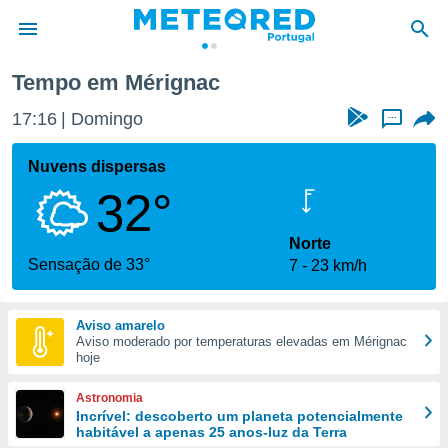
Tempo em Mérignac
de
17:16
Domingo
...
 da
empo.pt) foi
Nuvens dispersas
or
32°
is para
e as
 fornecidas
Norte
 qualidade.
Sensação de 33°
7
23 km/h
r a este
s das
opções:
Aviso amarelo
Aviso moderado por temperaturas elevadas em Mérignac
ookies e
hoje
 forma
Astronomia
e digital
Incrível: descoberto um planeta potencialmente
habitável a apenas 25 anos-luz da Terra
da,