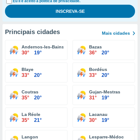
Eu li e aceito a política de privacidade.
Principais cidades
Mais cidades
Andernos-les-Bains
Bazas
30°
19°
36°
20°
Blaye
Bordéus
33°
20°
33°
20°
Coutras
Gujan-Mestras
35°
20°
31°
19°
La Réole
Lacanau
35°
21°
30°
19°
Langon
Lesparre-Médoc