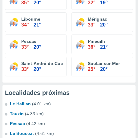
35°
20°
32°
19°
Libourne
Mérignac
34°
21°
33°
20°
Pessac
Pineuilh
33°
20°
36°
21°
Saint-André-de-Cubzac
Soulac-sur-Mer
33°
20°
25°
20°
Localidades próximas
Le Haillan
(4.01 km)
Tauzin
(4.33 km)
Pessac
(4.42 km)
Le Bouscat
(4.61 km)