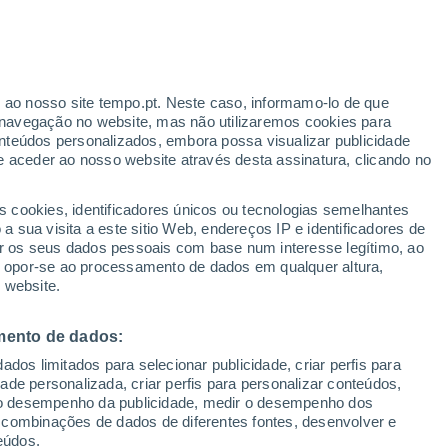
ante
r ao nosso site tempo.pt. Neste caso, informamo-lo de que
:
46%
navegação no website, mas não utilizaremos cookies para
nteúdos personalizados, embora possa visualizar publicidade
e aceder ao nosso website através desta assinatura, clicando no
s cookies, identificadores únicos ou tecnologias semelhantes
gal
 sua visita a este sitio Web, endereços IP e identificadores de
r os seus dados pessoais com base num interesse legítimo, ao
Radar de Chuva
Satélites
Modelos
ou opor-se ao processamento de dados em qualquer altura,
 website.
mento de dados:
omingo
Segunda
Terça
Quarta
dos limitados para selecionar publicidade, criar perfis para
9 Ago.
10 Ago.
11 Ago.
12 Ago.
idade personalizada, criar perfis para personalizar conteúdos,
ir o desempenho da publicidade, medir o desempenho dos
 combinações de dados de diferentes fontes, desenvolver e
eúdos.
80%