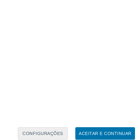
Calendário Lunar
Seg
Ter
Qua
Qui
Sex
Sáb
Domo
6
7
8
9
10
11
12
13
14
15
16
17
18
19
CONFIGURAÇÕES
ACEITAR E CONTINUAR