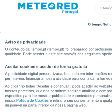
O tempo
Notíc
Aviso de privacidade
O conteúdo da Tempo.pt (tempo.pt) foi preparado por profissiona
qualidade. Pode aceder a este site através das seguintes opçõe
Aceitar cookies e aceder de forma gratuita
Início
França
Nova Aquitânia
Gironda
Lesp
A publicidade digital personalizada, baseada em informações r
permite-nos financiar a nossa atividade para continuar a fornec
Tempo em Lesparre-M
Ao clicar no botão "Aceitar e continuar", pode aceder ao websit
nossos parceiros, que nos permitem seguir e analisar o compo
06:08
Quinta
específico para lhe mostrar publicidade e conteúdos persona
nossa
Política de Cookies
e retirar o seu consentimento a qua
disponível na parte inferior da nossa página web.
Céu limpo