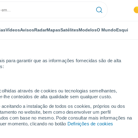
ias
Vídeos
Avisos
Radar
Mapas
Satélites
Modelos
O Mundo
Esqui
is para garantir que as informações fornecidas são de alta
s:
arre-Médoc
ecolhidas através de cookies ou tecnologias semelhantes,
er-lhe conteúdos de alta qualidade sem qualquer custo.
édoc
e aceitando a instalação de todos os cookies, próprios ou dos
rtamento no website, bem como desenvolver um perfil
...
lizados com base no mesmo. Pode consultar mais informações na
lquer momento, clicando no botão
Definições de cookies
Por horas
Intervalos nublados nas
próximas horas