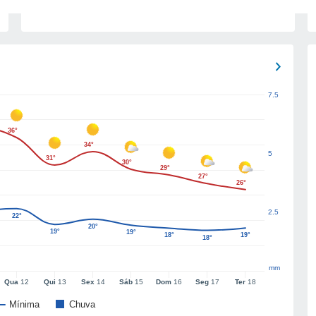
7.5
36°
34°
5
31°
30°
29°
27°
26°
2.5
22°
20°
19°
19°
18°
19°
18°
mm
Qua
12
Qui
13
Sex
14
Sáb
15
Dom
16
Seg
17
Ter
18
Mínima
Chuva