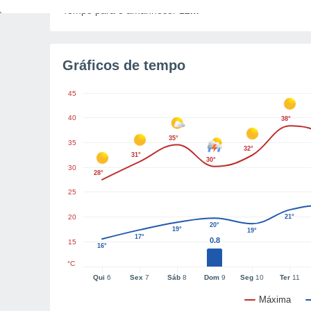
Tempo para o amanhecer
12m
Gráficos de tempo
45
40
38°
35°
35
32°
31°
30°
30
28°
25
20
21°
20°
19°
19°
17°
0.8
15
16°
°C
Qui
6
Sex
7
Sáb
8
Dom
9
Seg
10
Ter
11
Máxima