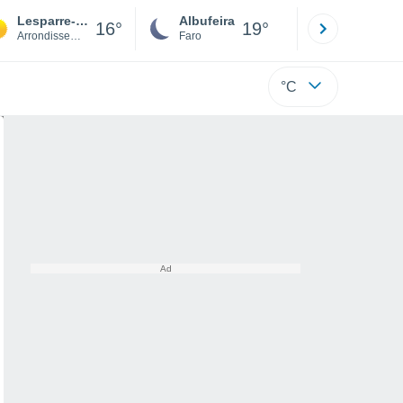
Lesparre-Médoc
Albufeira
Lisboa
16°
19°
Arrondissement of Lesparre-Médoc
Faro
Lisboa
°C