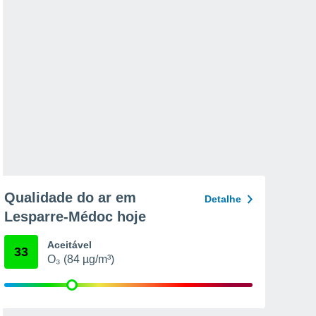
Qualidade do ar em
Detalhe
Lesparre-Médoc hoje
Aceitável
33
O₃ (84 µg/m³)