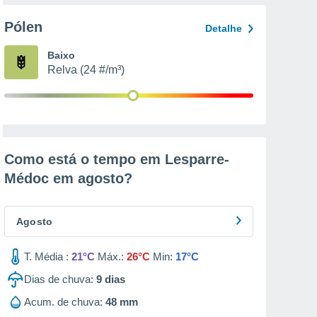
Pólen
Detalhe
Baixo
Relva (24 #/m³)
Como está o tempo em Lesparre-
Médoc em
agosto
?
Agosto
T. Média :
21°C
Máx.:
26°C
Min:
17°C
Dias de chuva:
9
dias
Acum. de chuva:
48 mm