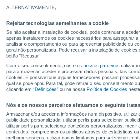
16°
ALTERNATIVAMENTE,
Rejeitar tecnologias semelhantes a cookie
Lua mingu
Se não aceitar a instalação de cookies, pode continuar a acede
Iluminada
Sensação de 16°
apenas instalaremos os cookies necessários para assegurar a 
analisar o comportamento ou para apresentar publicidade ou co
geral não personalizada. Pode recusar a instalação de cookies 
botão "Recusar".
Última hora
Subida das temperaturas, poeiras do Saara e
Com o seu consentimento, nós e os
nossos parceiros
utilizamo
chuva: datas e zonas mais afetadas em Portu
para armazenar, aceder e processar dados pessoais, tais como a
cookies. É possível que alguns fornecedores possam processa
O Tempo 1 - 7 Dias
Atualidade
Mapas de nuvens
qual se pode opor. Para tal, pode retirar o seu consentimento 
clicando em “
Definições
” ou na nossa
Política de Cookies
neste
Nós e os nossos parceiros efetuamos o seguinte trata
Amanhã
Sábado
D
Hoje
Armazenar e/ou aceder a informações num dispositivo, utilizar da
7 Ago.
8 Ago.
6 Ago.
publicidade personalizada, utilizar perfis para selecionar public
utilizar perfis para selecionar conteúdos personalizados, med
conteúdos, compreender os públicos através de estatísticas ou
melhorar serviços, utilizar dados limitados para selecionar cont